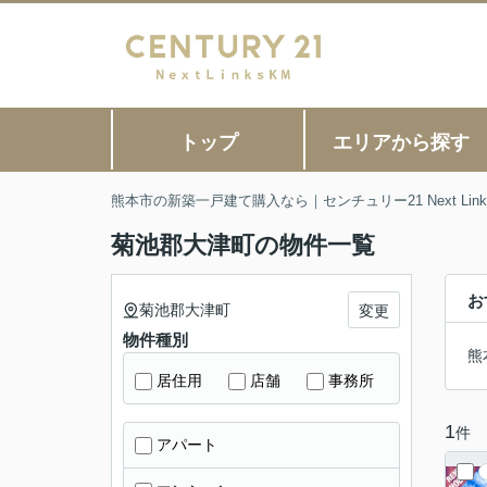
トップ
エリアから探す
熊本市の新築一戸建て購入なら｜センチュリー21 Next Link
菊池郡大津町の物件一覧
お
菊池郡大津町
変更
物件種別
熊
居住用
店舗
事務所
1
件
アパート