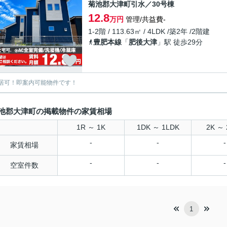
菊池郡大津町引水／30号棟
12.8
万円
管理/共益費-
1-2階 / 113.63㎡ / 4LDK /築2年 /2階建
豊肥本線
「
肥後大津
」駅 徒歩29分
居可！即案内可能物件です！
池郡大津町の掲載物件の家賃相場
1R ～ 1K
1DK ～ 1LDK
2K ～ 
-
-
-
家賃相場
-
-
-
空室件数
1