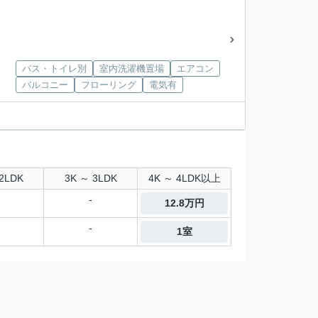
バス・トイレ別
室内洗濯機置場
エアコン
バルコニー
フローリング
電気有
2LDK
3K ～ 3LDK
4K ～ 4LDK以上
-
12.8万円
-
1室