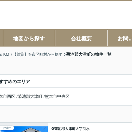
地図から探す
会社概要
お問
菊池郡大津町の物件一覧
s KM
【賃貸】を市区町村から探す
すすめのエリア
本市西区
/
菊池郡大津町
/
熊本市中央区
一戸建て
菊池郡大津町
大字引水