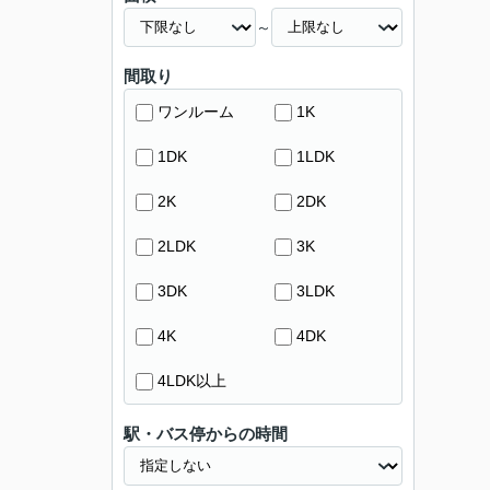
～
間取り
ワンルーム
1K
1DK
1LDK
2K
2DK
2LDK
3K
3DK
3LDK
4K
4DK
4LDK以上
駅・バス停からの時間