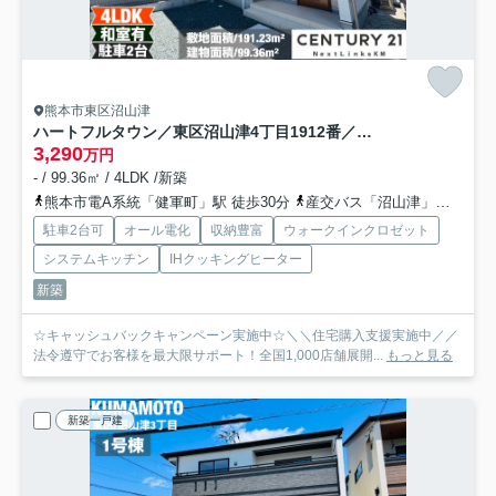
熊本市東区沼山津
ハートフルタウン／東区沼山津4丁目1912番／A号棟
3,290
万円
- / 99.36㎡ / 4LDK /新築
熊本市電A系統「健軍町」駅 徒歩30分
産交バス「沼山津」バス停下車 徒歩3分
駐車2台可
オール電化
収納豊富
ウォークインクロゼット
システムキッチン
IHクッキングヒーター
新築
☆キャッシュバックキャンペーン実施中☆＼＼住宅購入支援実施中／／
法令遵守でお客様を最大限サポート！全国1,000店舗展開...
もっと見る
新築一戸建