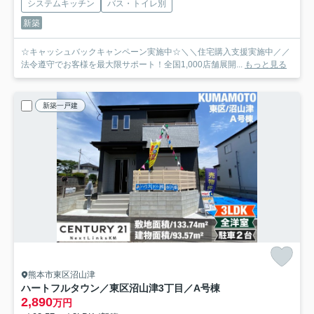
システムキッチン
バス・トイレ別
新築
☆キャッシュバックキャンペーン実施中☆＼＼住宅購入支援実施中／／
法令遵守でお客様を最大限サポート！全国1,000店舗展開...
もっと見る
新築一戸建
熊本市東区沼山津
ハートフルタウン／東区沼山津3丁目／A号棟
2,890
万円