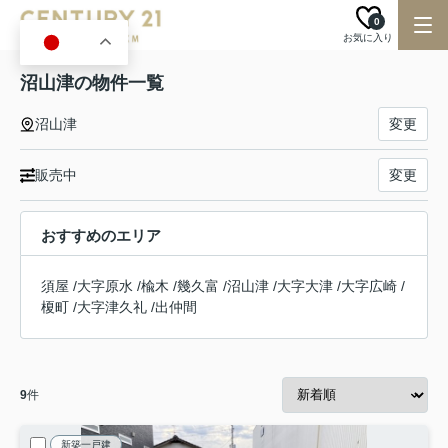
0
お気に入り
JA
沼山津の物件一覧
沼山津
変更
販売中
変更
おすすめのエリア
須屋
/
大字原水
/
楡木
/
幾久富
/
沼山津
/
大字大津
/
大字広崎
/
榎町
/
大字津久礼
/
出仲間
9
件
新築一戸建