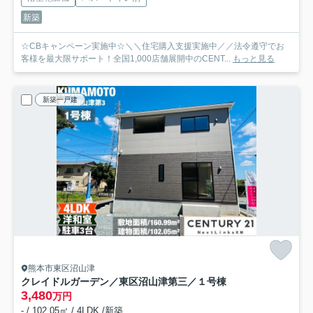
新築
☆CBキャンペーン実施中☆＼＼住宅購入支援実施中／／法令遵守でお
客様を最大限サポート！全国1,000店舗展開中のCENT...
もっと見る
新築一戸建
熊本市東区沼山津
クレイドルガーデン／東区沼山津第三／１号棟
3,480
万円
- / 102.05㎡ / 4LDK /新築