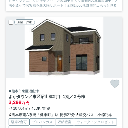
☆キャッシュバックキャンペーン実施中☆＼＼住宅購入支援実施中／／
法令遵守でお客様を最大限サポート！全国1,000店舗展開...
もっと見る
新築一戸建
熊本市東区沼山津
よかタウン／東区沼山津2丁目1期／２号棟
3,298
万円
- / 107.64㎡ / 4LDK /新築
熊本市電A系統「健軍町」駅 徒歩27分
産交バス「小楠記念館入口」バス停下車 徒歩7分
駐車2台可
プロパンガス
収納豊富
ウォークインクロゼット