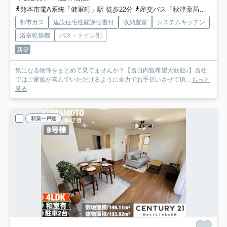
熊本市電A系統「健軍町」駅 徒歩22分
産交バス「秋津薬局前」バス停下車 徒歩3分
都市ガス
建設住宅性能評価書付
収納豊富
システムキッチン
浴室乾燥機
バス・トイレ別
新築
気になる物件をまとめて見てませんか？【当日内覧希望大歓迎♪】当社
ではご家族が喜んでいただけるように全力でお手伝いさせて頂...
もっと
見る
新築一戸建