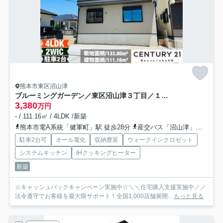
熊本市東区沼山津
ブルーミングガーデン／東区沼山津３丁目／１号棟
3,380
万円
- / 111.16㎡ / 4LDK /新築
熊本市電A系統「健軍町」駅 徒歩28分
産交バス「沼山津」バス停下車 徒歩3分
駐車2台可
オール電化
収納豊富
ウォークインクロゼット
システムキッチン
IHクッキングヒーター
新築
☆キャッシュバックキャンペーン実施中☆＼＼住宅購入支援実施中／／
法令遵守でお客様を最大限サポート！全国1,000店舗展開...
もっと見る