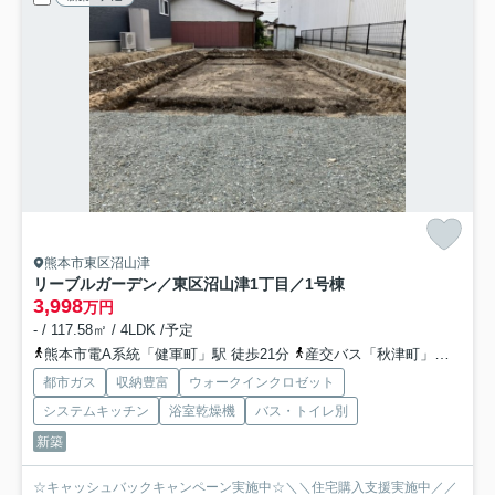
熊本市東区沼山津
リーブルガーデン／東区沼山津1丁目／1号棟
3,998
万円
- / 117.58㎡ / 4LDK /予定
熊本市電A系統「健軍町」駅 徒歩21分
産交バス「秋津町」バス停下車 徒歩2分
都市ガス
収納豊富
ウォークインクロゼット
システムキッチン
浴室乾燥機
バス・トイレ別
新築
☆キャッシュバックキャンペーン実施中☆＼＼住宅購入支援実施中／／