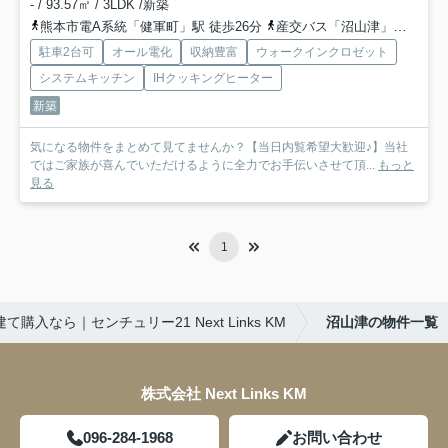
- / 93.57㎡ / 3LDK /新築
熊本市電A系統「健軍町」駅 徒歩26分
産交バス「沼山津」バス停下車 徒歩4分
駐車2台可
オール電化
収納豊富
ウォークインクロゼット
システムキッチン
IHクッキングヒーター
新築
気になる物件をまとめて見てませんか？【当日内覧希望大歓迎♪】当社
ではご家族が喜んでいただけるように全力でお手伝いさせて頂...
もっと
見る
1
購入なら｜センチュリー21 Next Links KM
沼山津の物件一覧
株式会社 Next Links KM
096-284-1968
お問い合わせ