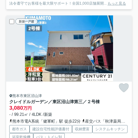
法令遵守でお客様を最大限サポート！全国1,000店舗展開...
もっと見る
新築一戸建
熊本市東区沼山津
クレイドルガーデン／東区沼山津第三／２号棟
3,080
万円
- / 99.21㎡ / 4LDK /新築
熊本市電A系統「健軍町」駅 徒歩22分
産交バス「秋津薬局前」バス停下車 徒歩3分
都市ガス
建設住宅性能評価書付
収納豊富
システムキッチン
浴室乾燥機
バス・トイレ別