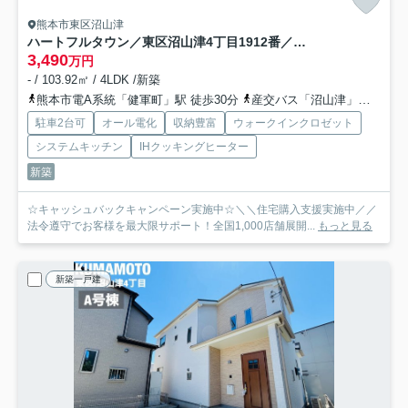
熊本市東区沼山津
ハートフルタウン／東区沼山津4丁目1912番／B号棟
3,490
万円
- / 103.92㎡ / 4LDK /新築
熊本市電A系統「健軍町」駅 徒歩30分
産交バス「沼山津」バス停下車 徒歩3分
駐車2台可
オール電化
収納豊富
ウォークインクロゼット
システムキッチン
IHクッキングヒーター
新築
☆キャッシュバックキャンペーン実施中☆＼＼住宅購入支援実施中／／
法令遵守でお客様を最大限サポート！全国1,000店舗展開...
もっと見る
新築一戸建