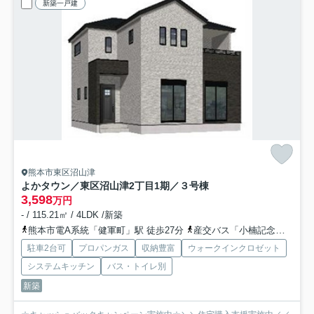
新築一戸建
熊本市東区沼山津
よかタウン／東区沼山津2丁目1期／３号棟
3,598
万円
- / 115.21㎡ / 4LDK /新築
熊本市電A系統「健軍町」駅 徒歩27分
産交バス「小楠記念館入口」バス停下車 徒歩7分
駐車2台可
プロパンガス
収納豊富
ウォークインクロゼット
システムキッチン
バス・トイレ別
新築