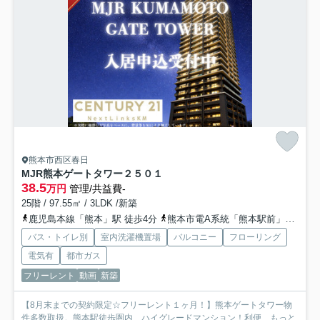
熊本市西区春日
MJR熊本ゲートタワー
２５０１
38.5
万円
管理/共益費-
25階 / 97.55㎡ / 3LDK /新築
鹿児島本線「熊本」駅 徒歩4分
熊本市電A系統「熊本駅前」駅 徒歩5分
バス・トイレ別
室内洗濯機置場
バルコニー
フローリング
電気有
都市ガス
フリーレント
動画
新築
【8月末までの契約限定☆フリーレント１ヶ月！】熊本ゲートタワー物
件多数取扱。熊本駅徒歩圏内、ハイグレードマンション！利便...
もっと