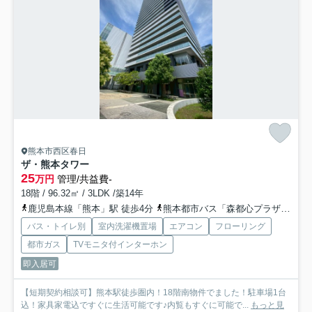
熊本市西区春日
ザ・熊本タワー
25
万円
管理/共益費-
18階 / 96.32㎡ / 3LDK /築14年
鹿児島本線「熊本」駅 徒歩4分
熊本都市バス「森都心プラザ前」バス停下車 徒歩2分
バス・トイレ別
室内洗濯機置場
エアコン
フローリング
都市ガス
TVモニタ付インターホン
即入居可
【短期契約相談可】熊本駅徒歩圏内！18階南物件でました！駐車場1台
込！家具家電込ですぐに生活可能です♪内覧もすぐに可能で...
もっと見