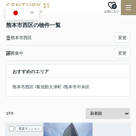
0
お気に入り
JA
熊本市西区の物件一覧
熊本市西区
変更
募集中
変更
おすすめのエリア
熊本市西区
/
菊池郡大津町
/
熊本市中央区
17
件
賃貸マンション