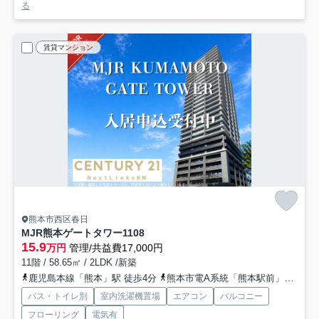
る
賃貸マンション
熊本市西区春日
MJR熊本ゲートタワー
1108
15.9
万円
管理/共益費17,000円
11階 / 58.65㎡ / 2LDK /新築
鹿児島本線「熊本」駅 徒歩4分
熊本市電A系統「熊本駅前」駅 徒歩5分
バス・トイレ別
室内洗濯機置場
エアコン
バルコニー
フローリング
電気有