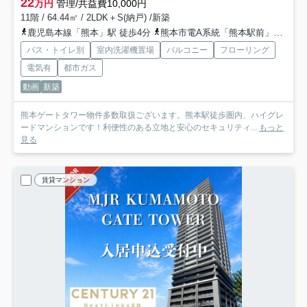
22
万円
管理/共益費10,000円
11階 / 64.44㎡ / 2LDK＋S(納戸) /新築
鹿児島本線「熊本」駅 徒歩4分
熊本市電A系統「熊本駅前」駅 徒歩5分
バス・トイレ別
室内洗濯機置場
バルコニー
フローリング
電気有
都市ガス
動画
新築
熊本ゲートタワー物件多数取扱ございます。熊本駅徒歩圏内、ハイグレ
ードマンションです！利便性のある立地と安心のセキュリティ...
もっと
見る
賃貸マンション