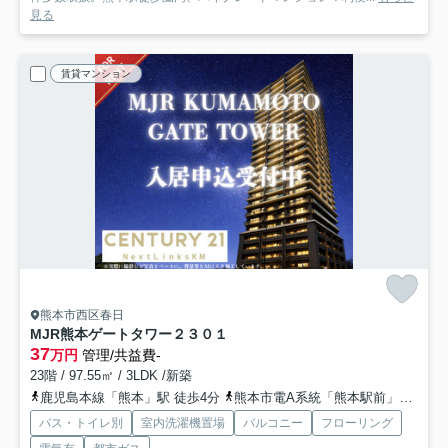
見る
賃貸マンション
熊本市西区春日
MJR熊本ゲートタワー
２３０１
37
万円
管理/共益費-
23階 / 97.55㎡ / 3LDK /新築
鹿児島本線「熊本」駅 徒歩4分
熊本市電A系統「熊本駅前」駅 徒歩5分
バス・トイレ別
室内洗濯機置場
バルコニー
フローリング