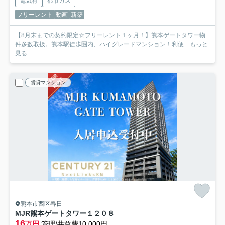
電気有
都市ガス
フリーレント
動画
新築
【8月末までの契約限定☆フリーレント１ヶ月！】熊本ゲートタワー物
件多数取扱。熊本駅徒歩圏内、ハイグレードマンション！利便...
もっと
見る
賃貸マンション
熊本市西区春日
MJR熊本ゲートタワー
１２０８
16
万円
管理/共益費10,000円