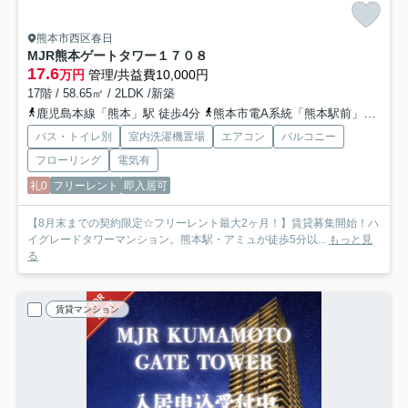
熊本市西区春日
MJR熊本ゲートタワー
１７０８
17.6
万円
管理/共益費10,000円
17階 / 58.65㎡ / 2LDK /新築
鹿児島本線「熊本」駅 徒歩4分
熊本市電A系統「熊本駅前」駅 徒歩5分
バス・トイレ別
室内洗濯機置場
エアコン
バルコニー
フローリング
電気有
礼0
フリーレント
即入居可
【8月末までの契約限定☆フリーレント最大2ヶ月！】賃貸募集開始！ハ
イグレードタワーマンション。熊本駅・アミュが徒歩5分以...
もっと見
る
賃貸マンション