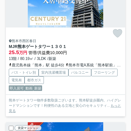
熊本市西区春日
MJR熊本ゲートタワー
１３０１
25.5
万円
管理/共益費10,000円
13階 / 80.19㎡ / 3LDK /新築
鹿児島本線「熊本」駅 徒歩4分
熊本市電A系統「熊本駅前」駅 徒歩5分
バス・トイレ別
室内洗濯機置場
バルコニー
フローリング
電気有
都市ガス
即入居可
動画
新築
熊本ゲートタワー物件多数取扱ございます。熊本駅徒歩圏内、ハイグレ
ードマンションです！利便性のある立地と安心のセキュリティ...
もっと
見る
賃貸マンション