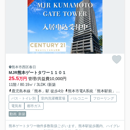
熊本市西区春日
MJR熊本ゲートタワー
１１０１
25.5
万円
管理/共益費10,000円
11階 / 80.19㎡ / 3LDK /新築
鹿児島本線「熊本」駅 徒歩4分
熊本市電A系統「熊本駅前」駅 徒歩5分
バス・トイレ別
室内洗濯機置場
バルコニー
フローリング
電気有
都市ガス
動画
新築
熊本ゲートタワー物件多数取扱ございます。熊本駅徒歩圏内、ハイグレ