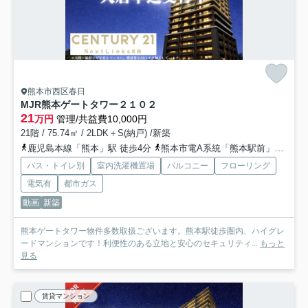
熊本市西区春日
MJR熊本ゲートタワー
２１０２
21
万円
管理/共益費10,000円
21階 / 75.74㎡ / 2LDK＋S(納戸) /新築
鹿児島本線「熊本」駅 徒歩4分
熊本市電A系統「熊本駅前」駅 徒歩5分
バス・トイレ別
室内洗濯機置場
バルコニー
フローリング
電気有
都市ガス
動画
新築
熊本ゲートタワー物件多数取扱ございます。熊本駅徒歩圏内、ハイグレ
ードマンションです！利便性のある立地と安心のセキュリティ...
もっと
見る
賃貸マンション