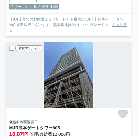
フリーレント
即入居可
動画
【8月末までの契約限定☆フリーレント最大2ヶ月！】熊本ゲートタワー
物件多数取扱ございます。熊本駅徒歩圏内、ハイグレードマ...
もっと見
る
賃貸マンション
熊本市西区春日
MJR熊本ゲートタワー
905
18.8
万円
管理/共益費10,000円