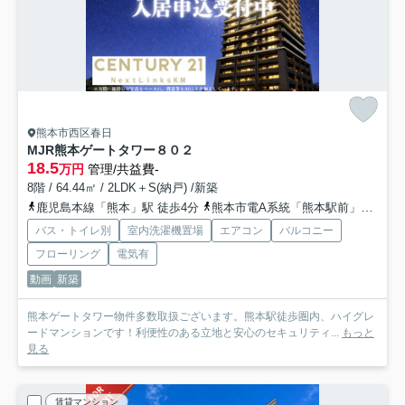
熊本市西区春日
MJR熊本ゲートタワー
８０２
18.5
万円
管理/共益費-
8階 / 64.44㎡ / 2LDK＋S(納戸) /新築
鹿児島本線「熊本」駅 徒歩4分
熊本市電A系統「熊本駅前」駅 徒歩5分
バス・トイレ別
室内洗濯機置場
エアコン
バルコニー
フローリング
電気有
動画
新築
熊本ゲートタワー物件多数取扱ございます。熊本駅徒歩圏内、ハイグレ
ードマンションです！利便性のある立地と安心のセキュリティ...
もっと
見る
賃貸マンション