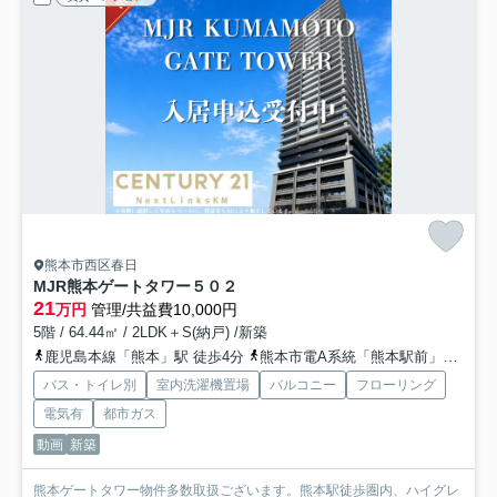
熊本市西区春日
MJR熊本ゲートタワー
５０２
21
万円
管理/共益費10,000円
5階 / 64.44㎡ / 2LDK＋S(納戸) /新築
鹿児島本線「熊本」駅 徒歩4分
熊本市電A系統「熊本駅前」駅 徒歩5分
バス・トイレ別
室内洗濯機置場
バルコニー
フローリング
電気有
都市ガス
動画
新築
熊本ゲートタワー物件多数取扱ございます。熊本駅徒歩圏内、ハイグレ