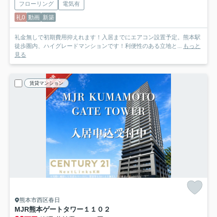
フローリング
電気有
礼0
動画
新築
礼金無しで初期費用抑えれます！入居までにエアコン設置予定。熊本駅
徒歩圏内、ハイグレードマンションです！利便性のある立地と...
もっと
見る
賃貸マンション
熊本市西区春日
MJR熊本ゲートタワー
１１０２