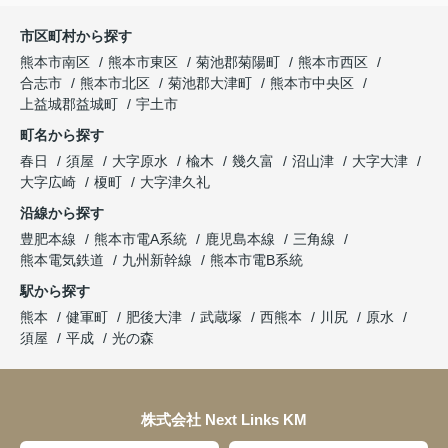
市区町村から探す
熊本市南区
熊本市東区
菊池郡菊陽町
熊本市西区
合志市
熊本市北区
菊池郡大津町
熊本市中央区
上益城郡益城町
宇土市
町名から探す
春日
須屋
大字原水
楡木
幾久富
沼山津
大字大津
大字広崎
榎町
大字津久礼
沿線から探す
豊肥本線
熊本市電A系統
鹿児島本線
三角線
熊本電気鉄道
九州新幹線
熊本市電B系統
駅から探す
熊本
健軍町
肥後大津
武蔵塚
西熊本
川尻
原水
須屋
平成
光の森
株式会社 Next Links KM