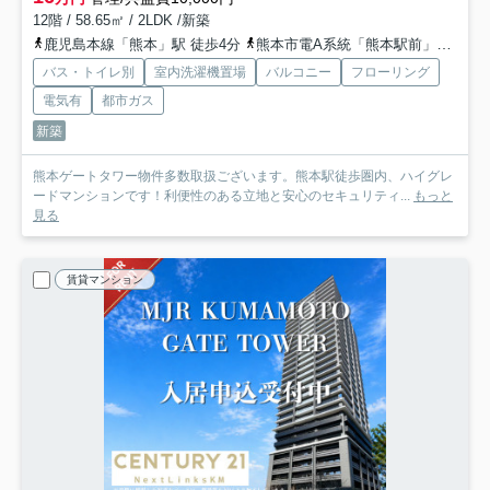
12階 / 58.65㎡ / 2LDK /新築
鹿児島本線「熊本」駅 徒歩4分
熊本市電A系統「熊本駅前」駅 徒歩5分
バス・トイレ別
室内洗濯機置場
バルコニー
フローリング
電気有
都市ガス
新築
熊本ゲートタワー物件多数取扱ございます。熊本駅徒歩圏内、ハイグレ
ードマンションです！利便性のある立地と安心のセキュリティ...
もっと
見る
賃貸マンション