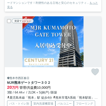
ードマンションです！利便性のある立地と安心のセキュリティ...
もっと
見る
賃貸マンション
熊本市西区春日
MJR熊本ゲートタワー
３０２
20
万円
管理/共益費10,000円
3階 / 64.44㎡ / 2LDK＋S(納戸) /新築
鹿児島本線「熊本」駅 徒歩4分
熊本市電A系統「熊本駅前」駅 徒歩5分
バス・トイレ別
室内洗濯機置場
バルコニー
フローリング