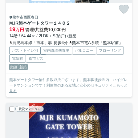
熊本市西区春日
MJR熊本ゲートタワー
１４０２
19
万円
管理/共益費10,000円
14階 / 64.44㎡ / 2LDK＋S(納戸) /新築
鹿児島本線「熊本」駅 徒歩4分
熊本市電A系統「熊本駅前」駅 徒歩5分
バス・トイレ別
室内洗濯機置場
バルコニー
フローリング
電気有
都市ガス
動画
新築
熊本ゲートタワー物件多数取扱ございます。熊本駅徒歩圏内、ハイグレ
ードマンションです！利便性のある立地と安心のセキュリティ...
もっと
見る
賃貸マンション