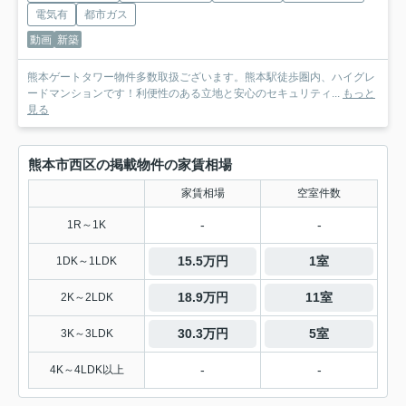
電気有
都市ガス
動画
新築
熊本ゲートタワー物件多数取扱ございます。熊本駅徒歩圏内、ハイグレ
ードマンションです！利便性のある立地と安心のセキュリティ...
もっと
見る
熊本市西区の掲載物件の家賃相場
家賃相場
空室件数
-
-
1R～1K
15.5万円
1室
1DK～1LDK
18.9万円
11室
2K～2LDK
30.3万円
5室
3K～3LDK
-
-
4K～4LDK以上