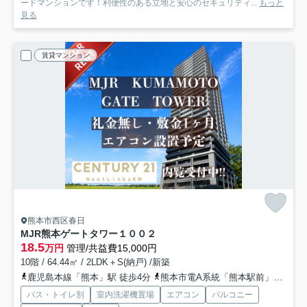
ードマンションです！利便性のある立地と安心のセキュリティ...
もっと
見る
賃貸マンション
熊本市西区春日
MJR熊本ゲートタワー
１００２
18.5
万円
管理/共益費15,000円
10階 / 64.44㎡ / 2LDK＋S(納戸) /新築
鹿児島本線「熊本」駅 徒歩4分
熊本市電A系統「熊本駅前」駅 徒歩5分
バス・トイレ別
室内洗濯機置場
エアコン
バルコニー