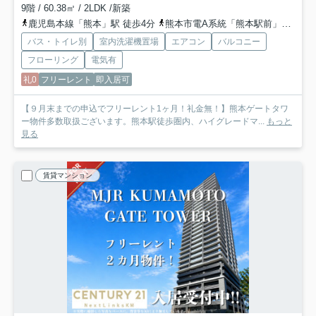
9階 / 60.38㎡ / 2LDK /新築
鹿児島本線「熊本」駅 徒歩4分
熊本市電A系統「熊本駅前」駅 徒歩5分
バス・トイレ別
室内洗濯機置場
エアコン
バルコニー
フローリング
電気有
礼0
フリーレント
即入居可
【９月末までの申込でフリーレント1ヶ月！礼金無！】熊本ゲートタワ
ー物件多数取扱ございます。熊本駅徒歩圏内、ハイグレードマ...
もっと
見る
賃貸マンション