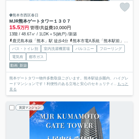
熊本市西区春日
MJR熊本ゲートタワー
１３０７
15.5
万円
管理/共益費10,000円
13階 / 48.67㎡ / 1LDK＋S(納戸) /新築
鹿児島本線「熊本」駅 徒歩4分
熊本市電A系統「熊本駅前」駅 徒歩5分
バス・トイレ別
室内洗濯機置場
バルコニー
フローリング
電気有
都市ガス
動画
新築
熊本ゲートタワー物件多数取扱ございます。熊本駅徒歩圏内、ハイグレ
ードマンションです！利便性のある立地と安心のセキュリティ...
もっと
見る
賃貸マンション