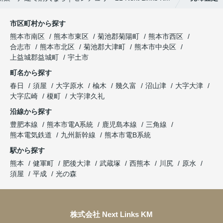
市区町村から探す
熊本市南区
熊本市東区
菊池郡菊陽町
熊本市西区
合志市
熊本市北区
菊池郡大津町
熊本市中央区
上益城郡益城町
宇土市
町名から探す
春日
須屋
大字原水
楡木
幾久富
沼山津
大字大津
大字広崎
榎町
大字津久礼
沿線から探す
豊肥本線
熊本市電A系統
鹿児島本線
三角線
熊本電気鉄道
九州新幹線
熊本市電B系統
駅から探す
熊本
健軍町
肥後大津
武蔵塚
西熊本
川尻
原水
須屋
平成
光の森
株式会社 Next Links KM