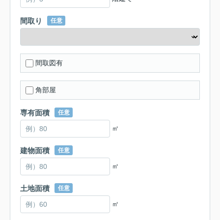
間取り
任意
間取図有
角部屋
専有面積
任意
㎡
建物面積
任意
㎡
土地面積
任意
㎡