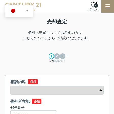
0
お気に入り
JA
売却査定
物件の売却についてお考えの方は、
こちらのページからご相談いただけます。
入力
確認
完了
相談内容
必須
物件所在地
必須
郵便番号