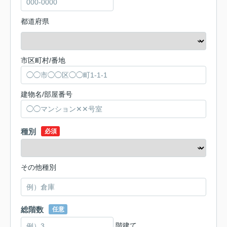
都道府県
市区町村/番地
建物名/部屋番号
種別
必須
その他種別
総階数
任意
階建て