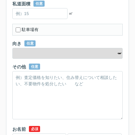
私道面積
任意
㎡
駐車場有
向き
任意
その他
任意
お名前
必須