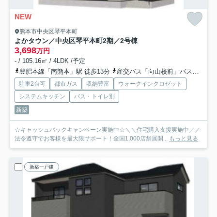
NEW
熊本市中央区琴平本町
よかタウン／中央区琴平本町2期／2号棟
3,698
万円
- / 105.16㎡ / 4LDK /予定
豊肥本線「南熊本」駅 徒歩13分
産交バス「向山校前」バス停下車 徒歩5分
駐車2台可
都市ガス
収納豊富
ウォークインクロゼット
システムキッチン
バス・トイレ別
新築
☆キャッシュバックキャンペーン実施中☆＼＼住宅購入支援実施中／／
法令遵守でお客様を最大限サポート！全国1,000店舗展開...
もっと見る
新築一戸建