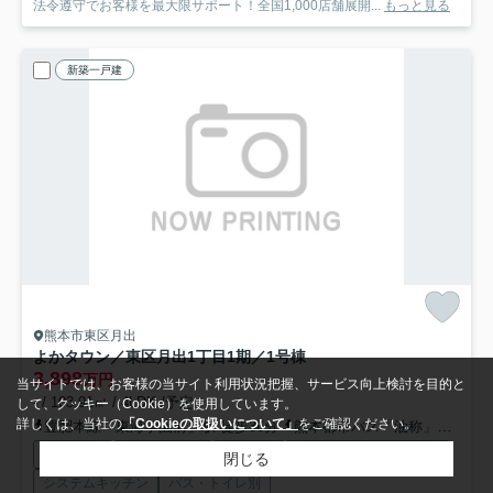
法令遵守でお客様を最大限サポート！全国1,000店舗展開...
もっと見る
新築一戸建
熊本市東区月出
よかタウン／東区月出1丁目1期／1号棟
3,898
万円
当サイトでは、お客様の当サイト利用状況把握、サービス向上検討を目的と
- / 103.91㎡ / 4LDK /予定
して、クッキー（Cookie）を使用しています。
詳しくは、当社の
「Cookieの取扱いについて」
をご確認ください。
豊肥本線「東海学園前」駅 徒歩36分
熊本都市バス「油称」バス停下車 徒歩1分
駐車2台可
プロパンガス
収納豊富
ウォークインクロゼット
閉じる
システムキッチン
バス・トイレ別