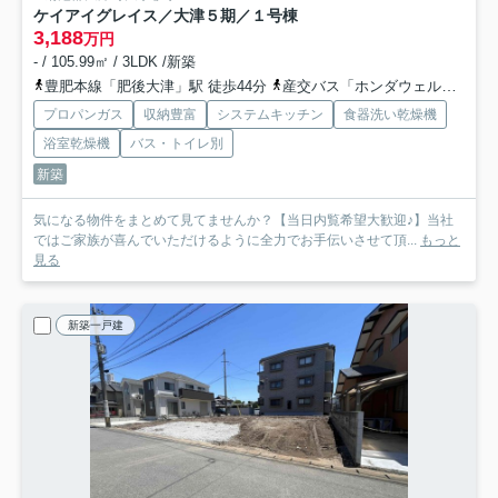
ケイアイグレイス／大津５期／１号棟
3,188
万円
- / 105.99㎡ / 3LDK /新築
豊肥本線「肥後大津」駅 徒歩44分
産交バス「ホンダウェルカムパーク入口」バス停下車 徒歩14分
プロパンガス
収納豊富
システムキッチン
食器洗い乾燥機
浴室乾燥機
バス・トイレ別
新築
気になる物件をまとめて見てませんか？【当日内覧希望大歓迎♪】当社
ではご家族が喜んでいただけるように全力でお手伝いさせて頂...
もっと
見る
新築一戸建