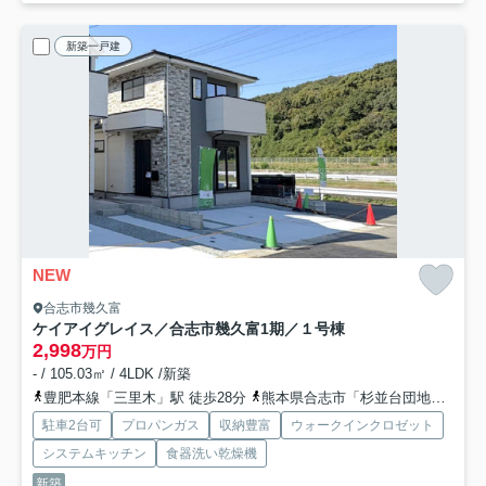
新築一戸建
NEW
合志市幾久富
ケイアイグレイス／合志市幾久富1期／１号棟
2,998
万円
- / 105.03㎡ / 4LDK /新築
豊肥本線「三里木」駅 徒歩28分
熊本県合志市「杉並台団地」バス停下車 徒歩3分
駐車2台可
プロパンガス
収納豊富
ウォークインクロゼット
システムキッチン
食器洗い乾燥機
新築