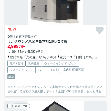
NEW
熊本市東区戸島本町
よかタウン／東区戸島本町1期／2号棟
2,998
万円
- / 104.54㎡ / 4LDK /予定
豊肥本線「光の森」駅 徒歩70分
産交バス「日向［戸島］」バス停下車 徒歩4分
駐車2台可
収納豊富
ウォークインクロゼット
システムキッチン
バス・トイレ別
室内洗濯機置場
新築
☆キャッシュバックキャンペーン実施中☆＼＼住宅購入支援実施中／／
法令遵守でお客様を最大限サポート！全国1,000店舗展開...
もっと見る
新築一戸建