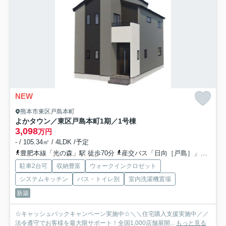
NEW
熊本市東区戸島本町
よかタウン／東区戸島本町1期／1号棟
3,098
万円
- / 105.34㎡ / 4LDK /予定
豊肥本線「光の森」駅 徒歩70分
産交バス「日向［戸島］」バス停下車 徒歩4分
駐車2台可
収納豊富
ウォークインクロゼット
システムキッチン
バス・トイレ別
室内洗濯機置場
新築
☆キャッシュバックキャンペーン実施中☆＼＼住宅購入支援実施中／／
法令遵守でお客様を最大限サポート！全国1,000店舗展開...
もっと見る