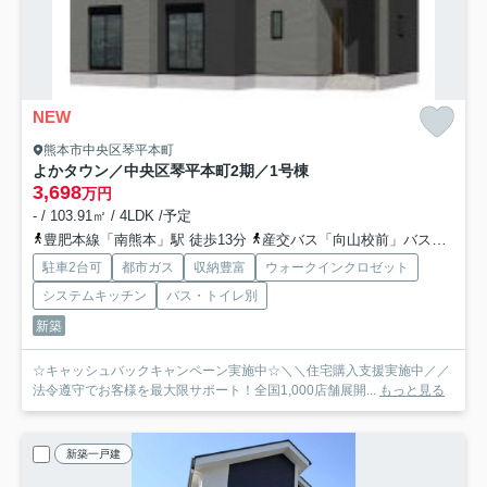
NEW
熊本市中央区琴平本町
よかタウン／中央区琴平本町2期／1号棟
3,698
万円
- / 103.91㎡ / 4LDK /予定
豊肥本線「南熊本」駅 徒歩13分
産交バス「向山校前」バス停下車 徒歩5分
駐車2台可
都市ガス
収納豊富
ウォークインクロゼット
システムキッチン
バス・トイレ別
新築
☆キャッシュバックキャンペーン実施中☆＼＼住宅購入支援実施中／／
法令遵守でお客様を最大限サポート！全国1,000店舗展開...
もっと見る
新築一戸建