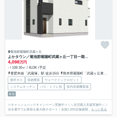
菊池郡菊陽町武蔵ヶ丘
よかタウン／菊池郡菊陽町武蔵ヶ丘一丁目一期／2号棟
4,098
万円
- / 109.30㎡ / 4LDK /予定
豊肥本線「武蔵塚」駅 徒歩16分
熊本県菊陽町「武蔵ヶ丘東」バス停下車 徒歩3分
都市ガス
収納豊富
ウォークインクロゼット
システムキッチン
バス・トイレ別
室内洗濯機置場
新築
☆キャッシュバックキャンペーン実施中☆＼＼住宅購入支援実施中／／
法令遵守でお客様を最大限サポート！全国1,000店舗展開...
もっと見る