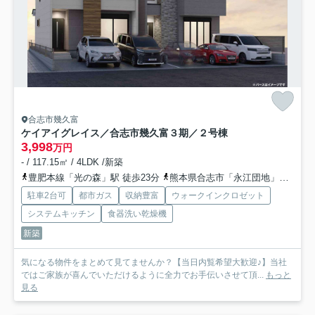
合志市幾久富
ケイアイグレイス／合志市幾久富３期／２号棟
3,998
万円
- / 117.15㎡ / 4LDK /新築
豊肥本線「光の森」駅 徒歩23分
熊本県合志市「永江団地」バス停下車 徒歩3分
駐車2台可
都市ガス
収納豊富
ウォークインクロゼット
システムキッチン
食器洗い乾燥機
新築
気になる物件をまとめて見てませんか？【当日内覧希望大歓迎♪】当社
ではご家族が喜んでいただけるように全力でお手伝いさせて頂...
もっと
見る