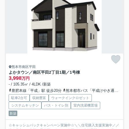
熊本市南区平田
よかタウン／南区平田2丁目1期／1号棟
3,998
万円
- / 105.35㎡ / 4LDK /新築
豊肥本線「平成」駅 徒歩20分
熊本都市バス「平成けやき通り」バス停下車 徒歩4分
駐車2台可
収納豊富
ウォークインクロゼット
システムキッチン
バス・トイレ別
室内洗濯機置場
新築
☆キャッシュバックキャンペーン実施中☆＼＼住宅購入支援実施中／／