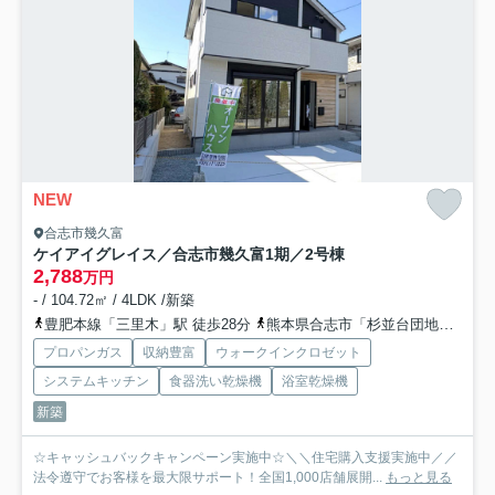
NEW
合志市幾久富
ケイアイグレイス／合志市幾久富1期／2号棟
2,788
万円
- / 104.72㎡ / 4LDK /新築
豊肥本線「三里木」駅 徒歩28分
熊本県合志市「杉並台団地」バス停下車 徒歩3分
プロパンガス
収納豊富
ウォークインクロゼット
システムキッチン
食器洗い乾燥機
浴室乾燥機
新築
☆キャッシュバックキャンペーン実施中☆＼＼住宅購入支援実施中／／
法令遵守でお客様を最大限サポート！全国1,000店舗展開...
もっと見る