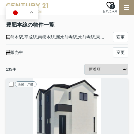
0
お気に入り
JA
豊肥本線の物件一覧
熊本駅,平成駅,南熊本駅,新水前寺駅,水前寺駅,東海学園前駅,竜田口駅,武蔵塚駅,光の森駅,三里木駅,原水駅,肥後大津駅,瀬田駅,立野駅,赤水駅,市ノ川駅,内牧駅,阿蘇駅,いこいの村駅,宮地駅,波野駅,滝水駅,豊後荻駅,玉来駅,豊後竹田駅,朝地駅,緒方駅,豊後清川駅,三重町駅,菅尾駅,犬飼駅,竹中駅,中判田駅,大分大学前駅,敷戸駅,滝尾駅,大分駅
変更
販売中
変更
135
件
新築一戸建