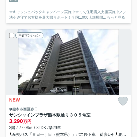
☆キャッシュバックキャンペーン実施中☆＼＼住宅購入支援実施中／／
法令遵守でお客様を最大限サポート！全国1,000店舗展開...
もっと見る
中古マンション
NEW
熊本市西区春日
サンシャインプラザ熊本駅通り
３０５号室
3,290
万円
3階 / 77.06㎡ / 3LDK /築29年
産交バス「春日一丁目（熊本県）」バス停下車 徒歩1分
鹿児島本線「熊本」駅 徒歩6分