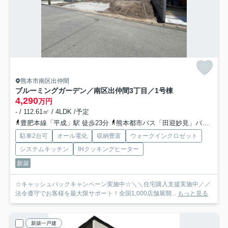
熊本市南区出仲間
ブルーミングガーデン／南区出仲間3丁目／1号棟
4,290
万円
- / 112.61㎡ / 4LDK /予定
豊肥本線「平成」駅 徒歩23分
熊本都市バス「田迎妙見」バス停下車 徒歩5分
駐車2台可
オール電化
収納豊富
ウォークインクロゼット
システムキッチン
IHクッキングヒーター
新築
☆キャッシュバックキャンペーン実施中☆＼＼住宅購入支援実施中／／
法令遵守でお客様を最大限サポート！全国1,000店舗展開...
もっと見る
新築一戸建