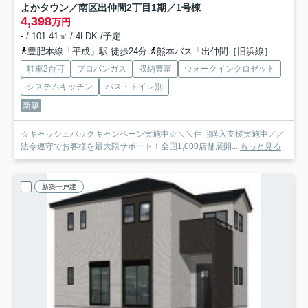
よかタウン／南区出仲間2丁目1期／1号棟
4,398
万円
- / 101.41㎡ / 4LDK /予定
豊肥本線「平成」駅 徒歩24分
熊本バス「出仲間［旧浜線］」バス停下車 徒歩1分
駐車2台可
プロパンガス
収納豊富
ウォークインクロゼット
システムキッチン
バス・トイレ別
新築
☆キャッシュバックキャンペーン実施中☆＼＼住宅購入支援実施中／／
法令遵守でお客様を最大限サポート！全国1,000店舗展開...
もっと見る
新築一戸建