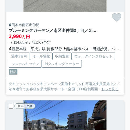
熊本市南区出仲間
ブルーミングガーデン／南区出仲間3丁目／２号棟
3,990
万円
- / 114.68㎡ / 4LDK /予定
豊肥本線「平成」駅 徒歩23分
熊本都市バス「田迎妙見」バス停下車 徒歩5分
駐車2台可
オール電化
収納豊富
ウォークインクロゼット
システムキッチン
IHクッキングヒーター
新築
☆キャッシュバックキャンペーン実施中☆＼＼住宅購入支援実施中／／
法令遵守でお客様を最大限サポート！全国1,000店舗展開...
もっと見る
新築一戸建