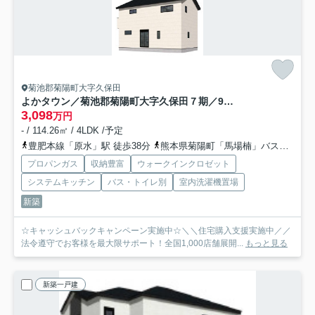
菊池郡菊陽町大字久保田
よかタウン／菊池郡菊陽町大字久保田７期／9号棟
3,098
万円
- / 114.26㎡ / 4LDK /予定
豊肥本線「原水」駅 徒歩38分
熊本県菊陽町「馬場楠」バス停下車 徒歩10分
プロパンガス
収納豊富
ウォークインクロゼット
システムキッチン
バス・トイレ別
室内洗濯機置場
新築
☆キャッシュバックキャンペーン実施中☆＼＼住宅購入支援実施中／／
法令遵守でお客様を最大限サポート！全国1,000店舗展開...
もっと見る
新築一戸建