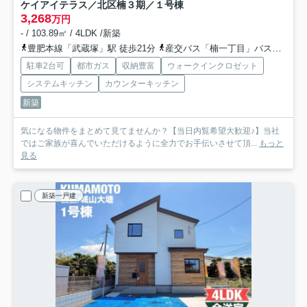
ケイアイテラス／北区楠３期／１号棟
3,268
万円
- / 103.89㎡ / 4LDK /新築
豊肥本線「武蔵塚」駅 徒歩21分
産交バス「楠一丁目」バス停下車 徒歩1分
駐車2台可
都市ガス
収納豊富
ウォークインクロゼット
システムキッチン
カウンターキッチン
新築
気になる物件をまとめて見てませんか？【当日内覧希望大歓迎♪】当社
ではご家族が喜んでいただけるように全力でお手伝いさせて頂...
もっと
見る
新築一戸建