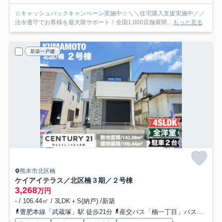
☆キャッシュバックキャンペーン実施中☆＼＼住宅購入支援実施中／／
法令遵守でお客様を最大限サポート！全国1,000店舗展開...
もっと見る
新築一戸建
熊本市北区楠
ケイアイテラス／北区楠３期／２号棟
3,268
万円
- / 106.44㎡ / 3LDK＋S(納戸) /新築
豊肥本線「武蔵塚」駅 徒歩21分
産交バス「楠一丁目」バス停下車 徒歩1分