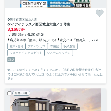
熊本市西区城山大塘
ケイアイテラス／西区城山大塘／１号棟
3,168
万円
- / 108.99㎡ / 4LDK /新築
鹿児島本線「熊本」駅 徒歩51分
産交バス「稲荷入口」バス停下車 徒歩4分
駐車2台可
プロパンガス
専用庭
収納豊富
ウォークインクロゼット
システムキッチン
新築
気になる物件をまとめて見てませんか？【当日内覧希望大歓迎♪】当社
ではご家族が喜んでいただけるように全力でお手伝いさせて頂...
もっと
見る
新築一戸建