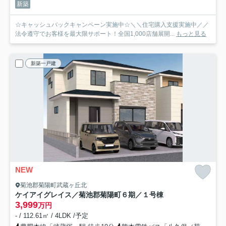
新築
☆キャッシュバックキャンペーン実施中☆＼＼住宅購入支援実施中／／
法令遵守でお客様を最大限サポート！全国1,000店舗展開...
もっと見る
新築一戸建
NEW
菊池郡菊陽町武蔵ヶ丘北
ケイアイグレイス／菊池郡菊陽町６期／１号棟
3,999
万円
- / 112.61㎡ / 4LDK /予定