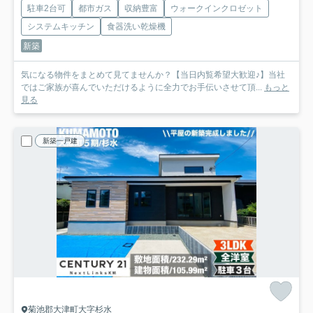
駐車2台可
都市ガス
収納豊富
ウォークインクロゼット
システムキッチン
食器洗い乾燥機
新築
気になる物件をまとめて見てませんか？【当日内覧希望大歓迎♪】当社
ではご家族が喜んでいただけるように全力でお手伝いさせて頂...
もっと
見る
新築一戸建
菊池郡大津町大字杉水