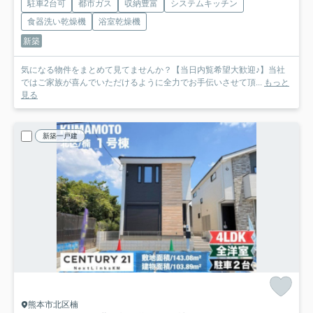
駐車2台可
都市ガス
収納豊富
システムキッチン
食器洗い乾燥機
浴室乾燥機
新築
気になる物件をまとめて見てませんか？【当日内覧希望大歓迎♪】当社
ではご家族が喜んでいただけるように全力でお手伝いさせて頂...
もっと
見る
新築一戸建
熊本市北区楠