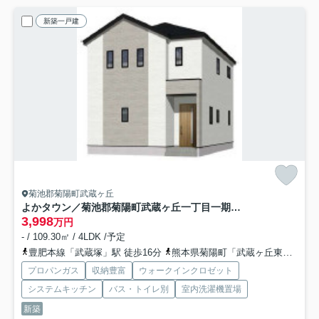
新築一戸建
菊池郡菊陽町武蔵ヶ丘
よかタウン／菊池郡菊陽町武蔵ヶ丘一丁目一期／1号棟
3,998
万円
- / 109.30㎡ / 4LDK /予定
豊肥本線「武蔵塚」駅 徒歩16分
熊本県菊陽町「武蔵ヶ丘東」バス停下車 徒歩3分
プロパンガス
収納豊富
ウォークインクロゼット
システムキッチン
バス・トイレ別
室内洗濯機置場
新築