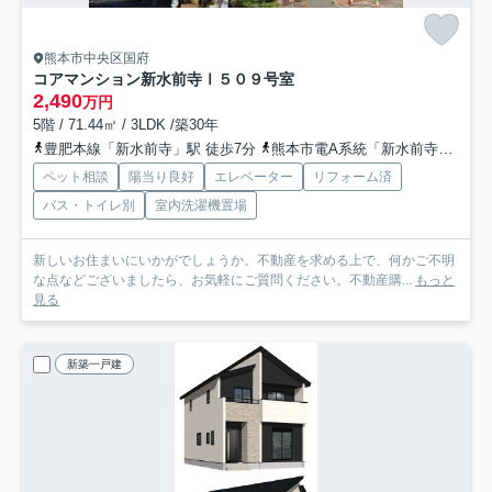
熊本市中央区国府
コアマンション新水前寺Ⅰ
５０９号室
2,490
万円
5階 / 71.44㎡ / 3LDK /築30年
豊肥本線「新水前寺」駅 徒歩7分
熊本市電A系統「新水前寺駅前」駅 徒歩8分
ペット相談
陽当り良好
エレベーター
リフォーム済
バス・トイレ別
室内洗濯機置場
新しいお住まいにいかがでしょうか。不動産を求める上で、何かご不明
な点などございましたら、お気軽にご質問ください。不動産購...
もっと
見る
新築一戸建