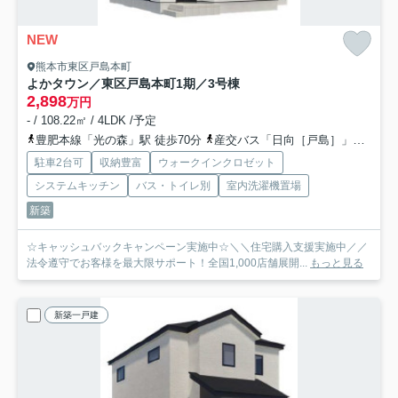
NEW
熊本市東区戸島本町
よかタウン／東区戸島本町1期／3号棟
2,898
万円
- / 108.22㎡ / 4LDK /予定
豊肥本線「光の森」駅 徒歩70分
産交バス「日向［戸島］」バス停下車 徒歩4分
駐車2台可
収納豊富
ウォークインクロゼット
システムキッチン
バス・トイレ別
室内洗濯機置場
新築
☆キャッシュバックキャンペーン実施中☆＼＼住宅購入支援実施中／／
法令遵守でお客様を最大限サポート！全国1,000店舗展開...
もっと見る
新築一戸建