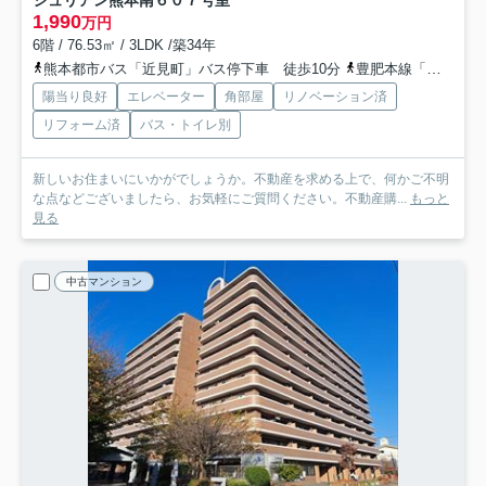
シュリアン熊本南
６０７号室
1,990
万円
6階 / 76.53㎡ / 3LDK /築34年
熊本都市バス「近見町」バス停下車 徒歩10分
豊肥本線「平成」駅 徒歩38分
陽当り良好
エレベーター
角部屋
リノベーション済
リフォーム済
バス・トイレ別
新しいお住まいにいかがでしょうか。不動産を求める上で、何かご不明
な点などございましたら、お気軽にご質問ください。不動産購...
もっと
見る
中古マンション