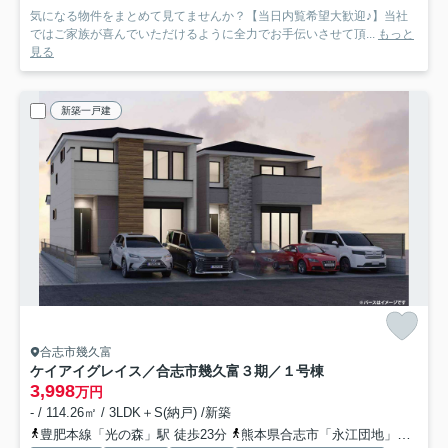
気になる物件をまとめて見てませんか？【当日内覧希望大歓迎♪】当社
ではご家族が喜んでいただけるように全力でお手伝いさせて頂...
もっと
見る
新築一戸建
合志市幾久富
ケイアイグレイス／合志市幾久富３期／１号棟
3,998
万円
- / 114.26㎡ / 3LDK＋S(納戸) /新築
豊肥本線「光の森」駅 徒歩23分
熊本県合志市「永江団地」バス停下車 徒歩3分