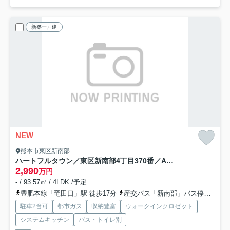
新築一戸建
NEW
熊本市東区新南部
ハートフルタウン／東区新南部4丁目370番／A号棟
2,990
万円
- / 93.57㎡ / 4LDK /予定
豊肥本線「竜田口」駅 徒歩17分
産交バス「新南部」バス停下車 徒歩1分
駐車2台可
都市ガス
収納豊富
ウォークインクロゼット
システムキッチン
バス・トイレ別