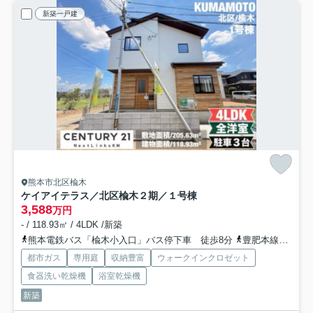
新築一戸建
熊本市北区楡木
ケイアイテラス／北区楡木２期／１号棟
3,588
万円
- / 118.93㎡ / 4LDK /新築
熊本電鉄バス「楡木小入口」バス停下車 徒歩8分
豊肥本線「武蔵塚」駅 徒歩29分
都市ガス
専用庭
収納豊富
ウォークインクロゼット
食器洗い乾燥機
浴室乾燥機
新築