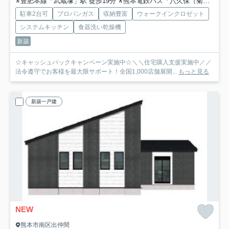
豊肥本線「武蔵塚」駅 徒歩19分
熊本電鉄バス「八久保（菊陽町）」バス停下車 徒歩2分
駐車2台可
プロパンガス
収納豊富
ウォークインクロゼット
システムキッチン
食器洗い乾燥機
新築
☆キャッシュバックキャンペーン実施中☆＼＼住宅購入支援実施中／／
法令遵守でお客様を最大限サポート！全国1,000店舗展開...
もっと見る
新築一戸建
NEW
熊本市南区出仲間