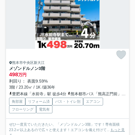
熊本市中央区新大江
メゾンドルノン3階
498
万円
利回り： 表面9.59%
3階 / 23.20㎡ / 1K /築36年
豊肥本線「水前寺」駅 徒歩4分
熊本都市バス「熊高正門前」バス停下車 徒歩2分
角部屋
リフォーム済
バス・トイレ別
エアコン
フローリング
電気有
ぜひ一度見ていただきたい、「メゾンドルノン3階」です！専有面積
23.2㎡以上あるので広々と使えます！エアコンを備え付けて...
もっと見