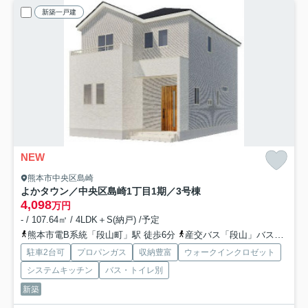
新築一戸建
NEW
熊本市中央区島崎
よかタウン／中央区島崎1丁目1期／3号棟
4,098
万円
- / 107.64㎡ / 4LDK＋S(納戸) /予定
熊本市電B系統「段山町」駅 徒歩6分
産交バス「段山」バス停下車 徒歩7分
駐車2台可
プロパンガス
収納豊富
ウォークインクロゼット
システムキッチン
バス・トイレ別
新築