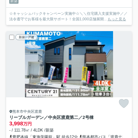
新築
☆キャッシュバックキャンペーン実施中☆＼＼住宅購入支援実施中／／
法令遵守でお客様を最大限サポート！全国1,000店舗展開...
もっと見る
新築一戸建
熊本市中央区渡鹿
リーブルガーデン／中央区渡鹿第二／2号棟
3,998
万円
- / 111.78㎡ / 4LDK /新築
豊肥本線「東海学園前」駅 徒歩12分
熊本都市バス「渡鹿七丁目」バス停下車 徒歩2分