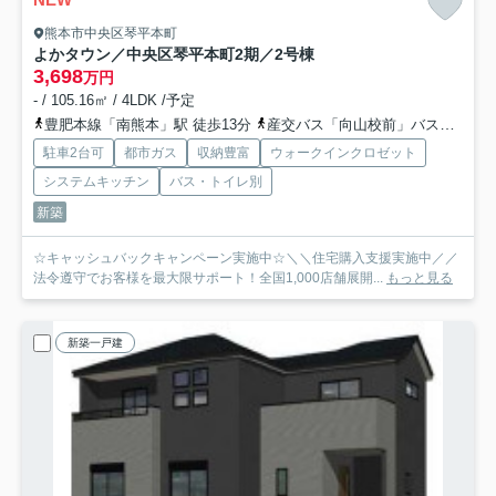
熊本市中央区琴平本町
よかタウン／中央区琴平本町2期／2号棟
3,698
万円
- / 105.16㎡ / 4LDK /予定
豊肥本線「南熊本」駅 徒歩13分
産交バス「向山校前」バス停下車 徒歩5分
駐車2台可
都市ガス
収納豊富
ウォークインクロゼット
システムキッチン
バス・トイレ別
新築
☆キャッシュバックキャンペーン実施中☆＼＼住宅購入支援実施中／／
法令遵守でお客様を最大限サポート！全国1,000店舗展開...
もっと見る
新築一戸建