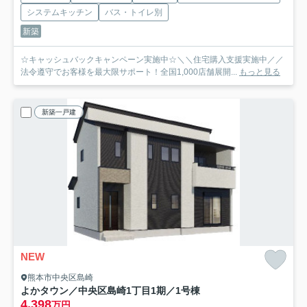
システムキッチン
バス・トイレ別
新築
☆キャッシュバックキャンペーン実施中☆＼＼住宅購入支援実施中／／
法令遵守でお客様を最大限サポート！全国1,000店舗展開...
もっと見る
新築一戸建
NEW
熊本市中央区島崎
よかタウン／中央区島崎1丁目1期／1号棟
4,398
万円