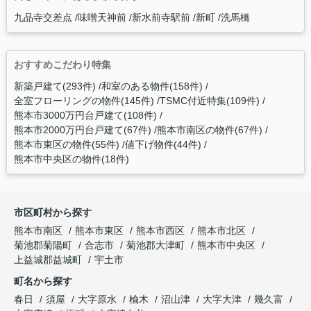
九品寺交差点
味噌天神前
新水前寺駅前
新町
洗馬橋
おすすめこだわり特集
新築戸建て(293件)
和室のある物件(158件)
全室フローリングの物件(145件)
TSMC付近特集(109件)
熊本市3000万円台戸建て(108件)
熊本市2000万円台戸建て(67件)
熊本市南区の物件(67件)
熊本市東区の物件(55件)
値下げ物件(44件)
熊本市中央区の物件(18件)
市区町村から探す
熊本市南区
熊本市東区
熊本市西区
熊本市北区
菊池郡菊陽町
合志市
菊池郡大津町
熊本市中央区
上益城郡益城町
宇土市
町名から探す
春日
須屋
大字原水
楡木
沼山津
大字大津
幾久富