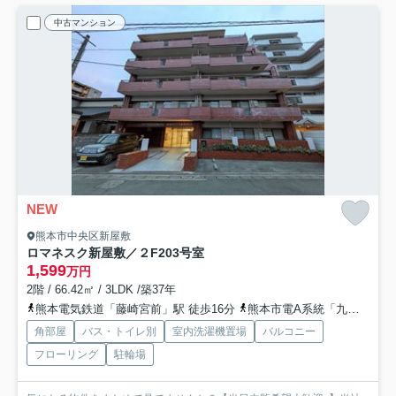
中古マンション
NEW
熊本市中央区新屋敷
ロマネスク新屋敷／２F
203号室
1,599
万円
2階 / 66.42㎡ / 3LDK /築37年
熊本電気鉄道「藤崎宮前」駅 徒歩16分
熊本市電A系統「九品寺交差点」駅 徒歩18分
角部屋
バス・トイレ別
室内洗濯機置場
バルコニー
フローリング
駐輪場