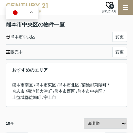
0
お気に入り
JA
熊本市中央区の物件一覧
熊本市中央区
変更
販売中
変更
おすすめのエリア
熊本市南区
/
熊本市東区
/
熊本市北区
/
菊池郡菊陽町
/
合志市
/
菊池郡大津町
/
熊本市西区
/
熊本市中央区
/
上益城郡益城町
/
宇土市
18
件