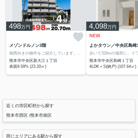
498
4,098
万円
万円
NEW
メゾンドルノン3階
南西向きの物件をご紹介しています。内装リフォーム済。駐輪場が利用できます。現在賃貸中物件です！お客様のこだわりやご要望などがあれば、当社までお申し付けください。
熊本市中央区新大江１丁目
熊本市中央区島崎１丁目
表面9.59% (23.20㎡)
4LDK＋S(納戸) (107.64㎡)
近くの市区町村から探す
熊本市西区
熊本市南区
同じエリアにある駅から探す