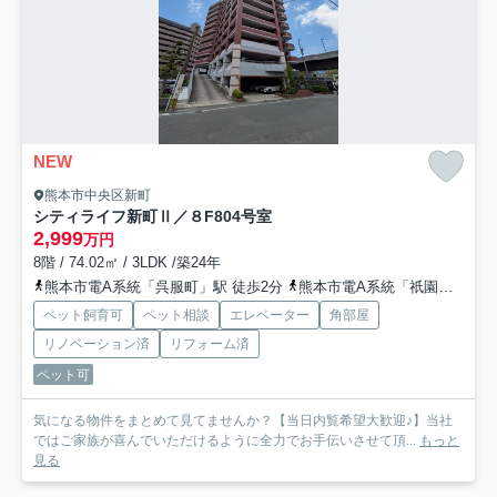
NEW
熊本市中央区新町
シティライフ新町Ⅱ／８F
804号室
2,999
万円
8階 / 74.02㎡ / 3LDK /築24年
熊本市電A系統「呉服町」駅 徒歩2分
熊本市電A系統「祇園橋」駅 徒歩5分
ペット飼育可
ペット相談
エレベーター
角部屋
リノベーション済
リフォーム済
ペット可
気になる物件をまとめて見てませんか？【当日内覧希望大歓迎♪】当社
ではご家族が喜んでいただけるように全力でお手伝いさせて頂...
もっと
見る