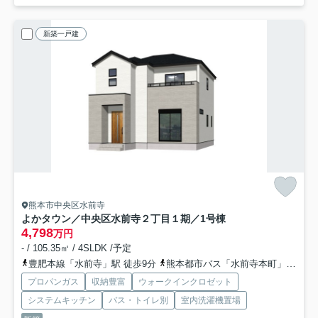
新築一戸建
熊本市中央区水前寺
よかタウン／中央区水前寺２丁目１期／1号棟
4,798
万円
- / 105.35㎡ / 4SLDK /予定
豊肥本線「水前寺」駅 徒歩9分
熊本都市バス「水前寺本町」バス停下車 徒歩3分
プロパンガス
収納豊富
ウォークインクロゼット
システムキッチン
バス・トイレ別
室内洗濯機置場