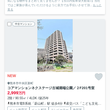
気になる物件をまとめて見てませんか？【当日内覧希望大歓迎♪】当社
ではご家族が喜んでいただけるように全力でお手伝いさせて頂...
もっと
見る
中古マンション
NEW
熊本市中央区新町
コアマンションネクステージ古城堀端公園／２F
201号室
2,999
万円
2階 / 90.55㎡ / 4LDK /築25年
熊本市電B系統「蔚山町」駅 徒歩4分
産交バス「こども文化会館前」バス停下車 徒歩3分
ペット飼育可
ペット相談
エレベーター
角部屋