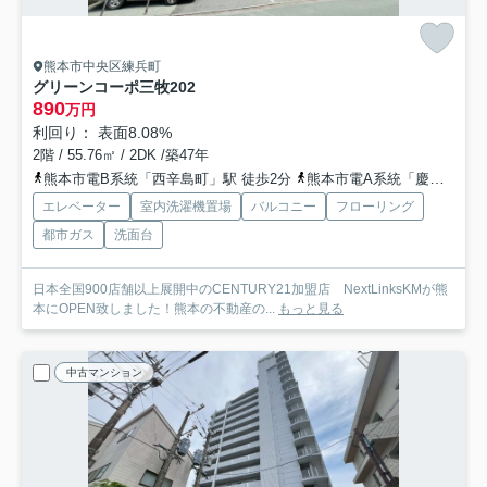
熊本市中央区練兵町
グリーンコーポ三牧
202
890
万円
利回り： 表面8.08%
2階 / 55.76㎡ / 2DK /築47年
熊本市電B系統「西辛島町」駅 徒歩2分
熊本市電A系統「慶徳校前」駅 徒歩3分
エレベーター
室内洗濯機置場
バルコニー
フローリング
都市ガス
洗面台
日本全国900店舗以上展開中のCENTURY21加盟店 NextLinksKMが熊
本にOPEN致しました！熊本の不動産の...
もっと見る
中古マンション