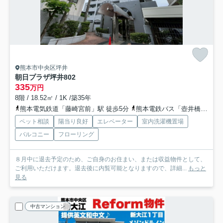
熊本市中央区坪井
朝日プラザ坪井
802
335
万円
8階 / 18.52㎡ / 1K /築35年
熊本電気鉄道「藤崎宮前」駅 徒歩5分
熊本電鉄バス「壺井橋」バス停下車 徒歩3分
ペット相談
陽当り良好
エレベーター
室内洗濯機置場
バルコニー
フローリング
８月中に退去予定のため、ご自身のお住まい、または収益物件として、
ご利用いただけます。退去後に内覧可能となりますので、詳細...
もっと
見る
中古マンション