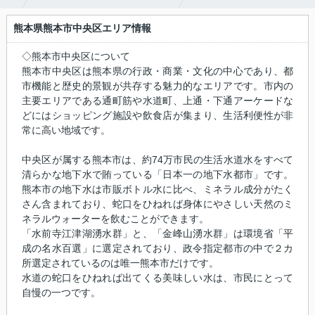
熊本県熊本市中央区エリア情報
◇熊本市中央区について
熊本市中央区は熊本県の行政・商業・文化の中心であり、都
市機能と歴史的景観が共存する魅力的なエリアです。市内の
主要エリアである通町筋や水道町、上通・下通アーケードな
どにはショッピング施設や飲食店が集まり、生活利便性が非
常に高い地域です。
中央区が属する熊本市は、約74万市民の生活水道水をすべて
清らかな地下水で賄っている「日本一の地下水都市」です。
熊本市の地下水は市販ボトル水に比べ、ミネラル成分がたく
さん含まれており、蛇口をひねれば身体にやさしい天然のミ
ネラルウォーターを飲むことができます。
「水前寺江津湖湧水群」と、「金峰山湧水群」は環境省「平
成の名水百選」に選定されており、政令指定都市の中で２カ
所選定されているのは唯一熊本市だけです。
水道の蛇口をひねれば出てくる美味しい水は、市民にとって
自慢の一つです。