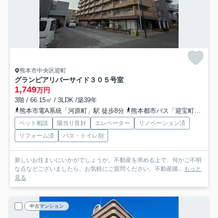
熊本市中央区迎町
グランピアリバーサイド
３０５号室
1,749
万円
3階 / 66.15㎡ / 3LDK /築39年
熊本市電A系統「河原町」駅 徒歩8分
熊本都市バス「迎宝町」バス停下車 徒歩1分
ペット相談
陽当り良好
エレベーター
リノベーション済
リフォーム済
バス・トイレ別
新しいお住まいにいかがでしょうか。不動産を求める上で、何かご不明
な点などございましたら、お気軽にご質問ください。不動産購...
もっと
見る
中古マンション