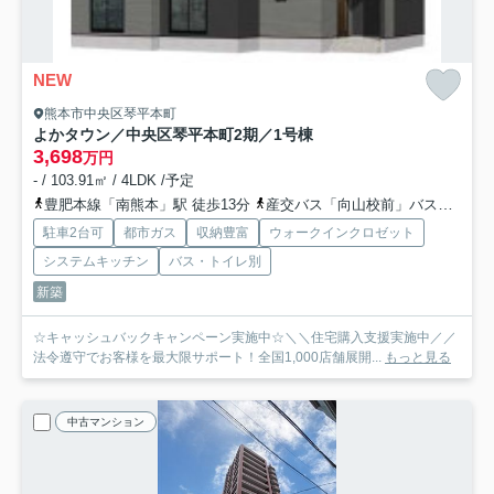
NEW
熊本市中央区琴平本町
よかタウン／中央区琴平本町2期／1号棟
3,698
万円
- / 103.91㎡ / 4LDK /予定
豊肥本線「南熊本」駅 徒歩13分
産交バス「向山校前」バス停下車 徒歩5分
駐車2台可
都市ガス
収納豊富
ウォークインクロゼット
システムキッチン
バス・トイレ別
新築
☆キャッシュバックキャンペーン実施中☆＼＼住宅購入支援実施中／／
法令遵守でお客様を最大限サポート！全国1,000店舗展開...
もっと見る
中古マンション