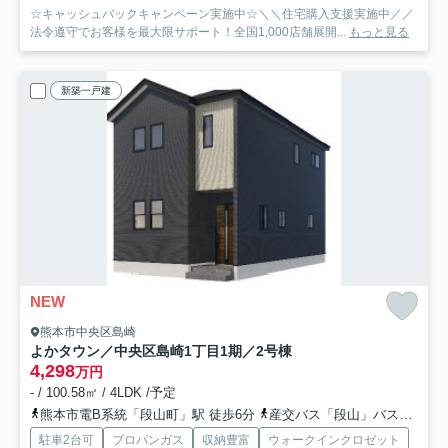
☆キャッシュバックキャンペーン実施中☆＼＼住宅購入支援実施中／／
法令遵守でお客様を最大限サポート！全国1,000店舗展開...
もっと見る
新築一戸建
NEW
熊本市中央区島崎
よかタウン／中央区島崎1丁目1期／2号棟
4,298
万円
- / 100.58㎡ / 4LDK /予定
熊本市電B系統「段山町」駅 徒歩6分
産交バス「段山」バス停下車 徒歩7分
駐車2台可
プロパンガス
収納豊富
ウォークインクロゼット