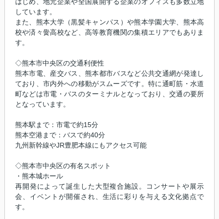
はじめ、地元企業や全国展開する企業のオフィスも多数立地
しています。
また、熊本大学（黒髪キャンパス）や熊本学園大学、熊本高
校や済々黌高校など、高等教育機関の集積エリアでもありま
す。
◇熊本市中央区の交通利便性
熊本市電、産交バス、熊本都市バスなど公共交通網が発達し
ており、市内外への移動がスムーズです。特に通町筋・水道
町などは市電・バスのターミナルとなっており、交通の要所
となっています。
熊本駅まで：市電で約15分
熊本空港まで：バスで約40分
九州新幹線やJR豊肥本線にもアクセス可能
◇熊本市中央区の有名スポット
・熊本城ホール
再開発によって誕生した大型複合施設。コンサートや展示
会、イベントが開催され、生活に彩りを与える文化拠点で
す。