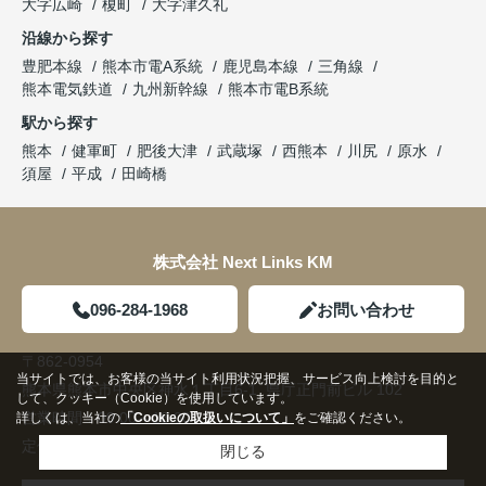
大字広崎
榎町
大字津久礼
沿線から探す
豊肥本線
熊本市電A系統
鹿児島本線
三角線
熊本電気鉄道
九州新幹線
熊本市電B系統
駅から探す
熊本
健軍町
肥後大津
武蔵塚
西熊本
川尻
原水
須屋
平成
田崎橋
株式会社 Next Links KM
096-284-1968
お問い合わせ
〒862-0954
当サイトでは、お客様の当サイト利用状況把握、サービス向上検討を目的と
熊本県熊本市中央区神水１丁目6-1 県庁正門前ビル 102
して、クッキー（Cookie）を使用しています。
営業時間：
09:00～18:00
詳しくは、当社の
「Cookieの取扱いについて」
をご確認ください。
定休日：
不定休
閉じる