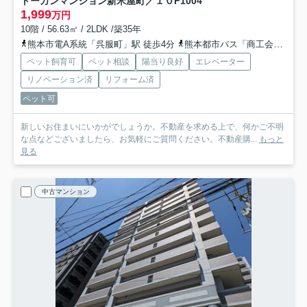
トーカンマンション新米屋町／１０F
1004
1,999
万円
10階 / 56.63㎡ / 2LDK /築35年
熊本市電A系統「呉服町」駅 徒歩4分
熊本都市バス「商工会議所前（熊本市）」バス停下車 徒歩2分
ペット飼育可
ペット相談
陽当り良好
エレベーター
リノベーション済
リフォーム済
ペット可
新しいお住まいにいかがでしょうか。不動産を求める上で、何かご不明
な点などございましたら、お気軽にご質問ください。不動産購...
もっと
見る
中古マンション