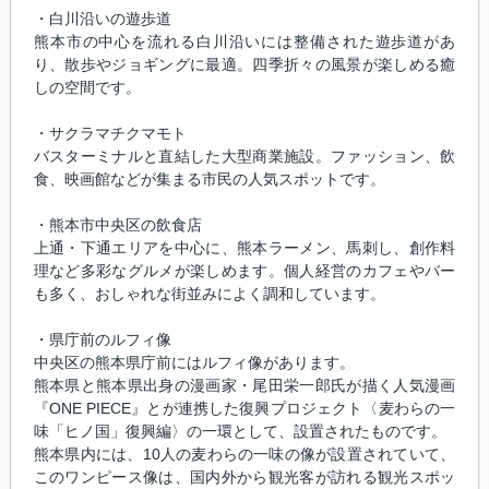
・白川沿いの遊歩道
熊本市の中心を流れる白川沿いには整備された遊歩道があ
り、散歩やジョギングに最適。四季折々の風景が楽しめる癒
しの空間です。
・サクラマチクマモト
バスターミナルと直結した大型商業施設。ファッション、飲
食、映画館などが集まる市民の人気スポットです。
・熊本市中央区の飲食店
上通・下通エリアを中心に、熊本ラーメン、馬刺し、創作料
理など多彩なグルメが楽しめます。個人経営のカフェやバー
も多く、おしゃれな街並みによく調和しています。
・県庁前のルフィ像
中央区の熊本県庁前にはルフィ像があります。
熊本県と熊本県出身の漫画家・尾田栄一郎氏が描く人気漫画
『ONE PIECE』とが連携した復興プロジェクト〈麦わらの一
味「ヒノ国」復興編〉の一環として、設置されたものです。
熊本県内には、10人の麦わらの一味の像が設置されていて、
このワンピース像は、国内外から観光客が訪れる観光スポッ