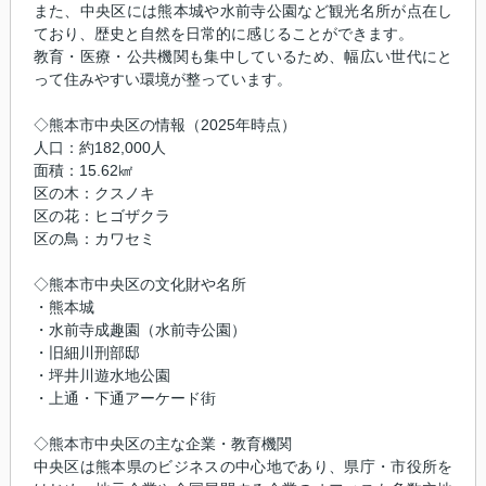
また、中央区には熊本城や水前寺公園など観光名所が点在し
ており、歴史と自然を日常的に感じることができます。
教育・医療・公共機関も集中しているため、幅広い世代にと
って住みやすい環境が整っています。
◇熊本市中央区の情報（2025年時点）
人口：約182,000人
面積：15.62㎢
区の木：クスノキ
区の花：ヒゴザクラ
区の鳥：カワセミ
◇熊本市中央区の文化財や名所
・熊本城
・水前寺成趣園（水前寺公園）
・旧細川刑部邸
・坪井川遊水地公園
・上通・下通アーケード街
◇熊本市中央区の主な企業・教育機関
中央区は熊本県のビジネスの中心地であり、県庁・市役所を