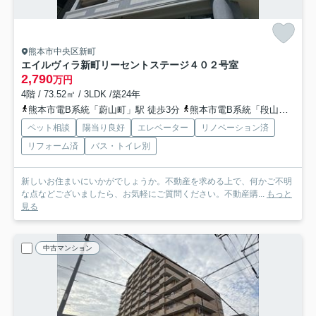
熊本市中央区新町
エイルヴィラ新町リーセントステージ
４０２号室
2,790
万円
4階 / 73.52㎡ / 3LDK /築24年
熊本市電B系統「蔚山町」駅 徒歩3分
熊本市電B系統「段山町」駅 徒歩4分
ペット相談
陽当り良好
エレベーター
リノベーション済
リフォーム済
バス・トイレ別
新しいお住まいにいかがでしょうか。不動産を求める上で、何かご不明
な点などございましたら、お気軽にご質問ください。不動産購...
もっと
見る
中古マンション