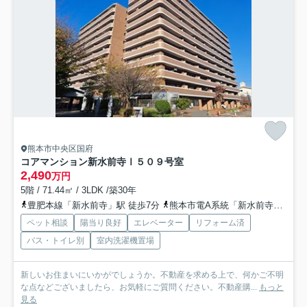
熊本市中央区国府
コアマンション新水前寺Ⅰ
５０９号室
2,490
万円
5階 / 71.44㎡ / 3LDK /築30年
豊肥本線「新水前寺」駅 徒歩7分
熊本市電A系統「新水前寺駅前」駅 徒歩8分
ペット相談
陽当り良好
エレベーター
リフォーム済
バス・トイレ別
室内洗濯機置場
新しいお住まいにいかがでしょうか。不動産を求める上で、何かご不明
な点などございましたら、お気軽にご質問ください。不動産購...
もっと
見る