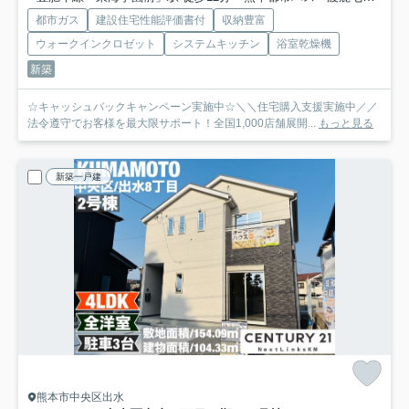
都市ガス
建設住宅性能評価書付
収納豊富
ウォークインクロゼット
システムキッチン
浴室乾燥機
新築
☆キャッシュバックキャンペーン実施中☆＼＼住宅購入支援実施中／／
法令遵守でお客様を最大限サポート！全国1,000店舗展開...
もっと見る
新築一戸建
熊本市中央区出水