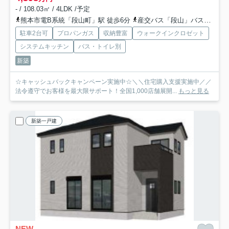
- / 108.03㎡ / 4LDK /予定
熊本市電B系統「段山町」駅 徒歩6分
産交バス「段山」バス停下車 徒歩7分
駐車2台可
プロパンガス
収納豊富
ウォークインクロゼット
システムキッチン
バス・トイレ別
新築
☆キャッシュバックキャンペーン実施中☆＼＼住宅購入支援実施中／／
法令遵守でお客様を最大限サポート！全国1,000店舗展開...
もっと見る
新築一戸建
NEW