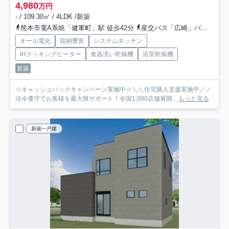
4,980
万円
- / 109.30㎡ / 4LDK /新築
熊本市電A系統「健軍町」駅 徒歩42分
産交バス「広崎」バス停下車 徒歩10分
オール電化
収納豊富
システムキッチン
IHクッキングヒーター
食器洗い乾燥機
浴室乾燥機
新築
☆キャッシュバックキャンペーン実施中☆＼＼住宅購入支援実施中／／
法令遵守でお客様を最大限サポート！全国1,000店舗展開...
もっと見る
新築一戸建