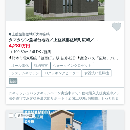
上益城郡益城町大字広崎
タマタウン益城台地西／上益城郡益城町広崎／1号棟
4,280
万円
- / 109.30㎡ / 4LDK /新築
熊本市電A系統「健軍町」駅 徒歩42分
産交バス「広崎」バス停下車 徒歩10分
オール電化
収納豊富
ウォークインクロゼット
システムキッチン
IHクッキングヒーター
食器洗い乾燥機
新築
☆キャッシュバックキャンペーン実施中☆＼＼住宅購入支援実施中／／
法令遵守でお客様を最大限サポート！全国1,000店舗展開...
もっと見る
新築一戸建