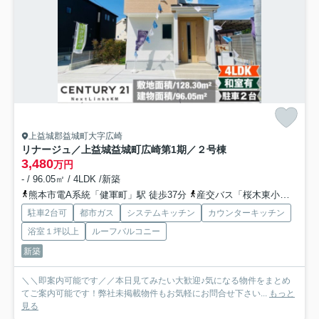
上益城郡益城町大字広崎
リナージュ／上益城益城町広崎第1期／２号棟
3,480
万円
- / 96.05㎡ / 4LDK /新築
熊本市電A系統「健軍町」駅 徒歩37分
産交バス「桜木東小学校前」バス停下車 徒歩5分
駐車2台可
都市ガス
システムキッチン
カウンターキッチン
浴室１坪以上
ルーフバルコニー
新築
＼＼即案内可能です／／本日見てみたい大歓迎♪気になる物件をまとめ
てご案内可能です！弊社未掲載物件もお気軽にお問合せ下さい...
もっと
見る