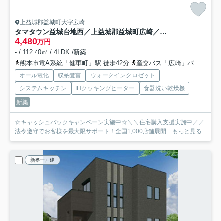
上益城郡益城町大字広崎
タマタウン益城台地西／上益城郡益城町広崎／2号棟
4,480
万円
- / 112.40㎡ / 4LDK /新築
熊本市電A系統「健軍町」駅 徒歩42分
産交バス「広崎」バス停下車 徒歩10分
オール電化
収納豊富
ウォークインクロゼット
システムキッチン
IHクッキングヒーター
食器洗い乾燥機
新築
☆キャッシュバックキャンペーン実施中☆＼＼住宅購入支援実施中／／
法令遵守でお客様を最大限サポート！全国1,000店舗展開...
もっと見る
新築一戸建