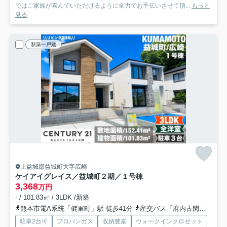
ではご家族が喜んでいただけるように全力でお手伝いさせて頂...
もっと
見る
新築一戸建
上益城郡益城町大字広崎
ケイアイグレイス／益城町２期／１号棟
3,368
万円
- / 101.83㎡ / 3LDK /新築
熊本市電A系統「健軍町」駅 徒歩41分
産交バス「府内古閑」バス停下車 徒歩11分
駐車2台可
プロパンガス
収納豊富
ウォークインクロゼット