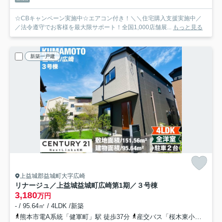
☆CBキャンペーン実施中☆エアコン付き！＼＼住宅購入支援実施中／
／法令遵守でお客様を最大限サポート！全国1,000店舗展...
もっと見る
新築一戸建
上益城郡益城町大字広崎
リナージュ／上益城益城町広崎第1期／３号棟
3,180
万円
- / 95.64㎡ / 4LDK /新築
熊本市電A系統「健軍町」駅 徒歩37分
産交バス「桜木東小学校前」バス停下車 徒歩5分