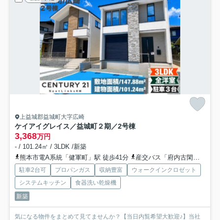
上益城郡益城町大字広崎
ケイアイグレイス／益城町２期／2号棟
3,368
万円
- / 101.24㎡ / 3LDK /新築
熊本市電A系統「健軍町」駅 徒歩41分
産交バス「府内古閑」バス停下車 徒歩11分
駐車2台可
プロパンガス
収納豊富
ウォークインクロゼット
システムキッチン
食器洗い乾燥機
新築
気になる物件をまとめて見てませんか？【当日内覧希望大歓迎♪】当社