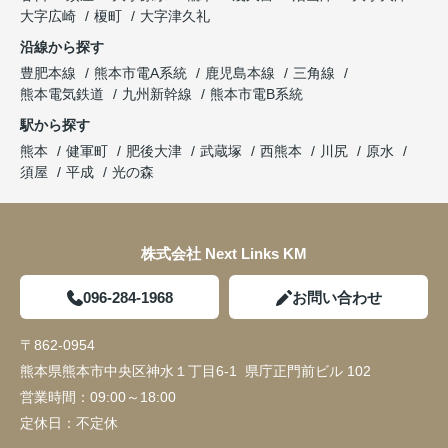
大字広崎
榎町
大字津久礼
沿線から探す
豊肥本線
熊本市電A系統
鹿児島本線
三角線
熊本電気鉄道
九州新幹線
熊本市電B系統
駅から探す
熊本
健軍町
肥後大津
武蔵塚
西熊本
川尻
原水
須屋
平成
光の森
株式会社 Next Links KM
096-284-1968
お問い合わせ
〒862-0954
熊本県熊本市中央区神水１丁目6-1 県庁正門前ビル 102
営業時間：
09:00～18:00
定休日：
不定休