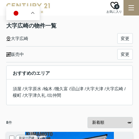
0
お気に入り
JA
大字広崎の物件一覧
大字広崎
変更
販売中
変更
おすすめのエリア
須屋
/
大字原水
/
楡木
/
幾久富
/
沼山津
/
大字大津
/
大字広崎
/
榎町
/
大字津久礼
/
出仲間
8
件
新築一戸建