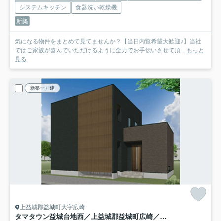
システムキッチン
食器洗い乾燥機
新築
気になる物件をまとめて見てませんか？【当日内覧希望大歓迎♪】当社
ではご家族が喜んでいただけるように全力でお手伝いさせて頂...
もっと
見る
新築一戸建
上益城郡益城町大字広崎
タマタウン益城台地西／上益城郡益城町広崎／3号棟