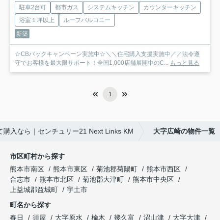
駐車2台可
都市ガス
システムキッチン
カウンターキッチン
浴室１坪以上
ルーフバルコニー
新築
☆CBバックキャンペーン実施中☆＼＼住宅購入支援実施中／／法令遵
守でお客様を最大限サポート！全国1,000店舗展開中のC...
もっと見る
1
なら｜センチュリー21 Next Links KM
大字広崎の物件一覧
市区町村から探す
熊本市南区
熊本市東区
菊池郡菊陽町
熊本市西区
合志市
熊本市北区
菊池郡大津町
熊本市中央区
上益城郡益城町
宇土市
町名から探す
春日
須屋
大字原水
楡木
幾久富
沼山津
大字大津