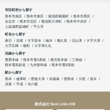
市区町村から探す
熊本市南区
熊本市東区
菊池郡菊陽町
熊本市西区
合志市
熊本市北区
菊池郡大津町
熊本市中央区
上益城郡益城町
宇土市
町名から探す
春日
須屋
大字原水
楡木
幾久富
沼山津
大字大津
大字広崎
榎町
大字津久礼
沿線から探す
豊肥本線
熊本市電A系統
鹿児島本線
三角線
熊本電気鉄道
九州新幹線
熊本市電B系統
駅から探す
熊本
健軍町
肥後大津
武蔵塚
西熊本
川尻
原水
須屋
平成
光の森
株式会社 Next Links KM