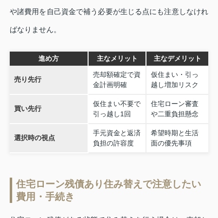
や諸費用を自己資金で補う必要が生じる点にも注意しなけれ
ばなりません。
進め方
主なメリット
主なデメリット
売却額確定で資
仮住まい・引っ
売り先行
金計画明確
越し増加リスク
仮住まい不要で
住宅ローン審査
買い先行
引っ越し1回
や二重負担懸念
手元資金と返済
希望時期と生活
選択時の視点
負担の許容度
面の優先事項
住宅ローン残債あり住み替えで注意したい
費用・手続き