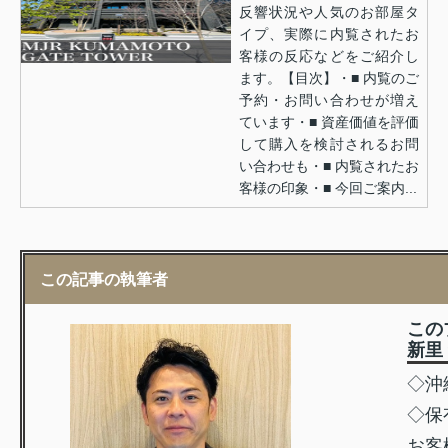
反響状況や人気のお部屋タ
イプ、実際に内覧されたお
客様の反応などをご紹介し
ます。【目次】・■ 内覧のご
予約・お問い合わせが増え
ています・■ 資産価値を評価
して購入を検討されるお問
い合わせも・■ 内覧されたお
客様の印象・■ 今回ご案内...
この記事の執筆者
この
新里
◇沖
◇保
お客