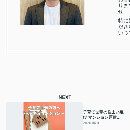
りま
せ！
特に
ださ
いつ
NEXT
子育て世帯の住まい選
び マンション戸建て
どっちがおすすめ？判
2026.06.01
断のポイントを解説