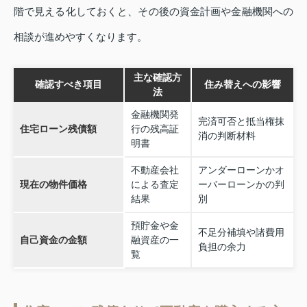
階で見える化しておくと、その後の資金計画や金融機関への
相談が進めやすくなります。
主な確認方
確認すべき項目
住み替えへの影響
法
金融機関発
完済可否と抵当権抹
住宅ローン残債額
行の残高証
消の判断材料
明書
不動産会社
アンダーローンかオ
現在の物件価格
による査定
ーバーローンかの判
結果
別
預貯金や金
不足分補填や諸費用
自己資金の金額
融資産の一
負担の余力
覧