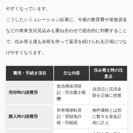
やすくなっています。
こうしたシミュレーション結果に、今後の教育費や老後資金
などの将来支出見込みも重ね合わせて総合的に判断すること
で、住み替え後も余裕を持って返済を続けられる計画につな
げやすくなります。
住み替え時の注
費用・手続き項目
主な内容
意点
抵当権抹消登
決済日に完済金
売却時の諸費用
記・司法書士報
額を正確に把握
酬
所有権移転登
物件価格とは別
購入時の諸費用
記・登録免許
に数％を資金計
税・印紙税
画に計上