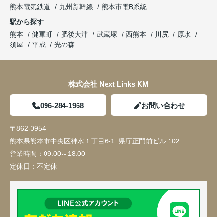
熊本電気鉄道
九州新幹線
熊本市電B系統
駅から探す
熊本
健軍町
肥後大津
武蔵塚
西熊本
川尻
原水
須屋
平成
光の森
株式会社 Next Links KM
096-284-1968
お問い合わせ
〒862-0954
熊本県熊本市中央区神水１丁目6-1 県庁正門前ビル 102
営業時間：
09:00～18:00
定休日：
不定休