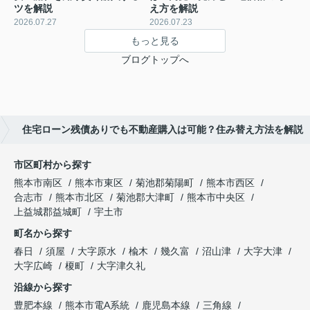
ツを解説
え方を解説
2026.07.27
2026.07.23
もっと見る
ブログトップへ
住宅ローン残債ありでも不動産購入は可能？住み替え方法を解説
市区町村から探す
熊本市南区
熊本市東区
菊池郡菊陽町
熊本市西区
合志市
熊本市北区
菊池郡大津町
熊本市中央区
上益城郡益城町
宇土市
町名から探す
春日
須屋
大字原水
楡木
幾久富
沼山津
大字大津
大字広崎
榎町
大字津久礼
沿線から探す
豊肥本線
熊本市電A系統
鹿児島本線
三角線