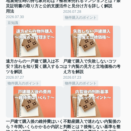
地震発生時の持ち家対応は？罹
将来売れるマンションとは？条
災証明書の取り方と公的支援活
件と見分け方を詳しく解説
用法
2026.07.28
2026.07.30
物件購入のポイント
豆知識
遠方からの一戸建て購入は不
戸建て購入で失敗しないコツ
安？流れを知り賢く購入するコ
は？内覧の見方と立地価格の考
ツを解説
え方を解説
2026.07.27
2026.07.23
物件購入のポイント
物件購入のポイント
一戸建て購入後の維持費はいく
不動産購入で迷わない内覧後の
ら？年間いくらかかるか内訳と
判断とは？後悔しない基準を整