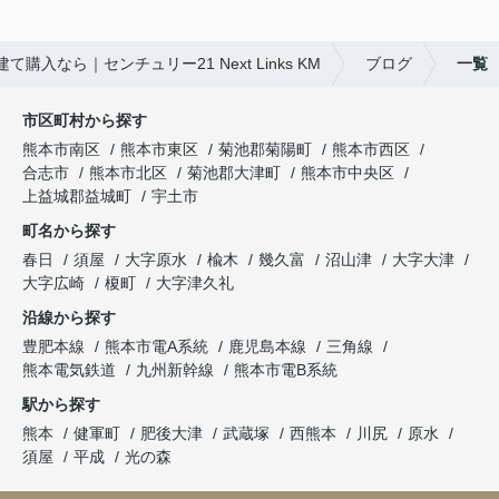
購入なら｜センチュリー21 Next Links KM
ブログ
一覧
市区町村から探す
熊本市南区
熊本市東区
菊池郡菊陽町
熊本市西区
合志市
熊本市北区
菊池郡大津町
熊本市中央区
上益城郡益城町
宇土市
町名から探す
春日
須屋
大字原水
楡木
幾久富
沼山津
大字大津
大字広崎
榎町
大字津久礼
沿線から探す
豊肥本線
熊本市電A系統
鹿児島本線
三角線
熊本電気鉄道
九州新幹線
熊本市電B系統
駅から探す
熊本
健軍町
肥後大津
武蔵塚
西熊本
川尻
原水
須屋
平成
光の森