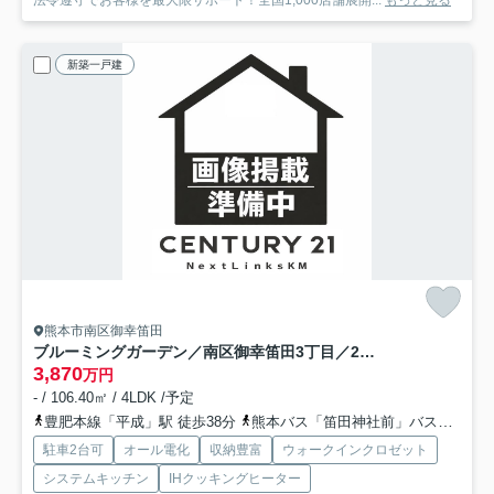
法令遵守でお客様を最大限サポート！全国1,000店舗展開...
もっと見る
新築一戸建
熊本市南区御幸笛田
ブルーミングガーデン／南区御幸笛田3丁目／2号棟
3,870
万円
- / 106.40㎡ / 4LDK /予定
豊肥本線「平成」駅 徒歩38分
熊本バス「笛田神社前」バス停下車 徒歩3分
駐車2台可
オール電化
収納豊富
ウォークインクロゼット
システムキッチン
IHクッキングヒーター