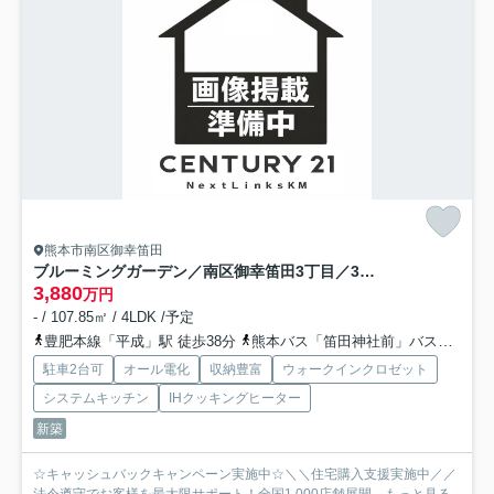
熊本市南区御幸笛田
ブルーミングガーデン／南区御幸笛田3丁目／3号棟
3,880
万円
- / 107.85㎡ / 4LDK /予定
豊肥本線「平成」駅 徒歩38分
熊本バス「笛田神社前」バス停下車 徒歩3分
駐車2台可
オール電化
収納豊富
ウォークインクロゼット
システムキッチン
IHクッキングヒーター
新築
☆キャッシュバックキャンペーン実施中☆＼＼住宅購入支援実施中／／