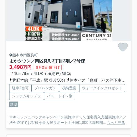
熊本市南区良町
よかタウン／南区良町3丁目2期／2号棟
3,498
万円
8月3日 値下げ
- / 105.78㎡ / 4LDK＋S(納戸) /新築
豊肥本線「平成」駅 徒歩50分
熊本バス「良町」バス停下車 徒歩7分
駐車2台可
プロパンガス
収納豊富
ウォークインクロゼット
システムキッチン
バス・トイレ別
新築
☆キャッシュバックキャンペーン実施中☆＼＼住宅購入支援実施中／／
法令遵守でお客様を最大限サポート！全国1,000店舗展開...
もっと見る