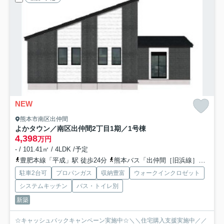
NEW
熊本市南区出仲間
よかタウン／南区出仲間2丁目1期／1号棟
4,398
万円
- / 101.41㎡ / 4LDK /予定
豊肥本線「平成」駅 徒歩24分
熊本バス「出仲間［旧浜線］」バス停下車 徒歩1分
駐車2台可
プロパンガス
収納豊富
ウォークインクロゼット
システムキッチン
バス・トイレ別
新築
☆キャッシュバックキャンペーン実施中☆＼＼住宅購入支援実施中／／