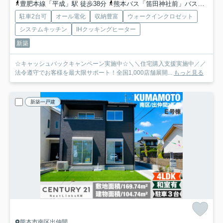
豊肥本線「平成」駅 徒歩38分
熊本バス「笛田神社前」バス停下車 徒歩3分
駐車2台可
オール電化
収納豊富
ウォークインクロゼット
システムキッチン
IHクッキングヒーター
新築
☆キャッシュバックキャンペーン実施中☆＼＼住宅購入支援実施中／／
法令遵守でお客様を最大限サポート！全国1,000店舗展開...
もっと見る
新築一戸建
熊本市南区出仲間