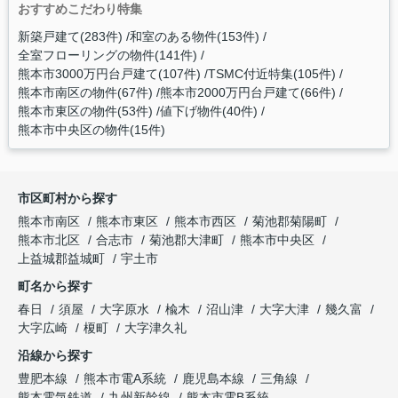
おすすめこだわり特集
新築戸建て(283件)
和室のある物件(153件)
全室フローリングの物件(141件)
熊本市3000万円台戸建て(107件)
TSMC付近特集(105件)
熊本市南区の物件(67件)
熊本市2000万円台戸建て(66件)
熊本市東区の物件(53件)
値下げ物件(40件)
熊本市中央区の物件(15件)
市区町村から探す
熊本市南区
熊本市東区
熊本市西区
菊池郡菊陽町
熊本市北区
合志市
菊池郡大津町
熊本市中央区
上益城郡益城町
宇土市
町名から探す
春日
須屋
大字原水
楡木
沼山津
大字大津
幾久富
大字広崎
榎町
大字津久礼
沿線から探す
豊肥本線
熊本市電A系統
鹿児島本線
三角線
熊本電気鉄道
九州新幹線
熊本市電B系統