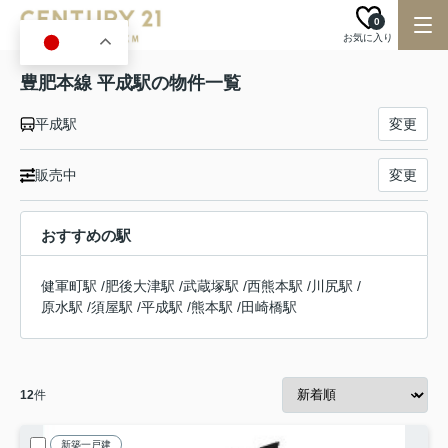
0
お気に入り
JA
豊肥本線 平成駅の物件一覧
平成駅
変更
販売中
変更
おすすめの駅
健軍町駅
/
肥後大津駅
/
武蔵塚駅
/
西熊本駅
/
川尻駅
/
原水駅
/
須屋駅
/
平成駅
/
熊本駅
/
田崎橋駅
12
件
新築一戸建