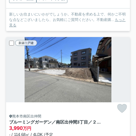
新しいお住まいにいかがでしょうか。不動産を求める上で、何かご不明
な点などございましたら、お気軽にご質問ください。不動産購...
もっと
見る
新築一戸建
熊本市南区出仲間
ブルーミングガーデン／南区出仲間3丁目／２号棟
3,990
万円
- / 114.68㎡ / 4LDK /予定