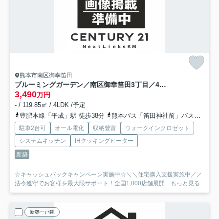
熊本市南区御幸笛田
ブルーミングガーデン／南区御幸笛田3丁目／4号棟
3,490
万円
- / 119.85㎡ / 4LDK /予定
豊肥本線「平成」駅 徒歩38分
熊本バス「笛田神社前」バス停下車 徒歩3分
駐車2台可
オール電化
収納豊富
ウォークインクロゼット
システムキッチン
IHクッキングヒーター
新築
☆キャッシュバックキャンペーン実施中☆＼＼住宅購入支援実施中／／
法令遵守でお客様を最大限サポート！全国1,000店舗展開...
もっと見る
新築一戸建