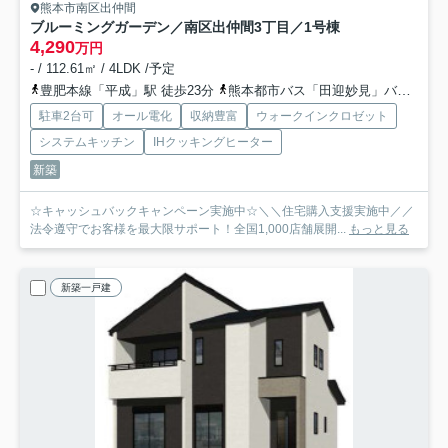
熊本市南区出仲間
ブルーミングガーデン／南区出仲間3丁目／1号棟
4,290
万円
- / 112.61㎡ / 4LDK /予定
豊肥本線「平成」駅 徒歩23分
熊本都市バス「田迎妙見」バス停下車 徒歩5分
駐車2台可
オール電化
収納豊富
ウォークインクロゼット
システムキッチン
IHクッキングヒーター
新築
☆キャッシュバックキャンペーン実施中☆＼＼住宅購入支援実施中／／
法令遵守でお客様を最大限サポート！全国1,000店舗展開...
もっと見る
新築一戸建