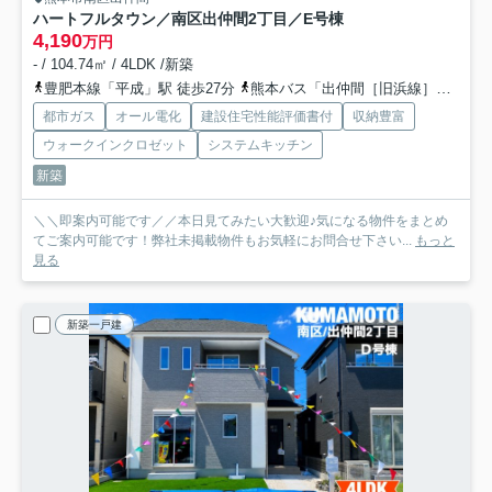
ハートフルタウン／南区出仲間2丁目／E号棟
4,190
万円
- / 104.74㎡ / 4LDK /新築
豊肥本線「平成」駅 徒歩27分
熊本バス「出仲間［旧浜線］」バス停下車 徒歩3分
都市ガス
オール電化
建設住宅性能評価書付
収納豊富
ウォークインクロゼット
システムキッチン
新築
＼＼即案内可能です／／本日見てみたい大歓迎♪気になる物件をまとめ
てご案内可能です！弊社未掲載物件もお気軽にお問合せ下さい...
もっと
見る
新築一戸建