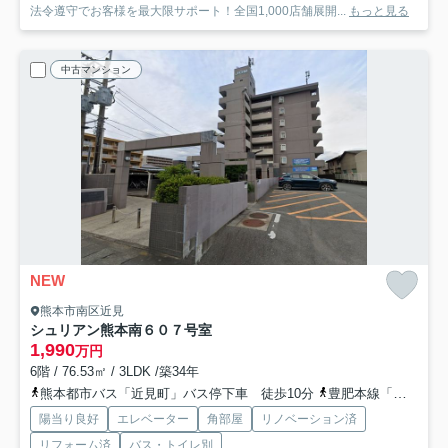
法令遵守でお客様を最大限サポート！全国1,000店舗展開...
もっと見る
中古マンション
NEW
熊本市南区近見
シュリアン熊本南
６０７号室
1,990
万円
6階 / 76.53㎡ / 3LDK /築34年
熊本都市バス「近見町」バス停下車 徒歩10分
豊肥本線「平成」駅 徒歩38分
陽当り良好
エレベーター
角部屋
リノベーション済
リフォーム済
バス・トイレ別