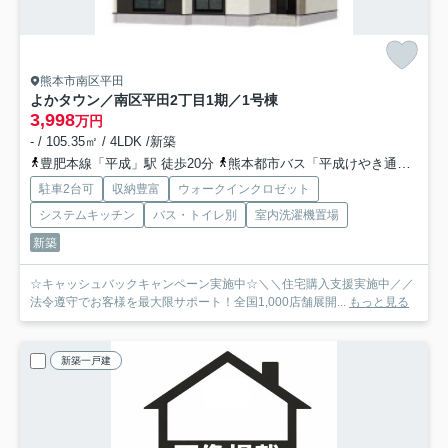
熊本市南区平田
よかタウン／南区平田2丁目1期／1号棟
3,998
万円
- / 105.35㎡ / 4LDK /新築
豊肥本線「平成」駅 徒歩20分
熊本都市バス「平成けやき通り」バス停下車 徒歩4分
駐車2台可
収納豊富
ウォークインクロゼット
システムキッチン
バス・トイレ別
室内洗濯機置場
新築
☆キャッシュバックキャンペーン実施中☆＼＼住宅購入支援実施中／／
法令遵守でお客様を最大限サポート！全国1,000店舗展開...
もっと見る
新築一戸建