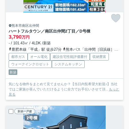
熊本市南区出仲間
ハートフルタウン／南区出仲間2丁目／D号棟
3,790
万円
- / 101.43㎡ / 4LDK /新築
豊肥本線「平成」駅 徒歩27分
熊本バス「出仲間［旧浜線］」バス停下車 徒歩3分
都市ガス
オール電化
建設住宅性能評価書付
収納豊富
ウォークインクロゼット
システムキッチン
新築
気になる物件をまとめて見てませんか？【当日内覧希望大歓迎♪】当社
ではご家族が喜んでいただけるように全力でお手伝いさせて頂...
もっと
見る
新築一戸建