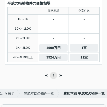
平成の掲載物件の価格相場
価格相場
空室件数
-
-
1R～1K
-
-
1DK～1LDK
-
-
2K～2LDK
1990万円
1室
3K～3LDK
3924万円
11室
4K～4LDK以上
1
駅から探す
豊肥本線の物件一覧
豊肥本線 平成駅の物件一覧