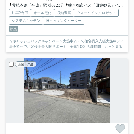
豊肥本線「平成」駅 徒歩23分
熊本都市バス「田迎妙見」バス停下車 徒歩5分
駐車2台可
オール電化
収納豊富
ウォークインクロゼット
システムキッチン
IHクッキングヒーター
新築
☆キャッシュバックキャンペーン実施中☆＼＼住宅購入支援実施中／／
法令遵守でお客様を最大限サポート！全国1,000店舗展開...
もっと見る
新築一戸建