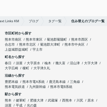
Links KM
ブログ
タグ一覧
住み替えのブログ一覧
市区町村から探す
熊本市南区
熊本市東区
菊池郡菊陽町
熊本市西区
合志市
熊本市北区
菊池郡大津町
熊本市中央区
上益城郡益城町
宇土市
町名から探す
春日
須屋
大字原水
楡木
幾久富
沼山津
大字大津
大字広崎
榎町
大字津久礼
沿線から探す
豊肥本線
熊本市電A系統
鹿児島本線
三角線
熊本電気鉄道
九州新幹線
熊本市電B系統
駅から探す
熊本
健軍町
肥後大津
武蔵塚
西熊本
川尻
原水
須屋
平成
光の森