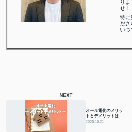
りま
せ！
特に
ださ
いつ
NEXT
オール電化のメリッ
トとデメリットは？
購入前に住宅選びの
2025.10.21
参考ポイントを解説