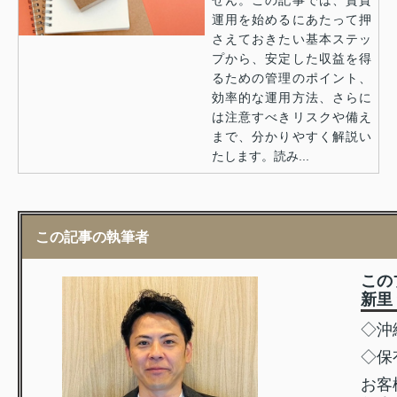
せん。この記事では、賃貸
運用を始めるにあたって押
さえておきたい基本ステッ
プから、安定した収益を得
るための管理のポイント、
効率的な運用方法、さらに
は注意すべきリスクや備え
まで、分かりやすく解説い
たします。読み...
この記事の執筆者
この
新里
◇沖
◇保
お客