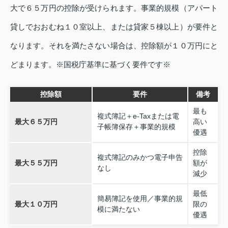
大で６５万円の控除が受けられます。事業的規模（アパート
貸しでおおむね１０室以上、または貸家５棟以上）が要件と
なります。それを満たさない場合は、控除額が１０万円にと
どまります。※国税庁基準に基づく要件です※
控除額
要件
備考
最も
複式簿記＋e‑Taxまたは電
最大６５万円
高い
子帳簿保存＋事業的規模
優遇
控除
複式簿記のみかつ電子申告
最大５５万円
額が
なし
減少
最低
簡易簿記を使用／事業的規
最大１０万円
限の
模に満たない
優遇