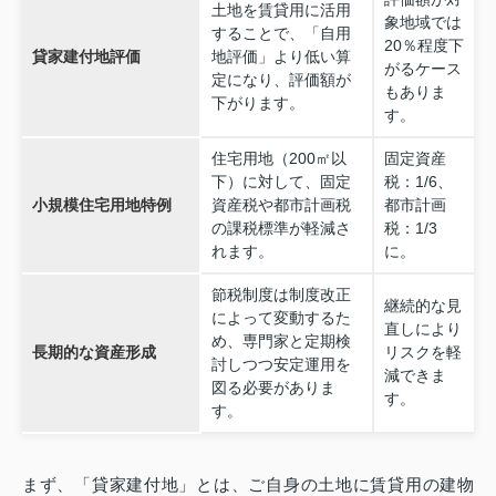
土地を賃貸用に活用
象地域では
することで、「自用
20％程度下
貸家建付地評価
地評価」より低い算
がるケース
定になり、評価額が
もありま
下がります。
す。
住宅用地（200㎡以
固定資産
下）に対して、固定
税：1/6、
小規模住宅用地特例
資産税や都市計画税
都市計画
の課税標準が軽減さ
税：1/3
れます。
に。
節税制度は制度改正
継続的な見
によって変動するた
直しにより
め、専門家と定期検
長期的な資産形成
リスクを軽
討しつつ安定運用を
減できま
図る必要がありま
す。
す。
まず、「貸家建付地」とは、ご自身の土地に賃貸用の建物