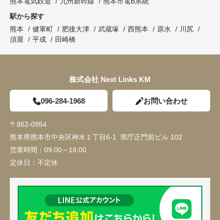
熊本電気鉄道
九州新幹線
熊本市電B系統
駅から探す
熊本
健軍町
肥後大津
武蔵塚
西熊本
原水
川尻
須屋
平成
田崎橋
株式会社 Next Links KM
096-284-1968
お問い合わせ
〒862-0954
熊本県熊本市中央区神水１丁目6-1 県庁正門前ビル 102
営業時間：
09:00～18:00
定休日：
不定休