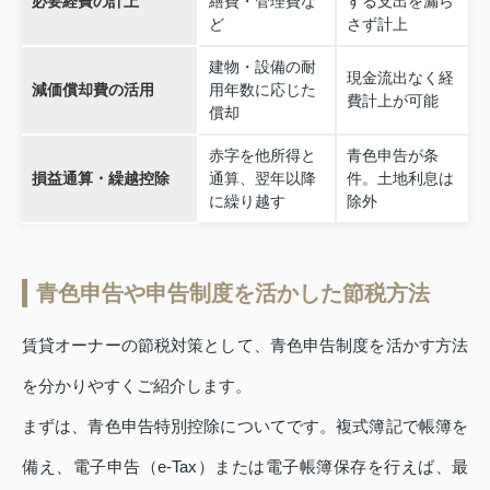
必要経費の計上
繕費・管理費な
する支出を漏ら
ど
さず計上
建物・設備の耐
現金流出なく経
減価償却費の活用
用年数に応じた
費計上が可能
償却
赤字を他所得と
青色申告が条
損益通算・繰越控除
通算、翌年以降
件。土地利息は
に繰り越す
除外
青色申告や申告制度を活かした節税方法
賃貸オーナーの節税対策として、青色申告制度を活かす方法
を分かりやすくご紹介します。
まずは、青色申告特別控除についてです。複式簿記で帳簿を
備え、電子申告（e-Tax）または電子帳簿保存を行えば、最