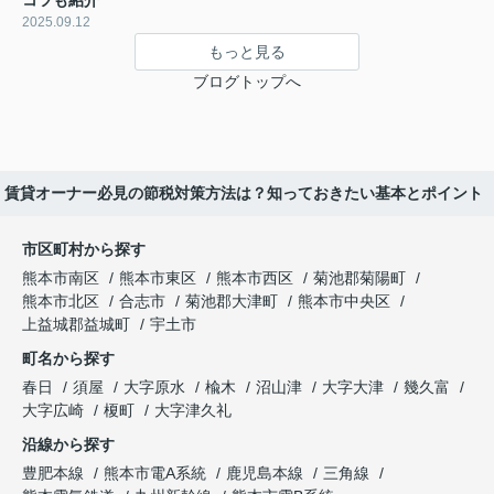
コツも紹介
2025.09.12
もっと見る
ブログトップへ
賃貸オーナー必見の節税対策方法は？知っておきたい基本とポイント
市区町村から探す
熊本市南区
熊本市東区
熊本市西区
菊池郡菊陽町
熊本市北区
合志市
菊池郡大津町
熊本市中央区
上益城郡益城町
宇土市
町名から探す
春日
須屋
大字原水
楡木
沼山津
大字大津
幾久富
大字広崎
榎町
大字津久礼
沿線から探す
豊肥本線
熊本市電A系統
鹿児島本線
三角線