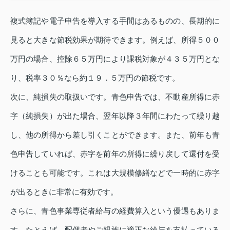
複式簿記や電子申告を導入する手間はあるものの、長期的に
見ると大きな節税効果が期待できます。例えば、所得５００
万円の場合、控除６５万円により課税対象が４３５万円とな
り、税率３０％なら約１９．５万円の節税です。
次に、純損失の取扱いです。青色申告では、不動産所得に赤
字（純損失）が出た場合、翌年以降３年間にわたって繰り越
し、他の所得から差し引くことができます。また、前年も青
色申告していれば、赤字を前年の所得に繰り戻して還付を受
けることも可能です。これは大規模修繕などで一時的に赤字
が出るときに非常に有効です。
さらに、青色事業専従者給与の経費算入という優遇もありま
す。たとえば、配偶者やご親族に適正な給与を支払っている