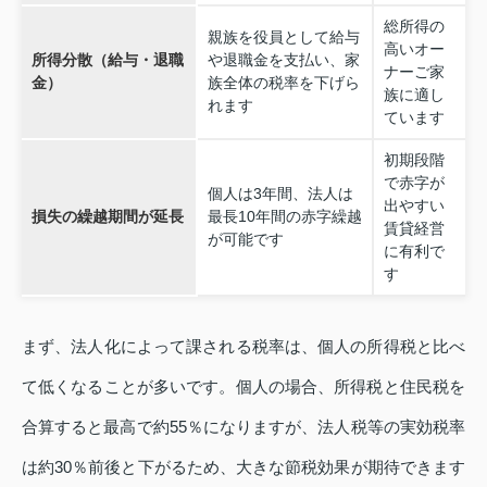
総所得の
親族を役員として給与
高いオー
所得分散（給与・退職
や退職金を支払い、家
ナーご家
金）
族全体の税率を下げら
族に適し
れます
ています
初期段階
で赤字が
個人は3年間、法人は
出やすい
損失の繰越期間が延長
最長10年間の赤字繰越
賃貸経営
が可能です
に有利で
す
まず、法人化によって課される税率は、個人の所得税と比べ
て低くなることが多いです。個人の場合、所得税と住民税を
合算すると最高で約55％になりますが、法人税等の実効税率
は約30％前後と下がるため、大きな節税効果が期待できます