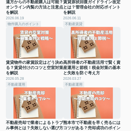
遠方からの不動産購入は可能？
賃貸原状回復ガイドライン改定
オンライン内覧の方法と注意点
とは？管理会社の対応ポイント
を解説
を解説
2026.06.19
2026.06.11
物件購入のポイント
不動産賃貸
賃貸物件の家賃設定はどう決め
高所得者の不動産活用で賢く資
る？賃貸付けのコツと空室対策
産運用と節税！税金対策の基本
を解説
と失敗を防ぐ考え方
2026.05.28
2026.03.27
不動産運用
不動産運用
不動産売却で業者によるトラブ
熊本市で不動産を早く売るには
ル事例とは？失敗しない選び方
コツがある？売却成功のポイン