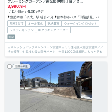
ブルーミングガーデン／南区出仲間3丁目／２号棟
3,990
万円
- / 114.68㎡ / 4LDK /予定
豊肥本線「平成」駅 徒歩23分
熊本都市バス「田迎妙見」バス停下車 徒歩5分
駐車2台可
オール電化
収納豊富
ウォークインクロゼット
システムキッチン
IHクッキングヒーター
新築
☆キャッシュバックキャンペーン実施中☆＼＼住宅購入支援実施中／／
法令遵守でお客様を最大限サポート！全国1,000店舗展開...
もっと見る
新築一戸建