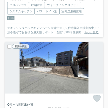
プロパンガス
収納豊富
ウォークインクロゼット
システムキッチン
バス・トイレ別
室内洗濯機置場
新築
☆キャッシュバックキャンペーン実施中☆＼＼住宅購入支援実施中／／
法令遵守でお客様を最大限サポート！全国1,000店舗展開...
もっと見る
新築一戸建
熊本市南区出仲間