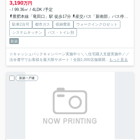
3,190
万円
- / 99.36㎡ / 4LDK /予定
豊肥本線「竜田口」駅 徒歩17分
産交バス「新南部」バス停下車 徒歩1分
駐車2台可
都市ガス
収納豊富
ウォークインクロゼット
システムキッチン
バス・トイレ別
新築
☆キャッシュバックキャンペーン実施中☆＼＼住宅購入支援実施中／／
法令遵守でお客様を最大限サポート！全国1,000店舗展開...
もっと見る
新築一戸建