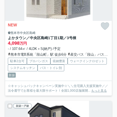
NEW
熊本市中央区島崎
よかタウン／中央区島崎1丁目1期／3号棟
4,098
万円
- / 107.64㎡ / 4LDK＋S(納戸) /予定
熊本市電B系統「段山町」駅 徒歩6分
産交バス「段山」バス停下車 徒歩7分
駐車2台可
プロパンガス
収納豊富
ウォークインクロゼット
システムキッチン
バス・トイレ別
新築
☆キャッシュバックキャンペーン実施中☆＼＼住宅購入支援実施中／／
法令遵守でお客様を最大限サポート！全国1,000店舗展開...
もっと見る
新築一戸建