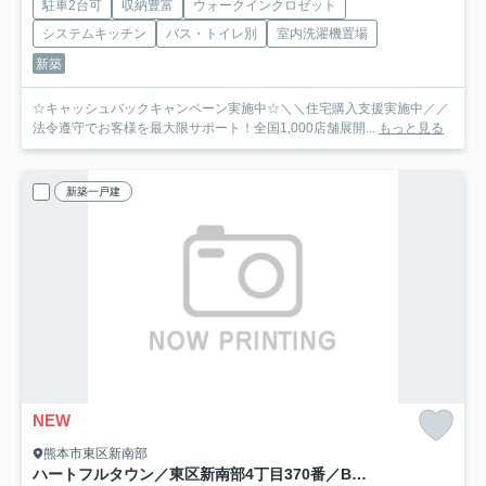
駐車2台可
収納豊富
ウォークインクロゼット
システムキッチン
バス・トイレ別
室内洗濯機置場
新築
☆キャッシュバックキャンペーン実施中☆＼＼住宅購入支援実施中／／
法令遵守でお客様を最大限サポート！全国1,000店舗展開...
もっと見る
新築一戸建
NEW
熊本市東区新南部
ハートフルタウン／東区新南部4丁目370番／B号棟