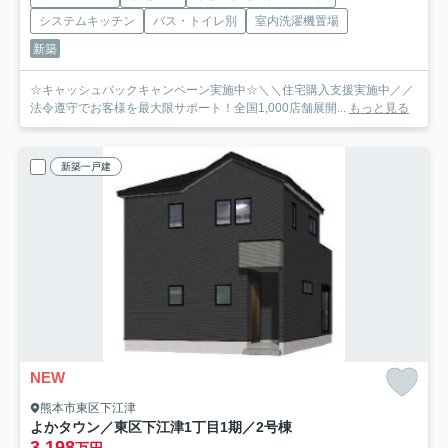
システムキッチン
バス・トイレ別
室内洗濯機置場
新築
☆キャッシュバックキャンペーン実施中☆＼＼住宅購入支援実施中／／
法令遵守でお客様を最大限サポート！全国1,000店舗展開...
もっと見る
新築一戸建
NEW
熊本市東区下江津
よかタウン／東区下江津1丁目1期／2号棟
3,198