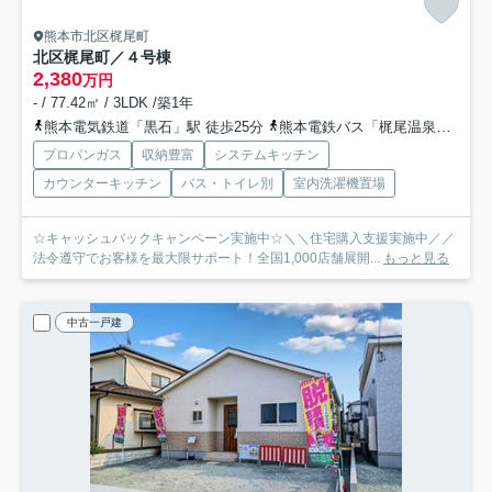
熊本市北区梶尾町
北区梶尾町／４号棟
2,380
万円
- / 77.42㎡ / 3LDK /築1年
熊本電気鉄道「黒石」駅 徒歩25分
熊本電鉄バス「梶尾温泉」バス停下車 徒歩5分
プロパンガス
収納豊富
システムキッチン
カウンターキッチン
バス・トイレ別
室内洗濯機置場
☆キャッシュバックキャンペーン実施中☆＼＼住宅購入支援実施中／／
法令遵守でお客様を最大限サポート！全国1,000店舗展開...
もっと見る
中古一戸建