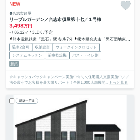
NEW
合志市須屋
リーブルガーデン／合志市須屋第十七／１号棟
3,498
万円
- / 86.12㎡ / 3LDK /予定
熊本電気鉄道「黒石」駅 徒歩7分
熊本県合志市「黒石団地東」バス停下車 徒歩5分
駐車2台可
収納豊富
ウォークインクロゼット
システムキッチン
浴室乾燥機
バス・トイレ別
新築
☆キャッシュバックキャンペーン実施中☆＼＼住宅購入支援実施中／／
法令遵守でお客様を最大限サポート！全国1,000店舗展開...
もっと見る
新築一戸建