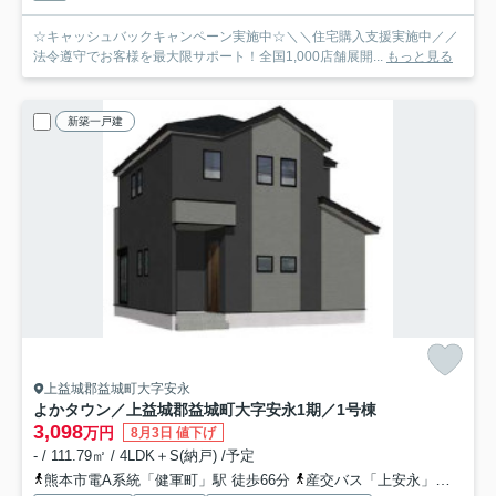
☆キャッシュバックキャンペーン実施中☆＼＼住宅購入支援実施中／／
法令遵守でお客様を最大限サポート！全国1,000店舗展開...
もっと見る
新築一戸建
上益城郡益城町大字安永
よかタウン／上益城郡益城町大字安永1期／1号棟
3,098
万円
8月3日 値下げ
- / 111.79㎡ / 4LDK＋S(納戸) /予定
熊本市電A系統「健軍町」駅 徒歩66分
産交バス「上安永」バス停下車 徒歩3分