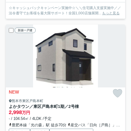
☆キャッシュバックキャンペーン実施中☆＼＼住宅購入支援実施中／／
法令遵守でお客様を最大限サポート！全国1,000店舗展開...
もっと見る
新築一戸建
NEW
熊本市東区戸島本町
よかタウン／東区戸島本町1期／2号棟
2,998
万円
- / 104.54㎡ / 4LDK /予定
豊肥本線「光の森」駅 徒歩70分
産交バス「日向［戸島］」バス停下車 徒歩4分