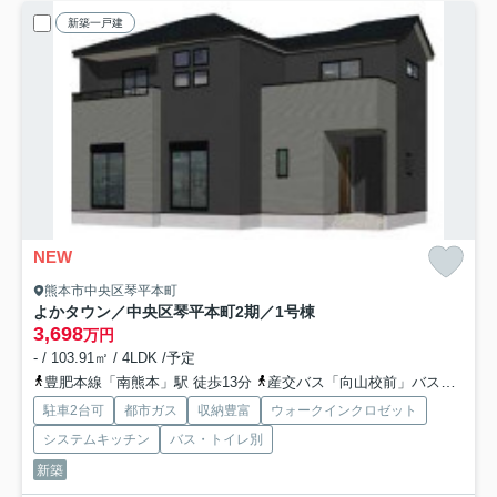
新築一戸建
NEW
熊本市中央区琴平本町
よかタウン／中央区琴平本町2期／1号棟
3,698
万円
- / 103.91㎡ / 4LDK /予定
豊肥本線「南熊本」駅 徒歩13分
産交バス「向山校前」バス停下車 徒歩5分
駐車2台可
都市ガス
収納豊富
ウォークインクロゼット
システムキッチン
バス・トイレ別
新築