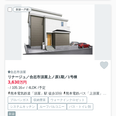
新築一戸建
合志市須屋
リナージュ／合志市須屋上ノ原1期／1号棟
3,630
万円
- / 105.16㎡ / 4LDK /予定
熊本電気鉄道「須屋」駅 徒歩10分
熊本電鉄バス「上須屋」バス停下車 徒歩3分
プロパンガス
収納豊富
ウォークインクロゼット
システムキッチン
ルーフバルコニー
バス・トイレ別
新築