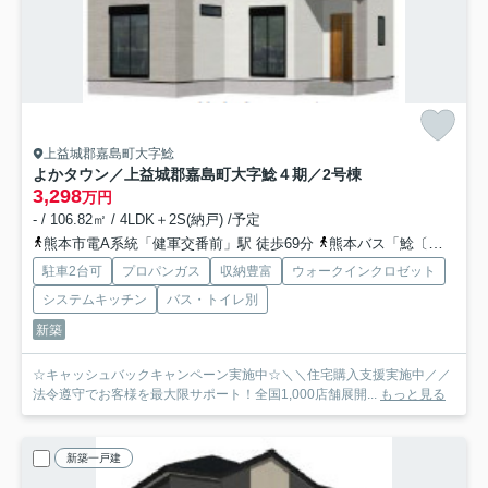
上益城郡嘉島町大字鯰
よかタウン／上益城郡嘉島町大字鯰４期／2号棟
3,298
万円
- / 106.82㎡ / 4LDK＋2S(納戸) /予定
熊本市電A系統「健軍交番前」駅 徒歩69分
熊本バス「鯰〔浜線バイパス〕」バス停下車 徒歩6分
駐車2台可
プロパンガス
収納豊富
ウォークインクロゼット
システムキッチン
バス・トイレ別
新築
☆キャッシュバックキャンペーン実施中☆＼＼住宅購入支援実施中／／
法令遵守でお客様を最大限サポート！全国1,000店舗展開...
もっと見る
新築一戸建