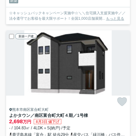
新築
☆キャッシュバックキャンペーン実施中☆＼＼住宅購入支援実施中／／
法令遵守でお客様を最大限サポート！全国1,000店舗展開...
もっと見る
新築一戸建
熊本市南区富合町大町
よかタウン／南区富合町大町４期／1号棟
2,698
万円
8月3日 値下げ
- / 104.83㎡ / 4LDK＋S(納戸) /予定
鹿児島本線「富合」駅 徒歩29分
産交バス「緑川橋」バス停下車 徒歩15分