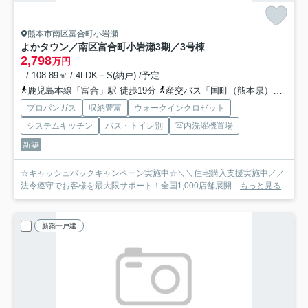
熊本市南区富合町小岩瀬
よかタウン／南区富合町小岩瀬3期／3号棟
2,798
万円
- / 108.89㎡ / 4LDK＋S(納戸) /予定
鹿児島本線「富合」駅 徒歩19分
産交バス「国町（熊本県）」バス停下車 徒歩10分
プロパンガス
収納豊富
ウォークインクロゼット
システムキッチン
バス・トイレ別
室内洗濯機置場
新築
☆キャッシュバックキャンペーン実施中☆＼＼住宅購入支援実施中／／
法令遵守でお客様を最大限サポート！全国1,000店舗展開...
もっと見る
新築一戸建