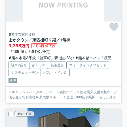
熊本市東区榎町
よかタウン／東区榎町２期／1号棟
3,398
万円
8月3日 値下げ
- / 105.16㎡ / 4LDK /予定
熊本市電A系統「健軍町」駅 徒歩36分
熊本都市バス「榎団地西口」バス停下車 徒歩7分
駐車2台可
都市ガス
収納豊富
ウォークインクロゼット
システムキッチン
バス・トイレ別
新築
☆キャッシュバックキャンペーン実施中☆＼＼住宅購入支援実施中／／
法令遵守でお客様を最大限サポート！全国1,000店舗展開...
もっと見る
新築一戸建