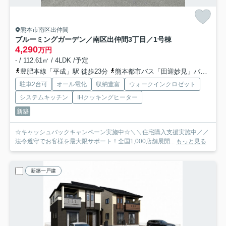
熊本市南区出仲間
ブルーミングガーデン／南区出仲間3丁目／1号棟
4,290
万円
- / 112.61㎡ / 4LDK /予定
豊肥本線「平成」駅 徒歩23分
熊本都市バス「田迎妙見」バス停下車 徒歩5分
駐車2台可
オール電化
収納豊富
ウォークインクロゼット
システムキッチン
IHクッキングヒーター
新築
☆キャッシュバックキャンペーン実施中☆＼＼住宅購入支援実施中／／
法令遵守でお客様を最大限サポート！全国1,000店舗展開...
もっと見る
新築一戸建