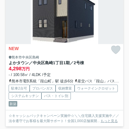
NEW
熊本市中央区島崎
よかタウン／中央区島崎1丁目1期／2号棟
4,298
万円
- / 100.58㎡ / 4LDK /予定
熊本市電B系統「段山町」駅 徒歩6分
産交バス「段山」バス停下車 徒歩7分
駐車2台可
プロパンガス
収納豊富
ウォークインクロゼット
システムキッチン
バス・トイレ別
新築
☆キャッシュバックキャンペーン実施中☆＼＼住宅購入支援実施中／／
法令遵守でお客様を最大限サポート！全国1,000店舗展開...
もっと見る