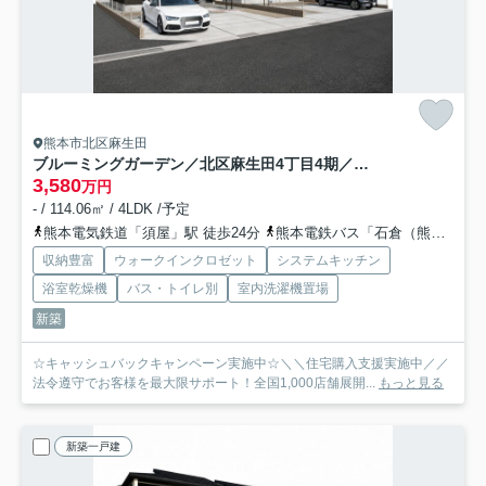
熊本市北区麻生田
ブルーミングガーデン／北区麻生田4丁目4期／2号棟
3,580
万円
- / 114.06㎡ / 4LDK /予定
熊本電気鉄道「須屋」駅 徒歩24分
熊本電鉄バス「石倉（熊本県）」バス停下車 徒歩6分
収納豊富
ウォークインクロゼット
システムキッチン
浴室乾燥機
バス・トイレ別
室内洗濯機置場
新築
☆キャッシュバックキャンペーン実施中☆＼＼住宅購入支援実施中／／
法令遵守でお客様を最大限サポート！全国1,000店舗展開...
もっと見る
新築一戸建