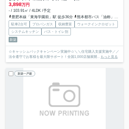
3,898
万円
- / 103.91㎡ / 4LDK /予定
豊肥本線「東海学園前」駅 徒歩36分
熊本都市バス「油称」バス停下車 徒歩1分
駐車2台可
プロパンガス
収納豊富
ウォークインクロゼット
システムキッチン
バス・トイレ別
新築
☆キャッシュバックキャンペーン実施中☆＼＼住宅購入支援実施中／／
法令遵守でお客様を最大限サポート！全国1,000店舗展開...
もっと見る
新築一戸建