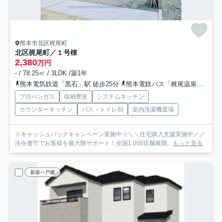
熊本市北区梶尾町
北区梶尾町／１号棟
2,380
万円
- / 78.25㎡ / 3LDK /築1年
熊本電気鉄道「黒石」駅 徒歩25分
熊本電鉄バス「梶尾温泉」バス停下車 徒歩5分
プロパンガス
収納豊富
システムキッチン
カウンターキッチン
バス・トイレ別
室内洗濯機置場
☆キャッシュバックキャンペーン実施中☆＼＼住宅購入支援実施中／／
法令遵守でお客様を最大限サポート！全国1,000店舗展開...
もっと見る
新築一戸建