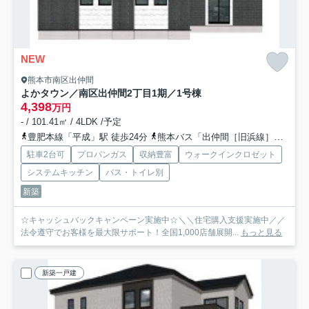
NEW
熊本市南区出仲間
よかタウン／南区出仲間2丁目1期／1号棟
4,398
万円
- / 101.41㎡ / 4LDK /予定
豊肥本線「平成」駅 徒歩24分
熊本バス「出仲間［旧浜線］」バス停下車 徒歩1分
駐車2台可
プロパンガス
収納豊富
ウォークインクロゼット
システムキッチン
バス・トイレ別
新築
☆キャッシュバックキャンペーン実施中☆＼＼住宅購入支援実施中／／
法令遵守でお客様を最大限サポート！全国1,000店舗展開...
もっと見る
新築一戸建