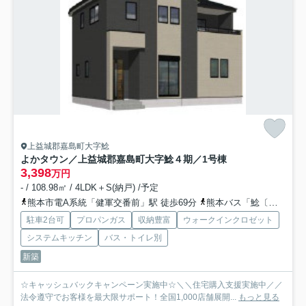
上益城郡嘉島町大字鯰
よかタウン／上益城郡嘉島町大字鯰４期／1号棟
3,398
万円
- / 108.98㎡ / 4LDK＋S(納戸) /予定
熊本市電A系統「健軍交番前」駅 徒歩69分
熊本バス「鯰〔浜線バイパス〕」バス停下車 徒歩6分
駐車2台可
プロパンガス
収納豊富
ウォークインクロゼット
システムキッチン
バス・トイレ別
新築
☆キャッシュバックキャンペーン実施中☆＼＼住宅購入支援実施中／／
法令遵守でお客様を最大限サポート！全国1,000店舗展開...
もっと見る