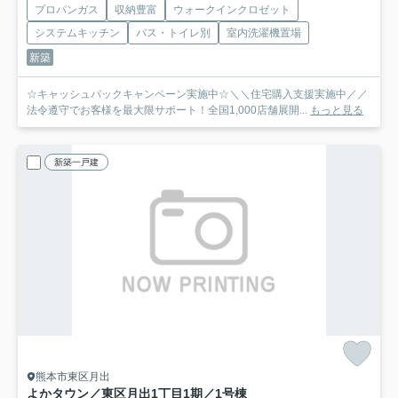
プロパンガス
収納豊富
ウォークインクロゼット
システムキッチン
バス・トイレ別
室内洗濯機置場
新築
☆キャッシュバックキャンペーン実施中☆＼＼住宅購入支援実施中／／
法令遵守でお客様を最大限サポート！全国1,000店舗展開...
もっと見る
新築一戸建
熊本市東区月出
よかタウン／東区月出1丁目1期／1号棟