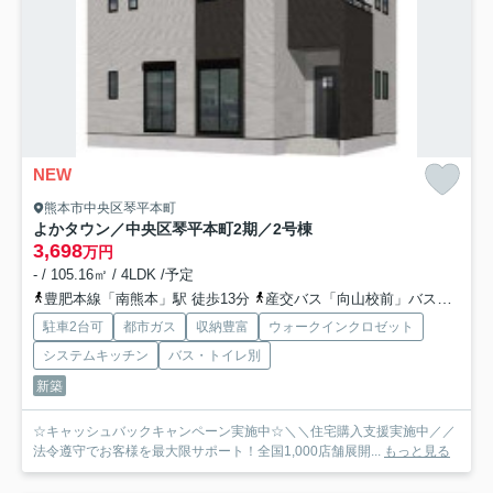
NEW
熊本市中央区琴平本町
よかタウン／中央区琴平本町2期／2号棟
3,698
万円
- / 105.16㎡ / 4LDK /予定
豊肥本線「南熊本」駅 徒歩13分
産交バス「向山校前」バス停下車 徒歩5分
駐車2台可
都市ガス
収納豊富
ウォークインクロゼット
システムキッチン
バス・トイレ別
新築
☆キャッシュバックキャンペーン実施中☆＼＼住宅購入支援実施中／／
法令遵守でお客様を最大限サポート！全国1,000店舗展開...
もっと見る