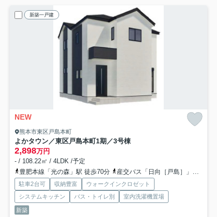
新築一戸建
NEW
熊本市東区戸島本町
よかタウン／東区戸島本町1期／3号棟
2,898
万円
- / 108.22㎡ / 4LDK /予定
豊肥本線「光の森」駅 徒歩70分
産交バス「日向［戸島］」バス停下車 徒歩4分
駐車2台可
収納豊富
ウォークインクロゼット
システムキッチン
バス・トイレ別
室内洗濯機置場
新築