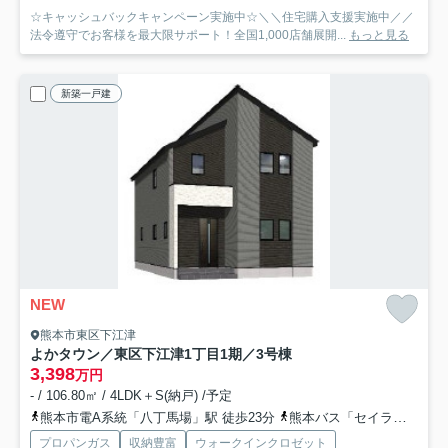
☆キャッシュバックキャンペーン実施中☆＼＼住宅購入支援実施中／／
法令遵守でお客様を最大限サポート！全国1,000店舗展開...
もっと見る
新築一戸建
NEW
熊本市東区下江津
よかタウン／東区下江津1丁目1期／3号棟
3,398
万円
- / 106.80㎡ / 4LDK＋S(納戸) /予定
熊本市電A系統「八丁馬場」駅 徒歩23分
熊本バス「セイラタウン北」バス停下車 徒歩4分
プロパンガス
収納豊富
ウォークインクロゼット