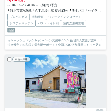
万円
- / 107.65㎡ / 4LDK＋S(納戸) /予定
熊本市電A系統「八丁馬場」駅 徒歩23分
熊本バス「セイラタウン北」バス停下車 徒歩4分
プロパンガス
収納豊富
ウォークインクロゼット
システムキッチン
バス・トイレ別
室内洗濯機置場
新築
☆キャッシュバックキャンペーン実施中☆＼＼住宅購入支援実施中／／
法令遵守でお客様を最大限サポート！全国1,000店舗展開...
もっと見る
中古一戸建