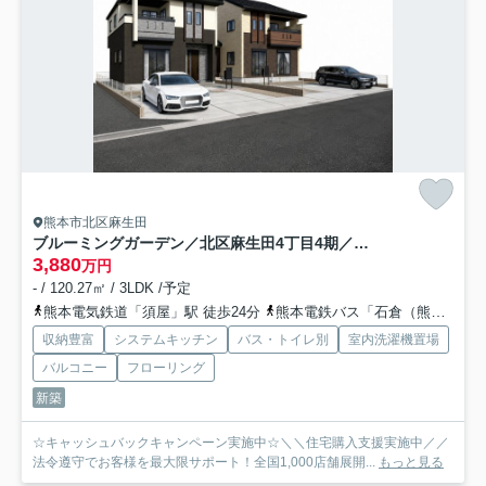
熊本市北区麻生田
ブルーミングガーデン／北区麻生田4丁目4期／1号棟
3,880
万円
- / 120.27㎡ / 3LDK /予定
熊本電気鉄道「須屋」駅 徒歩24分
熊本電鉄バス「石倉（熊本県）」バス停下車 徒歩6分
収納豊富
システムキッチン
バス・トイレ別
室内洗濯機置場
バルコニー
フローリング
新築
☆キャッシュバックキャンペーン実施中☆＼＼住宅購入支援実施中／／
法令遵守でお客様を最大限サポート！全国1,000店舗展開...
もっと見る