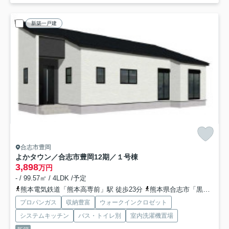
新築一戸建
合志市豊岡
よかタウン／合志市豊岡12期／１号棟
3,898
万円
- / 99.57㎡ / 4LDK /予定
熊本電気鉄道「熊本高専前」駅 徒歩23分
熊本県合志市「黒石原」バス停下車 徒歩2分
プロパンガス
収納豊富
ウォークインクロゼット
システムキッチン
バス・トイレ別
室内洗濯機置場