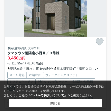
菊池郡菊陽町大字辛川
タマタウン菊陽南小西Ⅱ／３号棟
3,450
万円
- / 110.95㎡ / 4LDK /新築
豊肥本線「原水」駅 徒歩54分
熊本県菊陽町「道明入口」バス停下車 徒歩6分
オール電化
収納豊富
ウォークインクロゼット
システムキッチン
IHクッキングヒーター
食器洗い乾燥機
当サイトでは、お客様の当サイト利用状況把握、サービス向上検討を目的と
新築
して、クッキー（Cookie）を使用しています。
詳しくは、当社の
「Cookieの取扱いについて」
をご確認ください。
☆キャッシュバックキャンペーン実施中☆＼＼住宅購入支援実施中／／
閉じる
法令遵守でお客様を最大限サポート！全国1,000店舗展開...
もっと見る