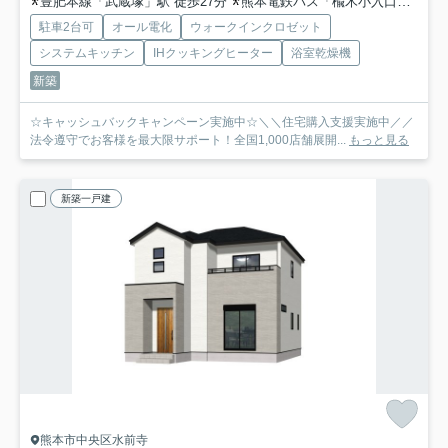
豊肥本線「武蔵塚」駅 徒歩27分
熊本電鉄バス「楡木小入口」バス停下車 徒歩4分
駐車2台可
オール電化
ウォークインクロゼット
システムキッチン
IHクッキングヒーター
浴室乾燥機
新築
☆キャッシュバックキャンペーン実施中☆＼＼住宅購入支援実施中／／
法令遵守でお客様を最大限サポート！全国1,000店舗展開...
もっと見る
新築一戸建
熊本市中央区水前寺