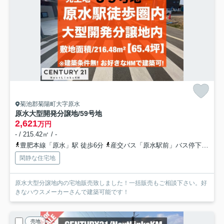
菊池郡菊陽町大字原水
原水大型開発分譲地/59号地
2,621
万円
- / 215.42㎡ / -
豊肥本線「原水」駅 徒歩6分
産交バス「原水駅前」バス停下車 徒歩5分
閑静な住宅地
原水大型分譲地内の宅地販売致しました！一括販売もご相談下さい。好
きなハウスメーカーさんで建築可能です！
売地