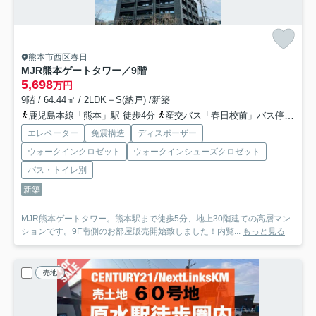
熊本市西区春日
MJR熊本ゲートタワー／9階
5,698
万円
9階 / 64.44㎡ / 2LDK＋S(納戸) /新築
鹿児島本線「熊本」駅 徒歩4分
産交バス「春日校前」バス停下車 徒歩4分
エレベーター
免震構造
ディスポーザー
ウォークインクロゼット
ウォークインシューズクロゼット
バス・トイレ別
新築
MJR熊本ゲートタワー。熊本駅まで徒歩5分、地上30階建ての高層マン
ションです。9F南側のお部屋販売開始致しました！内覧...
もっと見る
売地