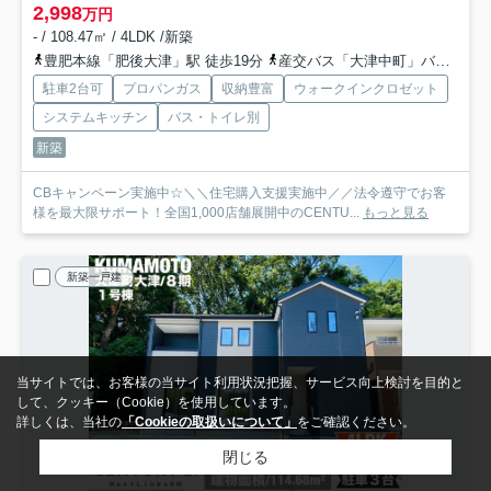
2,998
万円
- / 108.47㎡ / 4LDK /新築
豊肥本線「肥後大津」駅 徒歩19分
産交バス「大津中町」バス停下車 徒歩5分
駐車2台可
プロパンガス
収納豊富
ウォークインクロゼット
システムキッチン
バス・トイレ別
新築
CBキャンペーン実施中☆＼＼住宅購入支援実施中／／法令遵守でお客
様を最大限サポート！全国1,000店舗展開中のCENTU...
もっと見る
新築一戸建
当サイトでは、お客様の当サイト利用状況把握、サービス向上検討を目的と
して、クッキー（Cookie）を使用しています。
詳しくは、当社の
「Cookieの取扱いについて」
をご確認ください。
閉じる