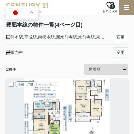
0
お気に入り
JA
豊肥本線の物件一覧(4ページ目)
熊本駅,平成駅,南熊本駅,新水前寺駅,水前寺駅,東海学園前駅,竜田口駅,武蔵塚駅,光の森駅,三里木駅,原水駅,肥後大津駅,瀬田駅,立野駅,赤水駅,市ノ川駅,内牧駅,阿蘇駅,いこいの村駅,宮地駅,波野駅,滝水駅,豊後荻駅,玉来駅,豊後竹田駅,朝地駅,緒方駅,豊後清川駅,三重町駅,菅尾駅,犬飼駅,竹中駅,中判田駅,大分大学前駅,敷戸駅,滝尾駅,大分駅
変更
販売中
変更
138
件
新築一戸建