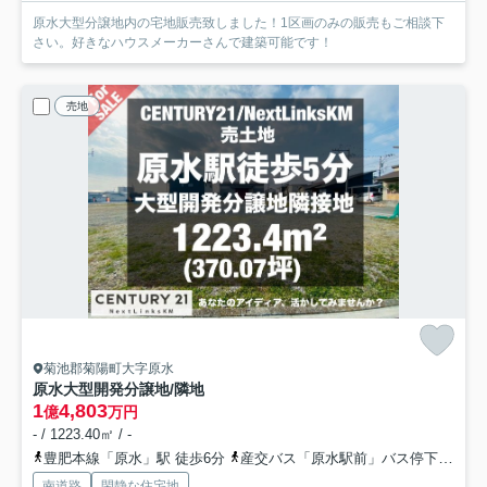
原水大型分譲地内の宅地販売致しました！1区画のみの販売もご相談下
さい。好きなハウスメーカーさんで建築可能です！
売地
菊池郡菊陽町大字原水
原水大型開発分譲地/隣地
1
4,803
億
万円
- / 1223.40㎡ / -
豊肥本線「原水」駅 徒歩6分
産交バス「原水駅前」バス停下車 徒歩5分
南道路
閑静な住宅地