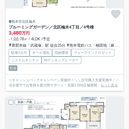
熊本市北区楡木
ブルーミングガーデン／北区楡木4丁目／4号棟
3,480
万円
- / 111.78㎡ / 4LDK /予定
豊肥本線「武蔵塚」駅 徒歩25分
熊本電鉄バス「楠団地〔麻生田小経由〕」バス停下車 徒歩9分
駐車2台可
オール電化
収納豊富
ウォークインクロゼット
システムキッチン
IHクッキングヒーター
新築
☆キャッシュバックキャンペーン実施中☆＼＼住宅購入支援実施中／／
法令遵守でお客様を最大限サポート！全国1,000店舗展開...
もっと見る
新築一戸建