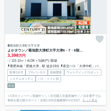
菊池郡大津町大字大津
よかタウン／菊池郡大津町大字大津6・7・8期／3号棟
3,398
万円
- / 115.10㎡ / 4LDK＋S(納戸) /新築
豊肥本線「肥後大津」駅 徒歩19分
産交バス「大津中町」バス停下車 徒歩5分
駐車2台可
プロパンガス
収納豊富
ウォークインクロゼット
システムキッチン
バス・トイレ別
新築
☆CBキャンペーン実施中☆＼＼住宅購入支援実施中／／法令遵守でお
客様を最大限サポート！全国1,000店舗展開中のCENT...
もっと見る