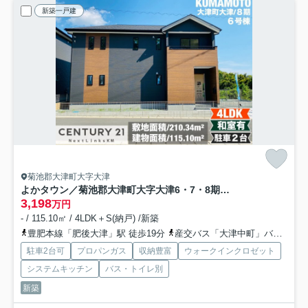
新築一戸建
菊池郡大津町大字大津
よかタウン／菊池郡大津町大字大津6・7・8期／6号棟
3,198
万円
- / 115.10㎡ / 4LDK＋S(納戸) /新築
豊肥本線「肥後大津」駅 徒歩19分
産交バス「大津中町」バス停下車 徒歩5分
駐車2台可
プロパンガス
収納豊富
ウォークインクロゼット
システムキッチン
バス・トイレ別
新築