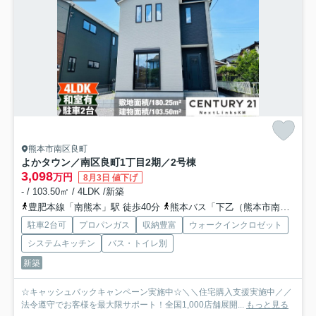
熊本市南区良町
よかタウン／南区良町1丁目2期／2号棟
3,098
万円
8月3日 値下げ
- / 103.50㎡ / 4LDK /新築
豊肥本線「南熊本」駅 徒歩40分
熊本バス「下乙（熊本市南区）」バス停下車 徒歩3分
駐車2台可
プロパンガス
収納豊富
ウォークインクロゼット
システムキッチン
バス・トイレ別
新築
☆キャッシュバックキャンペーン実施中☆＼＼住宅購入支援実施中／／
法令遵守でお客様を最大限サポート！全国1,000店舗展開...
もっと見る