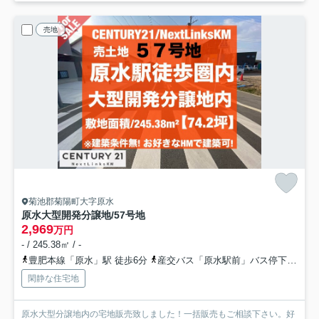
売地
菊池郡菊陽町大字原水
原水大型開発分譲地/57号地
2,969
万円
- / 245.38㎡ / -
豊肥本線「原水」駅 徒歩6分
産交バス「原水駅前」バス停下車 徒歩5分
閑静な住宅地
原水大型分譲地内の宅地販売致しました！一括販売もご相談下さい。好