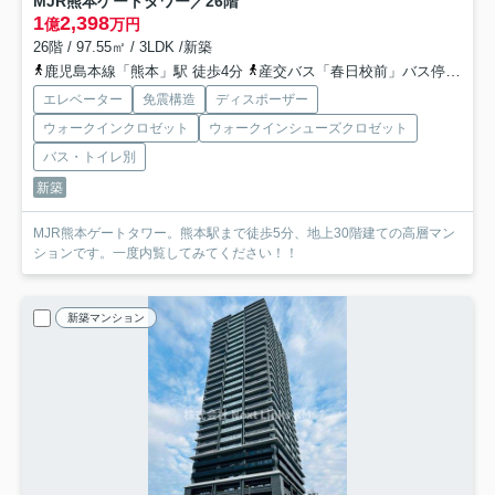
MJR熊本ゲートタワー／26階
1
2,398
億
万円
26階 / 97.55㎡ / 3LDK /新築
鹿児島本線「熊本」駅 徒歩4分
産交バス「春日校前」バス停下車 徒歩4分
エレベーター
免震構造
ディスポーザー
ウォークインクロゼット
ウォークインシューズクロゼット
バス・トイレ別
新築
MJR熊本ゲートタワー。熊本駅まで徒歩5分、地上30階建ての高層マン
ションです。一度内覧してみてください！！
新築マンション