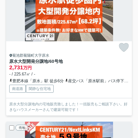
菊池郡菊陽町大字原水
原水大型開発分譲地/60号地
2,731
万円
- / 225.67㎡ / -
豊肥本線「原水」駅 徒歩6分
産交バス「原水駅前」バス停下車 徒歩5分
南道路
閑静な住宅地
原水大型分譲地内の宅地販売致しました！一括販売もご相談下さい。好
きなハウスメーカーさんで建築可能です！
売地