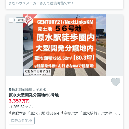
きなハウスメーカーさんで建築可能です！
売地
菊池郡菊陽町大字原水
原水大型開発分譲地/56号地
3,357
万円
- / 265.52㎡ / -
豊肥本線「原水」駅 徒歩6分
産交バス「原水駅前」バス停下車 徒歩5分
閑静な住宅地