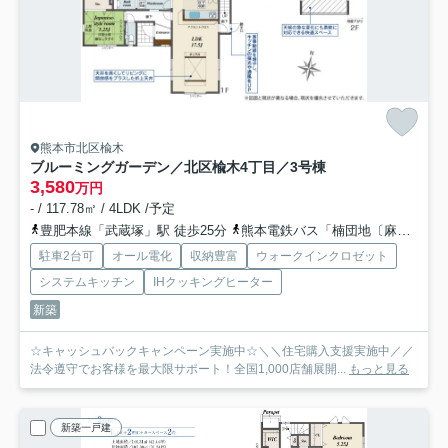
熊本市北区楡木
ブルーミングガーデン／北区楡木4丁目／3号棟
3,580
万円
- / 117.78㎡ / 4LDK /予定
豊肥本線「武蔵塚」駅 徒歩25分
熊本電鉄バス「楠団地〔麻生田小経由〕」バス停下車 徒歩9分
駐車2台可
オール電化
収納豊富
ウォークインクロゼット
システムキッチン
IHクッキングヒーター
新築
☆キャッシュバックキャンペーン実施中☆＼＼住宅購入支援実施中／／
法令遵守でお客様を最大限サポート！全国1,000店舗展開...
もっと見る
新築一戸建