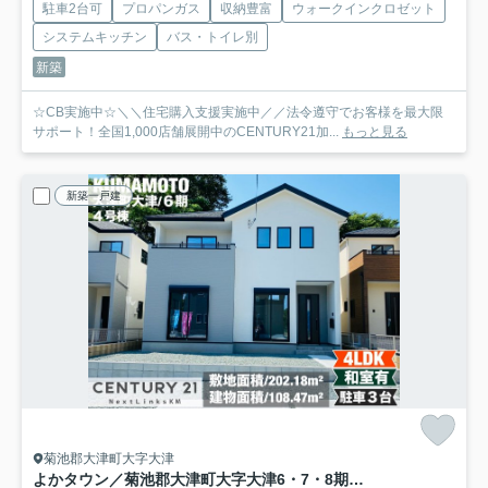
駐車2台可
プロパンガス
収納豊富
ウォークインクロゼット
システムキッチン
バス・トイレ別
新築
☆CB実施中☆＼＼住宅購入支援実施中／／法令遵守でお客様を最大限
サポート！全国1,000店舗展開中のCENTURY21加...
もっと見る
新築一戸建
菊池郡大津町大字大津
よかタウン／菊池郡大津町大字大津6・7・8期／4号棟