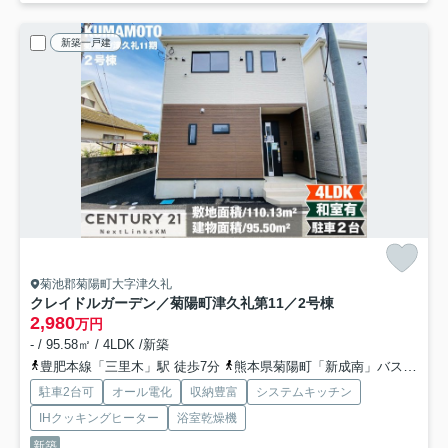
新築一戸建
菊池郡菊陽町大字津久礼
クレイドルガーデン／菊陽町津久礼第11／2号棟
2,980
万円
- / 95.58㎡ / 4LDK /新築
豊肥本線「三里木」駅 徒歩7分
熊本県菊陽町「新成南」バス停下車 徒歩5分
駐車2台可
オール電化
収納豊富
システムキッチン
IHクッキングヒーター
浴室乾燥機
新築