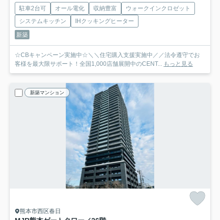
駐車2台可
オール電化
収納豊富
ウォークインクロゼット
システムキッチン
IHクッキングヒーター
新築
☆CBキャンペーン実施中☆＼＼住宅購入支援実施中／／法令遵守でお
客様を最大限サポート！全国1,000店舗展開中のCENT...
もっと見る
新築マンション
熊本市西区春日