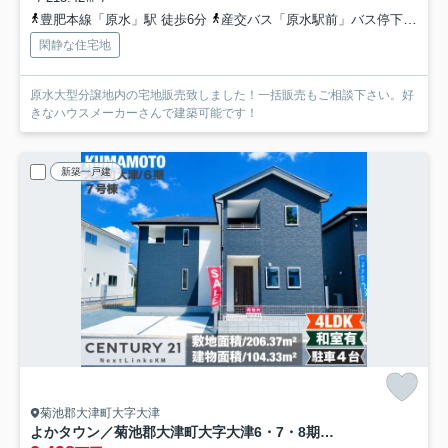
豊肥本線「原水」駅 徒歩6分
産交バス「原水駅前」バス停下車 徒歩5分
閑静な住宅地
原水大型分譲地内の宅地販売致しました！一括販売もご相談下さい。好
きなハウスメーカーさんで建築可能です！
新築一戸建
菊池郡大津町大字大津
よかタウン／菊池郡大津町大字大津6・7・8期／7号棟