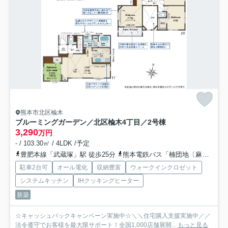
熊本市北区楡木
ブルーミングガーデン／北区楡木4丁目／2号棟
3,290
万円
- / 103.30㎡ / 4LDK /予定
豊肥本線「武蔵塚」駅 徒歩25分
熊本電鉄バス「楠団地〔麻生田小経由〕」バス停下車 徒歩9分
駐車2台可
オール電化
収納豊富
ウォークインクロゼット
システムキッチン
IHクッキングヒーター
新築
☆キャッシュバックキャンペーン実施中☆＼＼住宅購入支援実施中／／
法令遵守でお客様を最大限サポート！全国1,000店舗展開...
もっと見る