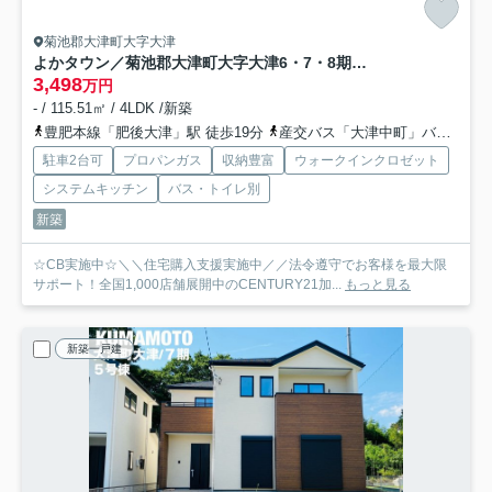
菊池郡大津町大字大津
よかタウン／菊池郡大津町大字大津6・7・8期／2号棟
3,498
万円
- / 115.51㎡ / 4LDK /新築
豊肥本線「肥後大津」駅 徒歩19分
産交バス「大津中町」バス停下車 徒歩5分
駐車2台可
プロパンガス
収納豊富
ウォークインクロゼット
システムキッチン
バス・トイレ別
新築
☆CB実施中☆＼＼住宅購入支援実施中／／法令遵守でお客様を最大限
サポート！全国1,000店舗展開中のCENTURY21加...
もっと見る
新築一戸建