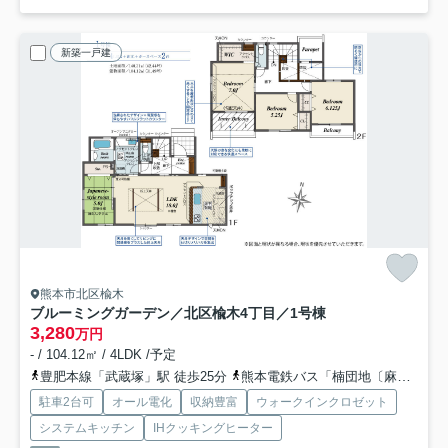
新築一戸建
熊本市北区楡木
ブルーミングガーデン／北区楡木4丁目／1号棟
3,280
万円
- / 104.12㎡ / 4LDK /予定
豊肥本線「武蔵塚」駅 徒歩25分
熊本電鉄バス「楠団地〔麻生田小経由〕」バス停下車 徒歩9分
駐車2台可
オール電化
収納豊富
ウォークインクロゼット
システムキッチン
IHクッキングヒーター