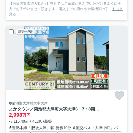
【当日内覧希望大歓迎♪】当社ではご家族が喜んでいただけるように全
力でお手伝いさせて頂きます！購入までの流れや金融機関の手...
もっと
見る
新築一戸建
菊池郡大津町大字大津
よかタウン／菊池郡大津町大字大津6・7・8期／8号棟
2,998
万円
- / 115.48㎡ / 4LDK /新築
豊肥本線「肥後大津」駅 徒歩19分
産交バス「大津中町」バス停下車 徒歩5分