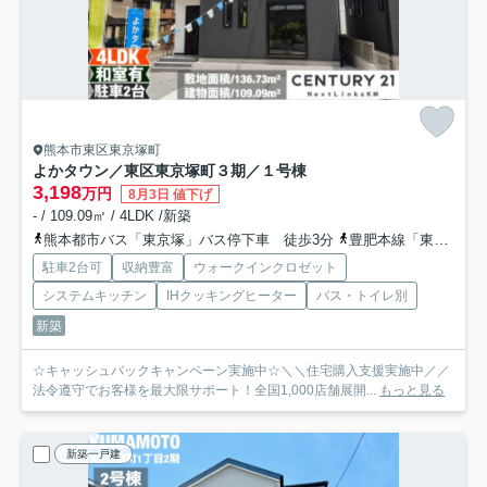
熊本市東区東京塚町
よかタウン／東区東京塚町３期／１号棟
3,198
万円
8月3日 値下げ
- / 109.09㎡ / 4LDK /新築
熊本都市バス「東京塚」バス停下車 徒歩3分
豊肥本線「東海学園前」駅 徒歩33分
駐車2台可
収納豊富
ウォークインクロゼット
システムキッチン
IHクッキングヒーター
バス・トイレ別
新築
☆キャッシュバックキャンペーン実施中☆＼＼住宅購入支援実施中／／
法令遵守でお客様を最大限サポート！全国1,000店舗展開...
もっと見る
新築一戸建