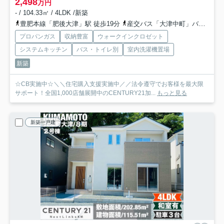
2,498
万円
- / 104.33㎡ / 4LDK /新築
豊肥本線「肥後大津」駅 徒歩19分
産交バス「大津中町」バス停下車 徒歩5分
プロパンガス
収納豊富
ウォークインクロゼット
システムキッチン
バス・トイレ別
室内洗濯機置場
新築
☆CB実施中☆＼＼住宅購入支援実施中／／法令遵守でお客様を最大限
サポート！全国1,000店舗展開中のCENTURY21加...
もっと見る
新築一戸建