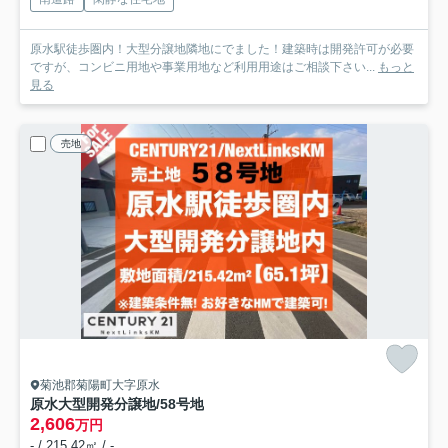
原水駅徒歩圏内！大型分譲地隣地にでました！建築時は開発許可が必要
ですが、コンビニ用地や事業用地など利用用途はご相談下さい...
もっと
見る
売地
菊池郡菊陽町大字原水
原水大型開発分譲地/58号地
2,606
万円
- / 215.42㎡ / -