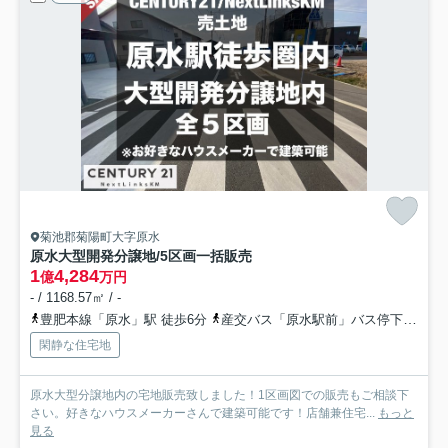
菊池郡菊陽町大字原水
原水大型開発分譲地/5区画一括販売
1
4,284
億
万円
- / 1168.57㎡ / -
豊肥本線「原水」駅 徒歩6分
産交バス「原水駅前」バス停下車 徒歩5分
閑静な住宅地
原水大型分譲地内の宅地販売致しました！1区画図での販売もご相談下
さい。好きなハウスメーカーさんで建築可能です！店舗兼住宅...
もっと
見る