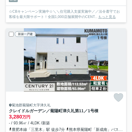
☆CBキャンペーン実施中☆＼＼住宅購入支援実施中／／法令遵守でお
客様を最大限サポート！全国1,000店舗展開中のCENT...
もっと見る
新築一戸建
菊池郡菊陽町大字津久礼
クレイドルガーデン／菊陽町津久礼第11／1号棟
3,280
万円
- / 93.96㎡ / 4LDK /新築
豊肥本線「三里木」駅 徒歩7分
熊本県菊陽町「新成南」バス停下車 徒歩5分