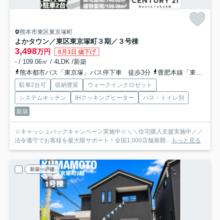
熊本市東区東京塚町
よかタウン／東区東京塚町３期／３号棟
3,498
万円
8月3日 値下げ
- / 109.06㎡ / 4LDK /新築
熊本都市バス「東京塚」バス停下車 徒歩3分
豊肥本線「東海学園前」駅 徒歩33分
駐車2台可
収納豊富
ウォークインクロゼット
システムキッチン
IHクッキングヒーター
バス・トイレ別
新築
☆キャッシュバックキャンペーン実施中☆＼＼住宅購入支援実施中／／
法令遵守でお客様を最大限サポート！全国1,000店舗展開...
もっと見る
新築一戸建