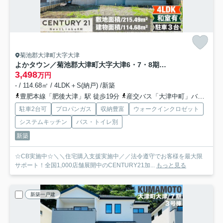
菊池郡大津町大字大津
よかタウン／菊池郡大津町大字大津6・7・8期／5号棟
3,498
万円
- / 114.68㎡ / 4LDK＋S(納戸) /新築
豊肥本線「肥後大津」駅 徒歩19分
産交バス「大津中町」バス停下車 徒歩5分
駐車2台可
プロパンガス
収納豊富
ウォークインクロゼット
システムキッチン
バス・トイレ別
新築
☆CB実施中☆＼＼住宅購入支援実施中／／法令遵守でお客様を最大限
サポート！全国1,000店舗展開中のCENTURY21加...
もっと見る
新築一戸建