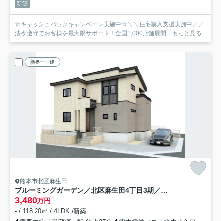
新築
☆キャッシュバックキャンペーン実施中☆＼＼住宅購入支援実施中／／
法令遵守でお客様を最大限サポート！全国1,000店舗展開...
もっと見る
新築一戸建
熊本市北区麻生田
ブルーミングガーデン／北区麻生田4丁目3期／1号棟
3,480
万円
- / 118.20㎡ / 4LDK /新築