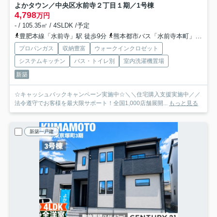
よかタウン／中央区水前寺２丁目１期／1号棟
4,798
万円
- / 105.35㎡ / 4SLDK /予定
豊肥本線「水前寺」駅 徒歩9分
熊本都市バス「水前寺本町」バス停下車 徒歩3分
プロパンガス
収納豊富
ウォークインクロゼット
システムキッチン
バス・トイレ別
室内洗濯機置場
新築
☆キャッシュバックキャンペーン実施中☆＼＼住宅購入支援実施中／／
法令遵守でお客様を最大限サポート！全国1,000店舗展開...
もっと見る
新築一戸建