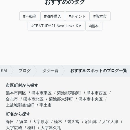
おすすめのタグ
#不動産
#物件購入
#ポイント
#熊本市
#CENTURY21 Next Links KM
#熊本
 KM
ブログ
タグ一覧
おすすめスポットのブログ一覧
市区町村から探す
熊本市南区
熊本市東区
菊池郡菊陽町
熊本市西区
合志市
熊本市北区
菊池郡大津町
熊本市中央区
上益城郡益城町
宇土市
町名から探す
春日
須屋
大字原水
楡木
幾久富
沼山津
大字大津
大字広崎
榎町
大字津久礼