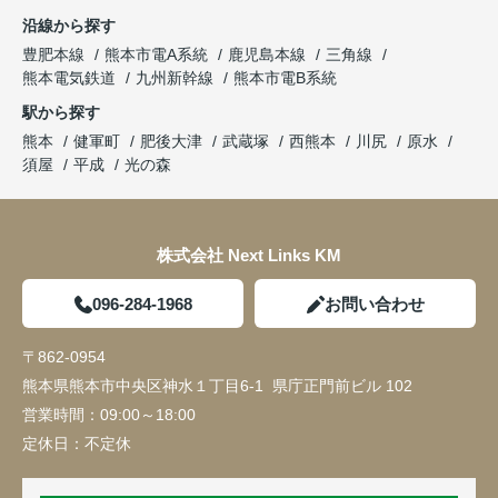
沿線から探す
豊肥本線
熊本市電A系統
鹿児島本線
三角線
熊本電気鉄道
九州新幹線
熊本市電B系統
駅から探す
熊本
健軍町
肥後大津
武蔵塚
西熊本
川尻
原水
須屋
平成
光の森
株式会社 Next Links KM
096-284-1968
お問い合わせ
〒862-0954
熊本県熊本市中央区神水１丁目6-1 県庁正門前ビル 102
営業時間：
09:00～18:00
定休日：
不定休