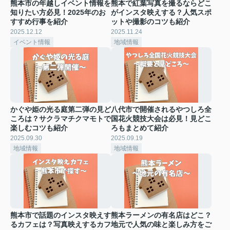
熊本市の年越しイベント情報を
熊本で紅葉写真を撮るならどこ
知りたい方必見！2025年のお
がインスタ映えする？人気スポ
すすめ行事を紹介
ットや撮影のコツも紹介
2025.12.12
2025.11.24
イベント情報
地域情報
かぐや姫の光る庭第二弾の見ど
八代市で開催されるやつしろ全
ころは？サクラマチクマモトで
国花火競技大会は必見！見どこ
楽しむコツも紹介
ろもまとめて紹介
2025.09.30
2025.09.19
地域情報
地域情報
熊本市で話題のインスタ映えす
熊本ラーメンの有名店はどこ？
るカフェは？写真映えするカフ
地元で人気の味と楽しみ方をご