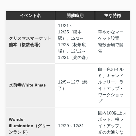
イベント名
開催時期
主な特徴
11/21～
12/25（熊本
華やかなマー
クリスマスマーケット
駅）、12/2～
ケット設置、
熊本（複数会場）
12/25（花畑広
複数会場で開
場）、12/12～
催
12/21（光の森）
白一色のイル
ミ、キャンド
12/5～12/7（終
ルツリー、ラ
水前寺White Xmas
了）
イトアップ・
ワークショッ
プ
園内100以上ス
Wonder
ポット、桜ラ
illumination（グリー
12/29～12/31
イトアップ、
ンランド）
光の大通りな