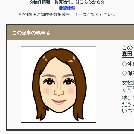
☆物件情報「賃貸物件」はこちらから☆
賃貸物件
その他HPに物件多数掲載中！！一度ご覧ください☆
この記事の執筆者
この
森田 
◇沖
◇保
女性
も可
特に
ださ
いつ