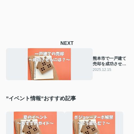
NEXT
熊本市で一戸建て
売却を成功させる
方法は？事例や進
2025.12.15
め方を紹介
”イベント情報”おすすめ記事