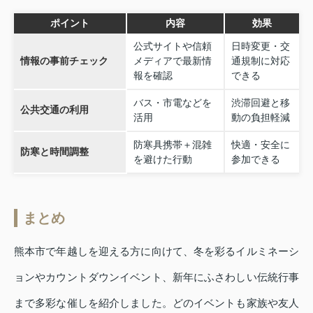
ポイント
内容
効果
公式サイトや信頼
日時変更・交
情報の事前チェック
メディアで最新情
通規制に対応
報を確認
できる
バス・市電などを
渋滞回避と移
公共交通の利用
活用
動の負担軽減
防寒具携帯＋混雑
快適・安全に
防寒と時間調整
を避けた行動
参加できる
まとめ
熊本市で年越しを迎える方に向けて、冬を彩るイルミネーシ
ョンやカウントダウンイベント、新年にふさわしい伝統行事
まで多彩な催しを紹介しました。どのイベントも家族や友人