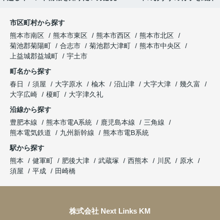
市区町村から探す
熊本市南区
熊本市東区
熊本市西区
熊本市北区
菊池郡菊陽町
合志市
菊池郡大津町
熊本市中央区
上益城郡益城町
宇土市
町名から探す
春日
須屋
大字原水
楡木
沼山津
大字大津
幾久富
大字広崎
榎町
大字津久礼
沿線から探す
豊肥本線
熊本市電A系統
鹿児島本線
三角線
熊本電気鉄道
九州新幹線
熊本市電B系統
駅から探す
熊本
健軍町
肥後大津
武蔵塚
西熊本
川尻
原水
須屋
平成
田崎橋
株式会社 Next Links KM