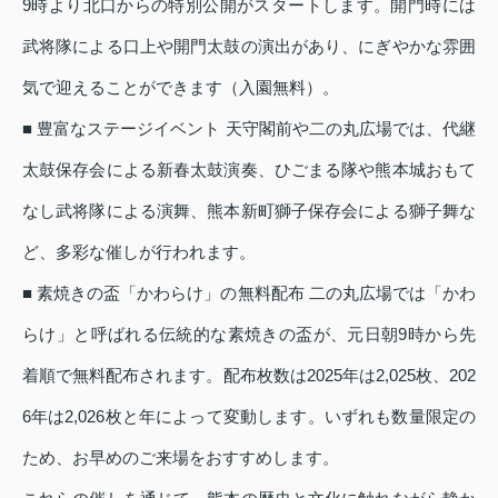
9時より北口からの特別公開がスタートします。開門時には
武将隊による口上や開門太鼓の演出があり、にぎやかな雰囲
気で迎えることができます（入園無料）。
■ 豊富なステージイベント 天守閣前や二の丸広場では、代継
太鼓保存会による新春太鼓演奏、ひごまる隊や熊本城おもて
なし武将隊による演舞、熊本新町獅子保存会による獅子舞な
ど、多彩な催しが行われます。
■ 素焼きの盃「かわらけ」の無料配布 二の丸広場では「かわ
らけ」と呼ばれる伝統的な素焼きの盃が、元日朝9時から先
着順で無料配布されます。配布枚数は2025年は2,025枚、202
6年は2,026枚と年によって変動します。いずれも数量限定の
ため、お早めのご来場をおすすめします。