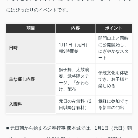
にはぴったりのイベントです。
項目
内容
ポイント
開門口上と同時
1月1日（元日）
に公開開始し、
日時
朝9時開始
にぎやかなスタ
ート
獅子舞、太鼓演
伝統文化を体験
奏、武将隊ステ
主な催し内容
でき、お子様と
ージ、「かわら
楽しめる
け」配布
元日のみ無料（2
気軽に参加でき
入園料
日以降は有料）
る新年の門出
■ 元日朝から始まる迎春行事 熊本城では、1月1日（元日）朝