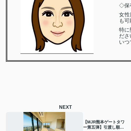
◇保
女性
も可
特に
ださ
いつ
NEXT
【MJR熊本ゲートタワ
ー第五弾】引渡し順次