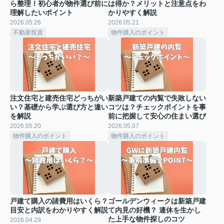
ら整理！初心者が物件選び前に
は得か？メリットと注意点をわ
理解したいポイント
かりやすく解説
2026.05.26
2026.05.21
不動産投資
物件購入のポイント
注文住宅と建売住宅どっちがい
新築戸建ての内覧で失敗しない
い？基礎から学ぶ選び方と違い
コツは？チェックポイントを事
を解説
前に把握して安心の住まい選び
2026.05.20
2026.05.07
物件購入のポイント
物件購入のポイント
戸建て購入の諸費用はいくら？
ゴールデンウィークは新築戸建
目安と内訳をわかりやすく解説
て内見の好機？ 連休を生かし
た上手な物件探しのコツ
2026.04.29