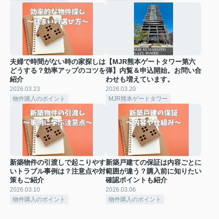
夫婦で時間がない時の家探しは
【MJR熊本ゲートタワー第六
どうする？効率アップのコツを
弾】内覧＆申込開始。お問い合
紹介
わせも増えています。
2026.03.23
2026.03.20
物件購入のポイント
MJR熊本ゲートタワー
新築物件の引渡しで起こりやす
新築戸建ての保証は内容ごとに
いトラブル事例は？注意点や対
範囲が違う？購入前に知りたい
策もご紹介
確認ポイントも紹介
2026.03.10
2026.03.06
物件購入のポイント
物件購入のポイント