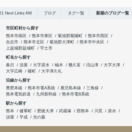
t Links KM
ブログ
タグ一覧
新築のブログ一覧
市区町村から探す
熊本市南区
熊本市東区
菊池郡菊陽町
熊本市西区
合志市
熊本市北区
菊池郡大津町
熊本市中央区
上益城郡益城町
宇土市
町名から探す
春日
須屋
大字原水
楡木
幾久富
沼山津
大字大津
大字広崎
榎町
大字津久礼
沿線から探す
豊肥本線
熊本市電A系統
鹿児島本線
三角線
熊本電気鉄道
九州新幹線
熊本市電B系統
駅から探す
熊本
健軍町
肥後大津
武蔵塚
西熊本
川尻
原水
須屋
平成
光の森