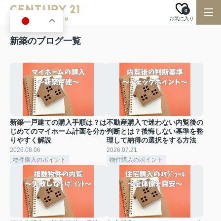
0
お気に入り
JA
新築のブログ一覧
新築一戸建ての購入手順は？は
不動産購入で迷わない内覧後の
じめてのマイホーム計画を分か
判断とは？後悔しない基準を整
りやすく解説
理して納得の選択をする方法
2026.08.06
2026.07.21
物件購入のポイント
物件購入のポイント