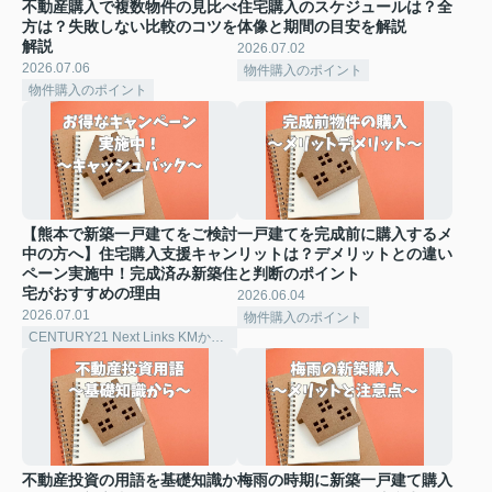
不動産購入で複数物件の見比べ
住宅購入のスケジュールは？全
方は？失敗しない比較のコツを
体像と期間の目安を解説
解説
2026.07.02
2026.07.06
物件購入のポイント
物件購入のポイント
【熊本で新築一戸建てをご検討
一戸建てを完成前に購入するメ
中の方へ】住宅購入支援キャン
リットは？デメリットとの違い
ペーン実施中！完成済み新築住
と判断のポイント
宅がおすすめの理由
2026.06.04
2026.07.01
物件購入のポイント
CENTURY21 Next Links KMからのお知らせ
不動産投資の用語を基礎知識か
梅雨の時期に新築一戸建て購入