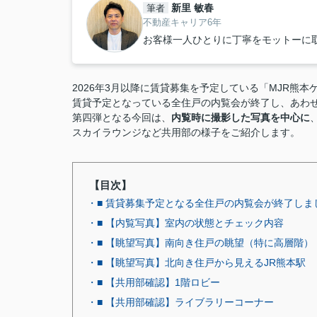
新里 敏春
筆者
不動産キャリア6年
お客様一人ひとりに丁寧をモットーに
2026年3月以降に賃貸募集を予定している「MJR熊本
賃貸予定となっている全住戸の内覧会が終了し、あわ
第四弾となる今回は、
内覧時に撮影した写真を中心に
スカイラウンジなど共用部の様子をご紹介します。
【目次】
・■ 賃貸募集予定となる全住戸の内覧会が終了しま
・■ 【内覧写真】室内の状態とチェック内容
・■ 【眺望写真】南向き住戸の眺望（特に高層階）
・■ 【眺望写真】北向き住戸から見えるJR熊本駅
・■ 【共用部確認】1階ロビー
・■ 【共用部確認】ライブラリーコーナー