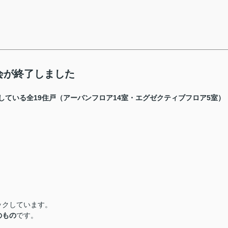
会が終了しました
している全19住戸（アーバンフロア14室・エグゼクティブフロア5室）
ックしています。
のもの
です。