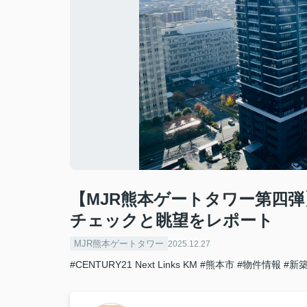
【MJR熊本ゲートタワー第四
チェックと眺望をレポート
MJR熊本ゲートタワー
2025.12.27
#CENTURY21 Next Links KM
#熊本市
#物件情報
#新