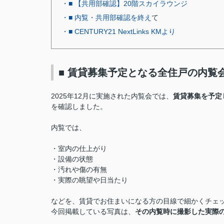
・■ 【共用部確認】20階スカイラウンジ
・■ 内覧・共用部確認を終え
て
・■ CENTURY21 NextLinks KMより
■ 賃貸募集予定となる全住戸の内覧
2025年12月に実施された内覧会では、
賃貸募集を予定
を確認しました。
内覧では、
・室内の仕上がり
・設備の状態
・汚れや傷の有無
・実際の眺望や日当たり
などを、賃貸でお住まいになる方の目線で細かくチェ
今回掲載している写真は、
その内覧時に撮影した実際