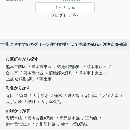
もっと見る
ブログトップへ
て世帯におすすめのグリーン住宅支援とは？申請の流れと注意点を確認
市区町村から探す
熊本市南区
熊本市東区
菊池郡菊陽町
熊本市西区
合志市
熊本市北区
菊池郡大津町
熊本市中央区
上益城郡益城町
宇土市
町名から探す
春日
須屋
大字原水
楡木
幾久富
沼山津
大字大津
大字広崎
榎町
大字津久礼
沿線から探す
豊肥本線
熊本市電A系統
鹿児島本線
三角線
熊本電気鉄道
九州新幹線
熊本市電B系統