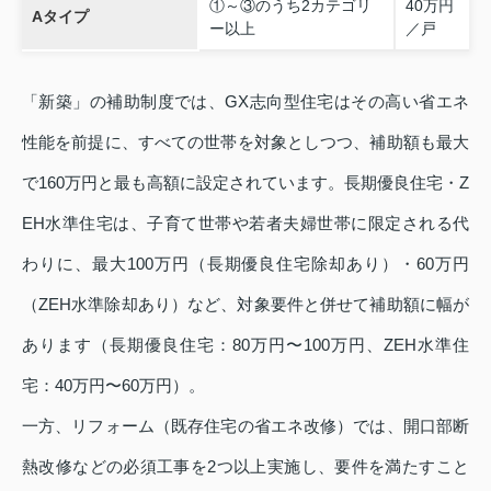
①～③のうち2カテゴリ
40万円
Aタイプ
ー以上
／戸
「新築」の補助制度では、GX志向型住宅はその高い省エネ
性能を前提に、すべての世帯を対象としつつ、補助額も最大
で160万円と最も高額に設定されています。長期優良住宅・Z
EH水準住宅は、子育て世帯や若者夫婦世帯に限定される代
わりに、最大100万円（長期優良住宅除却あり）・60万円
（ZEH水準除却あり）など、対象要件と併せて補助額に幅が
あります（長期優良住宅：80万円〜100万円、ZEH水準住
宅：40万円〜60万円）。
一方、リフォーム（既存住宅の省エネ改修）では、開口部断
熱改修などの必須工事を2つ以上実施し、要件を満たすこと