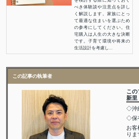
を検討する際に知っておく
べき体験談や注意点を詳し
く解説します。家族にとっ
て最適な住まいを選ぶため
の参考にしてください。住
宅購入は人生の大きな決断
です。子育て環境や将来の
生活設計を考慮し...
この記事の執筆者
この
新里
◇沖
◇保
お客
りま