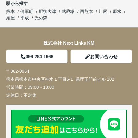
駅から探す
熊本
健軍町
肥後大津
武蔵塚
西熊本
川尻
原水
須屋
平成
光の森
株式会社 Next Links KM
096-284-1968
お問い合わせ
〒862-0954
熊本県熊本市中央区神水１丁目6-1 県庁正門前ビル 102
営業時間：
09:00～18:00
定休日：
不定休