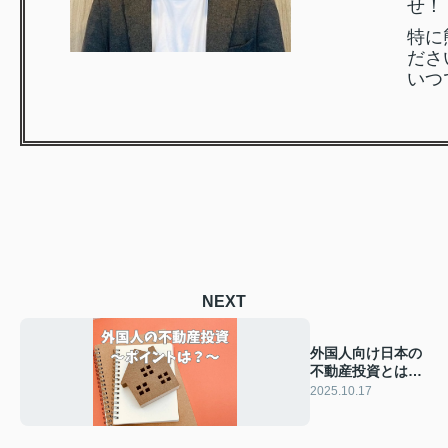
せ！
特に
ださ
いつ
NEXT
外国人向け日本の
不動産投資とは？
住宅購入時の注意
2025.10.17
点もご紹介