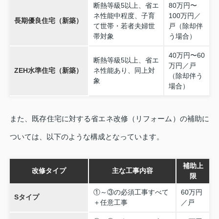
断熱等級5以上、省エ
80万円〜
ネ性能中程度、子育
100万円／
長期優良住宅（新築）
て世帯・若者夫婦世
戸（除却伴
帯対象
う場合）
40万円〜60
断熱等級5以上、省エ
万円／戸
ZEH水準住宅（新築）
ネ性能あり、同上対
（除却伴う
象
場合）
また、既存住宅に対する省エネ改修（リフォーム）の補助に
ついては、以下のような構成となっています。
補助上
改修タイプ
主な工事内容
限
①～③の必須工事すべて
60万円
Sタイプ
＋任意工事
／戸