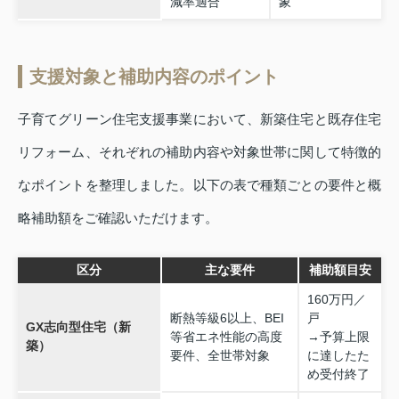
減率適合
象
支援対象と補助内容のポイント
子育てグリーン住宅支援事業において、新築住宅と既存住宅
リフォーム、それぞれの補助内容や対象世帯に関して特徴的
なポイントを整理しました。以下の表で種類ごとの要件と概
略補助額をご確認いただけます。
区分
主な要件
補助額目安
160万円／
断熱等級6以上、BEI
戸
GX志向型住宅（新
等省エネ性能の高度
→予算上限
築）
要件、全世帯対象
に達したた
め受付終了