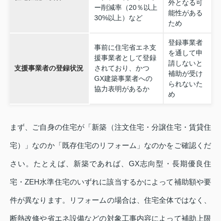
外となる可
ー削減率（20％以上
能性がある
30%以上）など
ため
登録事業者
事前に住宅省エネ支
を通して申
援事業者として登録
請しないと
支援事業者の登録状況
されており、かつ
補助が受け
GX建築事業者への
られないた
協力表明があるか
め
まず、ご自身の住宅が「新築（注文住宅・分譲住宅・賃貸住
宅）」なのか「既存住宅のリフォーム」なのかをご確認くだ
さい。たとえば、新築であれば、GX志向型・長期優良住
宅・ZEH水準住宅のいずれに該当するかによって補助額や要
件が異なります。リフォームの場合は、住宅全体ではなく、
断熱改修や省エネ設備などの対象工事内容によって補助上限