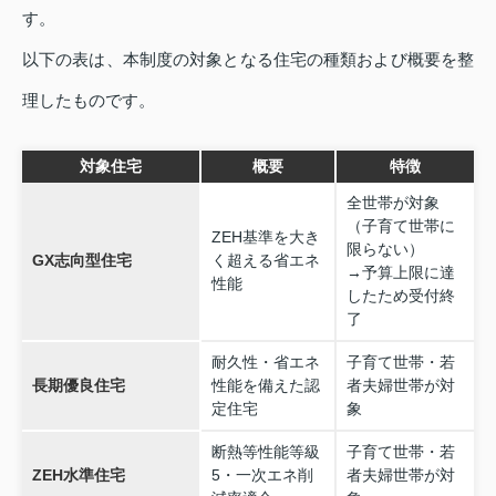
す。
以下の表は、本制度の対象となる住宅の種類および概要を整
理したものです。
対象住宅
概要
特徴
全世帯が対象
（子育て世帯に
ZEH基準を大き
限らない）
GX志向型住宅
く超える省エネ
→予算上限に達
性能
したため受付終
了
耐久性・省エネ
子育て世帯・若
長期優良住宅
性能を備えた認
者夫婦世帯が対
定住宅
象
断熱等性能等級
子育て世帯・若
ZEH水準住宅
5・一次エネ削
者夫婦世帯が対