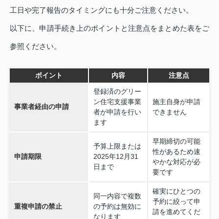
工日や完了報告のタイミングにも十分ご注意ください。
以下に、申請手続き上のポイントと注意点をまとめた表をご
参照ください。
ポイント
内容
注意点
登録済のグリー
ン住宅支援事業
施主自身が申請
事業者経由の申請
者が申請を行い
できません
ます
早期締切の可能
予算上限または
性があるため速
申請期限
2025年12月31
やかな対応が必
日まで
要です
確実にひとつの
同一内容で複数
予約に絞って申
重複申請の禁止
の予約は無効に
請を進めてくだ
なります