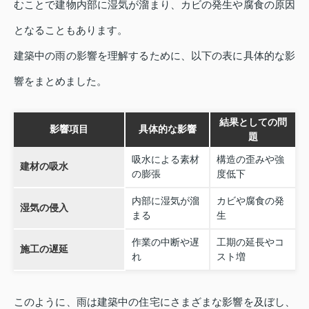
むことで建物内部に湿気が溜まり、カビの発生や腐食の原因
となることもあります。
建築中の雨の影響を理解するために、以下の表に具体的な影
響をまとめました。
結果としての問
影響項目
具体的な影響
題
吸水による素材
構造の歪みや強
建材の吸水
の膨張
度低下
内部に湿気が溜
カビや腐食の発
湿気の侵入
まる
生
作業の中断や遅
工期の延長やコ
施工の遅延
れ
スト増
このように、雨は建築中の住宅にさまざまな影響を及ぼし、