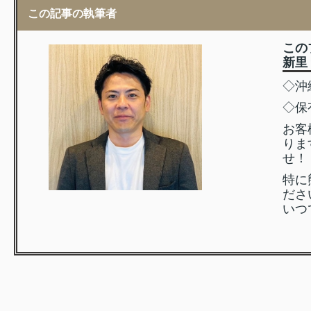
この記事の執筆者
この
新里
◇沖
◇保
お客
りま
せ！
特に
ださ
いつ