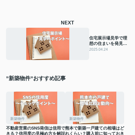
NEXT
住宅展示場見学で理
想の住まいを発見し
よう！見学体験のポ
2025.04.24
イントをご紹介
”新築物件”おすすめ記事
新築物件
新築物件
不動産営業のSNS発信は信用で
熊本で新築一戸建ての相場はど
きる？信用度の見極め方を解説
れくらい？購入前に知っておき