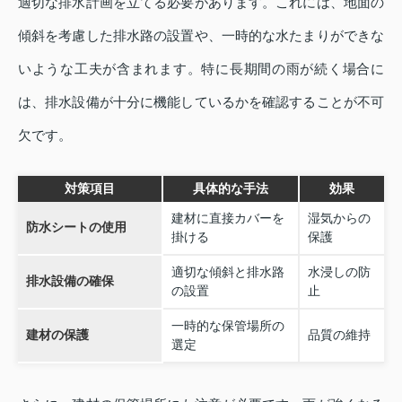
適切な排水計画を立てる必要があります。これには、地面の
傾斜を考慮した排水路の設置や、一時的な水たまりができな
いような工夫が含まれます。特に長期間の雨が続く場合に
は、排水設備が十分に機能しているかを確認することが不可
欠です。
対策項目
具体的な手法
効果
建材に直接カバーを
湿気からの
防水シートの使用
掛ける
保護
適切な傾斜と排水路
水浸しの防
排水設備の確保
の設置
止
一時的な保管場所の
建材の保護
品質の維持
選定