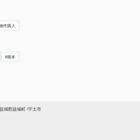
物件購入
#熊本
益城郡益城町
宇土市