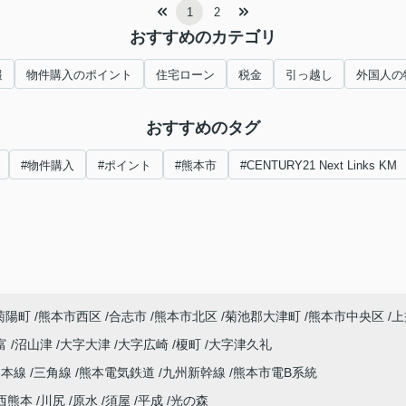
1
2
おすすめのカテゴリ
報
物件購入のポイント
住宅ローン
税金
引っ越し
外国人の
おすすめのタグ
#物件購入
#ポイント
#熊本市
#CENTURY21 Next Links KM
菊陽町
熊本市西区
合志市
熊本市北区
菊池郡大津町
熊本市中央区
上
富
沼山津
大字大津
大字広崎
榎町
大字津久礼
島本線
三角線
熊本電気鉄道
九州新幹線
熊本市電B系統
西熊本
川尻
原水
須屋
平成
光の森