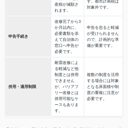
す。都市計画税は
産税が減額さ
対象外です。
れます。
改修完了から3
か月以内に、
申告を怠ると軽減
必要書類を添
が受けられません
申告手続き
えて自治体の
ので、計画的な準
窓口へ申告が
備が重要です。
必要です。
耐震改修によ
る軽減など他
制度とは併用
複数の制度を活用
できません
する場合には対象
併用・適用制限
が、バリアフ
となる床面積や制
リー改修とは
度の重複に注意が
併用可能なケ
必要です。
ースもありま
す。