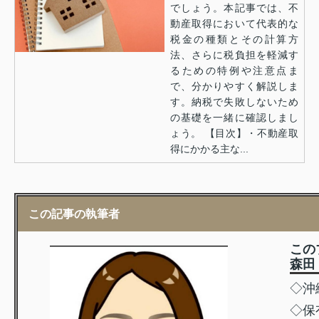
でしょう。本記事では、不
動産取得において代表的な
税金の種類とその計算方
法、さらに税負担を軽減す
るための特例や注意点ま
で、分かりやすく解説しま
す。納税で失敗しないため
の基礎を一緒に確認しまし
ょう。 【目次】・不動産取
得にかかる主な...
この記事の執筆者
この
森田 
◇沖
◇保