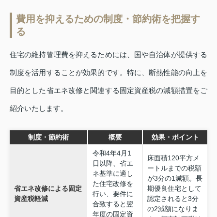
費用を抑えるための制度・節約術を把握す
る
住宅の維持管理費を抑えるためには、国や自治体が提供する
制度を活用することが効果的です。特に、断熱性能の向上を
目的とした省エネ改修と関連する固定資産税の減額措置をご
紹介いたします。
制度・節約術
概要
効果・ポイント
令和4年4月1
床面積120平方メ
日以降、省エ
ートルまでの税額
ネ基準に適し
が3分の1減額。長
た住宅改修を
省エネ改修による固定
期優良住宅として
行い、要件に
資産税軽減
認定されると3分
合致すると翌
の2減額になりま
年度の固定資