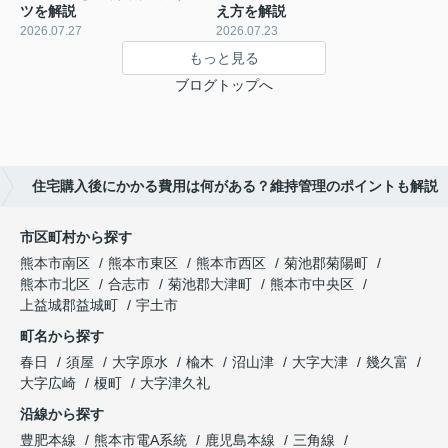
ツを解説
え方を解説
2026.07.27
2026.07.23
もっと見る
ブログトップへ
住宅購入後にかかる費用は何がある？維持管理のポイントも解説
市区町村から探す
熊本市南区
熊本市東区
熊本市西区
菊池郡菊陽町
熊本市北区
合志市
菊池郡大津町
熊本市中央区
上益城郡益城町
宇土市
町名から探す
春日
須屋
大字原水
楡木
沼山津
大字大津
幾久富
大字広崎
榎町
大字津久礼
沿線から探す
豊肥本線
熊本市電A系統
鹿児島本線
三角線