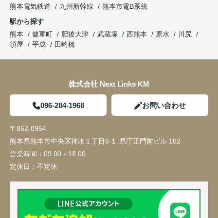
熊本電気鉄道
九州新幹線
熊本市電B系統
駅から探す
熊本
健軍町
肥後大津
武蔵塚
西熊本
原水
川尻
須屋
平成
田崎橋
株式会社 Next Links KM
096-284-1968
お問い合わせ
〒862-0954
熊本県熊本市中央区神水１丁目6-1 県庁正門前ビル 102
営業時間：
09:00～18:00
定休日：
不定休