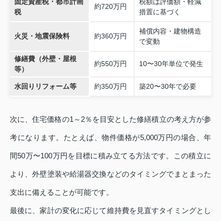
固定資産税・都市計画
税額は評価額・軽減
約720万円
税
措置に基づく
補償内容・建物構造
火災・地震保険料
約360万円
で変動
修繕費（外壁・屋根
約550万円
10〜30年単位で発生
等）
水回りリフォーム等
約350万円
築20〜30年で必要
次に、住宅価格の1～2％を目安とした修繕積立の考え方が参
考になります。たとえば、物件価格が5,000万円の場合、年
間50万〜100万円を目標に積み立てる方法です。この積立に
より、外壁塗装や給湯器交換などのタイミングでまとまった
支出に備えることが可能です。
最後に、家計の変化に応じて維持費を見直すタイミングとし