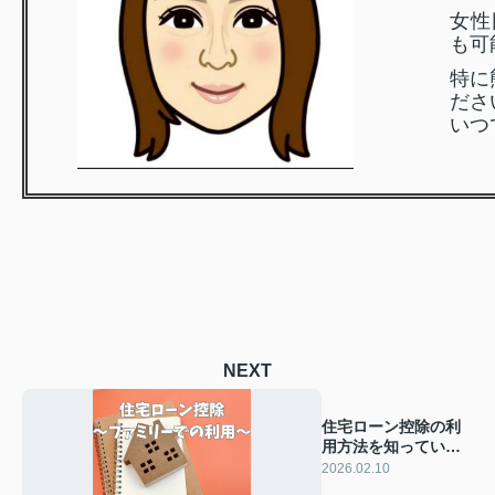
女性
も可
特に
ださ
いつ
NEXT
住宅ローン控除の利
用方法を知っていま
すか ファミリーで得
2026.02.10
するポイントも解説