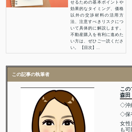
せるための基本ポイントや
効果的なタイミング、価格
以外の交渉材料の活用方
法、注意すべきリスクにつ
いて具体的に解説します。
不動産購入を有利に進めた
い方は、ぜひご一読くださ
い。 【目次】...
この記事の執筆者
この
森田 
◇沖
◇保
女性
も可