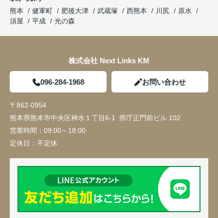
熊本
健軍町
肥後大津
武蔵塚
西熊本
川尻
原水
須屋
平成
光の森
株式会社 Next Links KM
096-284-1968
お問い合わせ
〒862-0954
熊本県熊本市中央区神水１丁目6-1 県庁正門前ビル 102
営業時間：
09:00～18:00
定休日：
不定休