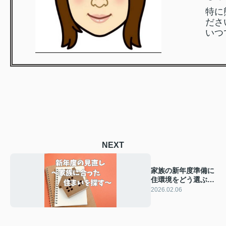
特に
ださ
いつ
NEXT
家族の新年度準備に
住環境をどう選ぶ？
快適な住まい探しの
2026.02.06
コツをご紹介