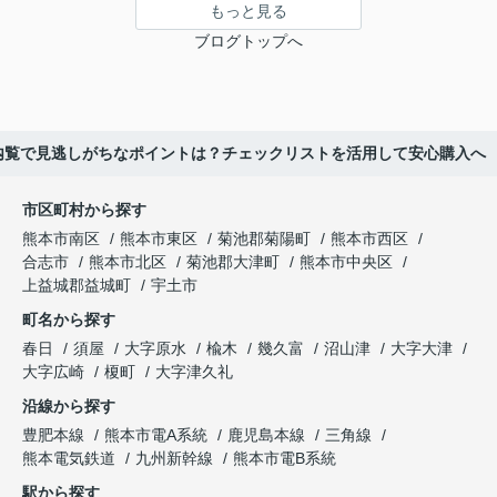
もっと見る
ブログトップへ
内覧で見逃しがちなポイントは？チェックリストを活用して安心購入へ
市区町村から探す
熊本市南区
熊本市東区
菊池郡菊陽町
熊本市西区
合志市
熊本市北区
菊池郡大津町
熊本市中央区
上益城郡益城町
宇土市
町名から探す
春日
須屋
大字原水
楡木
幾久富
沼山津
大字大津
大字広崎
榎町
大字津久礼
沿線から探す
豊肥本線
熊本市電A系統
鹿児島本線
三角線
熊本電気鉄道
九州新幹線
熊本市電B系統
駅から探す