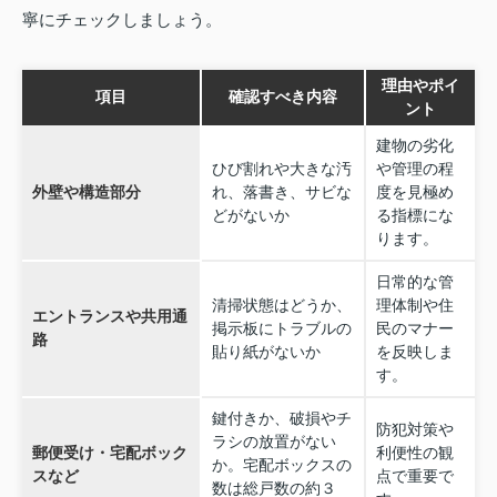
寧にチェックしましょう。
理由やポイ
項目
確認すべき内容
ント
建物の劣化
ひび割れや大きな汚
や管理の程
外壁や構造部分
れ、落書き、サビな
度を見極め
どがないか
る指標にな
ります。
日常的な管
清掃状態はどうか、
理体制や住
エントランスや共用通
掲示板にトラブルの
民のマナー
路
貼り紙がないか
を反映しま
す。
鍵付きか、破損やチ
防犯対策や
ラシの放置がない
郵便受け・宅配ボック
利便性の観
か。宅配ボックスの
スなど
点で重要で
数は総戸数の約３