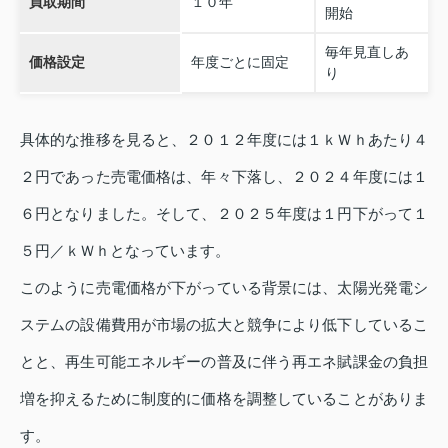
買取期間
１０年
開始
毎年見直しあ
価格設定
年度ごとに固定
り
具体的な推移を見ると、２０１２年度には１ｋＷｈあたり４
２円であった売電価格は、年々下落し、２０２４年度には１
６円となりました。そして、２０２５年度は１円下がって１
５円／ｋＷｈとなっています。
このように売電価格が下がっている背景には、太陽光発電シ
ステムの設備費用が市場の拡大と競争により低下しているこ
とと、再生可能エネルギーの普及に伴う再エネ賦課金の負担
増を抑えるために制度的に価格を調整していることがありま
す。