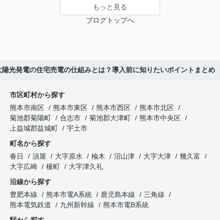
もっと見る
ブログトップへ
太陽光発電の住宅売電の仕組みとは？導入前に知りたいポイントまとめ
市区町村から探す
熊本市南区
熊本市東区
熊本市西区
熊本市北区
菊池郡菊陽町
合志市
菊池郡大津町
熊本市中央区
上益城郡益城町
宇土市
町名から探す
春日
須屋
大字原水
楡木
沼山津
大字大津
幾久富
大字広崎
榎町
大字津久礼
沿線から探す
豊肥本線
熊本市電A系統
鹿児島本線
三角線
熊本電気鉄道
九州新幹線
熊本市電B系統