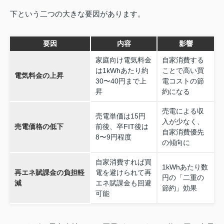
下という二つの大きな要因があります。
要因
内容
影響
家庭向け電気料金
自家消費する
は1kWhあたり約
ことで高い買
電気料金の上昇
30〜40円まで上
電コストの節
昇
約になる
売電による収
売電単価は15円
入が少なく、
売電価格の低下
前後、卒FIT後は
自家消費優先
8〜9円程度
の傾向に
自家消費すれば買
1kWhあたり数
再エネ賦課金の負担軽
電を避けられて再
円の「二重の
減
エネ賦課金も回避
節約」効果
可能