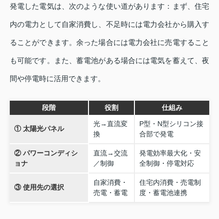
発電した電気は、次のような使い道があります：まず、住宅
内の電力として自家消費し、不足時には電力会社から購入す
ることができます。余った場合には電力会社に売電すること
も可能です。また、蓄電池がある場合には電気を蓄えて、夜
間や停電時に活用できます。
段階
役割
仕組み
光→直流変
P型・N型シリコン接
① 太陽光パネル
換
合部で発電
② パワーコンディシ
直流→交流
発電効率最大化・安
ョナ
／制御
全制御・停電対応
自家消費・
住宅内消費・売電制
③ 使用先の選択
売電・蓄電
度・蓄電池連携