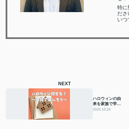
特に
ださ
いつ
NEXT
ハロウィンの由
来を家族で学ぼ
う！手軽なレシ
2025.10.24
ピも紹介