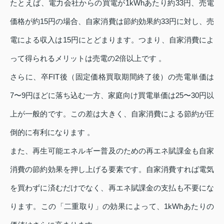
たとえば、電力会社からの買電が1kWhあたり約33円、売電
価格が約15円の場合、自家消費は節約効果約33円に対し、売
電による収入は15円にとどまります。つまり、自家消費によ
って得られるメリットは売電の2倍以上です 。
さらに、卒FIT後（固定価格買取期間終了後）の売電単価は
7〜9円ほどに落ち込む一方、家庭向け買電単価は25〜30円以
上が一般的です。この差は大きく、自家消費による節約が圧
倒的に有利になります 。
また、再生可能エネルギー普及のための再エネ賦課金も自家
消費の節約効果を押し上げる要素です。自家消費すれば電気
を買わずに済むだけでなく、再エネ賦課金の支払も不要にな
ります。この「二重取り」の効果によって、1kWhあたりの