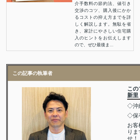
介手数料の節約法、値引き
交渉のコツ、購入後にかか
るコストの抑え方までを詳
しく解説します。無駄を省
き、家計にやさしい住宅購
入のヒントをお伝えします
ので、ぜひ最後ま...
この記事の執筆者
この
新里
◇沖
◇保
お客
りま
せ！