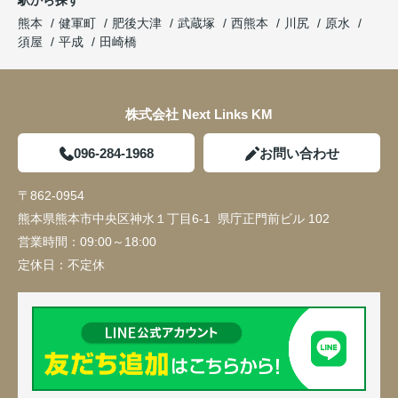
駅から探す
熊本
健軍町
肥後大津
武蔵塚
西熊本
川尻
原水
須屋
平成
田崎橋
株式会社 Next Links KM
096-284-1968
お問い合わせ
〒862-0954
熊本県熊本市中央区神水１丁目6-1 県庁正門前ビル 102
営業時間：
09:00～18:00
定休日：
不定休