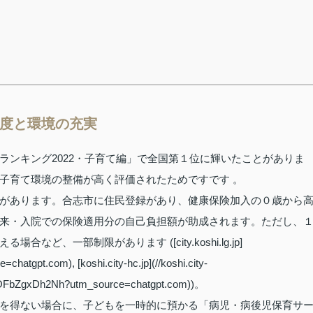
制度と環境の充実
ランキング2022・子育て編」で全国第１位に輝いたことがありま
子育て環境の整備が高く評価されたためですです 。
があります。合志市に住民登録があり、健康保険加入の０歳から
来・入院での保険適用分の自己負担額が助成されます。ただし、
、一部制限があります ([city.koshi.lg.jp]
=chatgpt.com), [koshi.city-hc.jp](//koshi.city-
rUOFbZgxDh2Nh?utm_source=chatgpt.com))。
を得ない場合に、子どもを一時的に預かる「病児・病後児保育サ