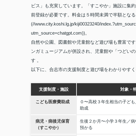
ビス」も充実しています。「すこやか」施設に集約
前登録が必要です。料金は５時間未満で半額となるなど利用しやす
(//www.city.koshi.lg.jp/kiji00323240/index.?utm_sour
utm_source=chatgpt.com))。
自然や公園、図書館や児童館など遊び場も豊富です
ンガミュージアムが併設され、児童館や「つどいの
す 。
以下に、合志市の支援制度と遊び場をわかりやすく
支援制度・施設
対象・
こども医療費助成
０〜高校３年生相当の子ども
助成
病児・病後児保育
生後２か月〜小学３年生／病
（すこやか）
預かる