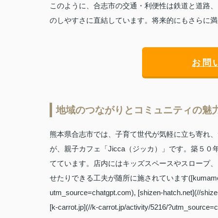
このように、合志市の交通・利便性は鉄道と道路、
のしやすさに直結しています。将来的にもさらに満
お問
地域のつながりとコミュニティの魅
熊本県合志市では、子育て世代が気軽に立ち寄れ、
が、親子カフェ「Jicca（ジッカ）」です。築５
てています。店内にはキッズスペースやスロープ、
せたりできる工夫が随所に施されています([kumamoto.keizai.bi
utm_source=chatgpt.com), [shizen-hatch.net](//shiz
[k-carrot.jp](//k-carrot.jp/activity/5216/?utm_sourc