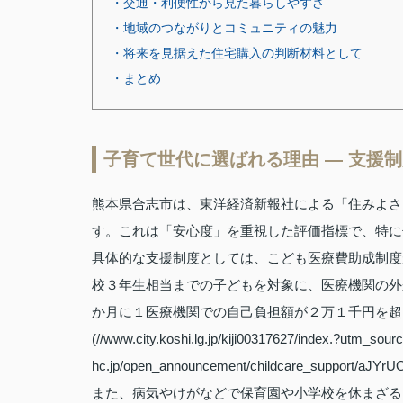
・交通・利便性から見た暮らしやすさ
・地域のつながりとコミュニティの魅力
・将来を見据えた住宅購入の判断材料として
・まとめ
子育て世代に選ばれる理由 ― 支援
熊本県合志市は、東洋経済新報社による「住みよさ
す。これは「安心度」を重視した評価指標で、特に
具体的な支援制度としては、こども医療費助成制度
校３年生相当までの子どもを対象に、医療機関の外
か月に１医療機関での自己負担額が２万１千円を超える場合など
(//www.city.koshi.lg.jp/kiji00317627/index.?utm_source
hc.jp/open_announcement/childcare_support/aJY
また、病気やけがなどで保育園や小学校を休まざる