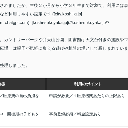
されましたが、生後２か月から小学３年生まで対象で、利用には
い設定です ([city.koshi.lg.jp]
ce=chatgpt.com), [koshi-sukoyaka.jp](//koshi-sukoyaka.jp/?
。カントリーパークや弁天山公園、図書館は天文台付きの施設や
広場」は親子が気軽に集える遊びや相談の場として親しまれてい
整理しました。
特徴
利用のポイント
／医療費の自己負担を
申請が必要／１医療機関あたりの上限あり
中・回復期の子どもを
事前登録必須／料金設定あり