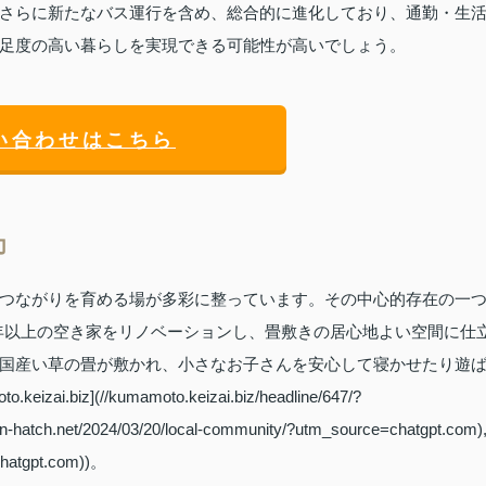
さらに新たなバス運行を含め、総合的に進化しており、通勤・生
足度の高い暮らしを実現できる可能性が高いでしょう。
い合わせはこちら
力
つながりを育める場が多彩に整っています。その中心的存在の一
０年以上の空き家をリノベーションし、畳敷きの居心地よい空間に仕
国産い草の畳が敷かれ、小さなお子さんを安心して寝かせたり遊
z](//kumamoto.keizai.biz/headline/647/?
en-hatch.net/2024/03/20/local-community/?utm_source=chatgpt.com)
e=chatgpt.com))。