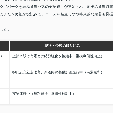
クノパークを結ぶ通勤バスの実証運行が開始され、朝夕の通勤時
まえたきめ細かな試みで、ニーズを精査しつつ将来的な定着も見
した。
現状・今後の取り組み
ス
上熊本駅で市電との結節強化を協議中（乗換利便性向上）
御代志交差点改良、新道路網整備計画進行中（渋滞緩和）
実証運行中（無料運行、継続性検討中）