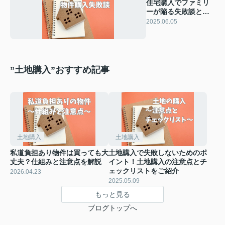
住宅購入でファミリ
ーが陥る失敗談と
は？後悔しない家選
2025.06.05
びのポイントをご紹
介
”土地購入”おすすめ記事
土地購入
土地購入
私道負担あり物件は買っても大
土地購入で失敗しないためのポ
丈夫？仕組みと注意点を解説
イント！土地購入の注意点とチ
ェックリストをご紹介
2026.04.23
2025.05.09
もっと見る
ブログトップへ