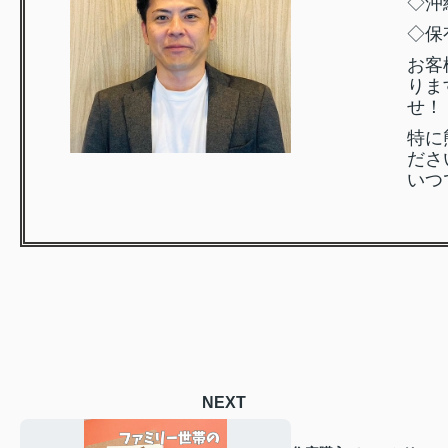
◇沖
◇保
お客
りま
せ！
特に
ださ
いつ
NEXT