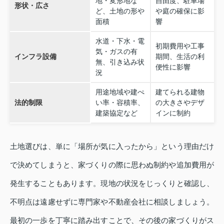
地・変形地な
自由度、駐車場
形状・広さ
ど、土地の形や
や庭の確保に影
面積
響
水道・下水・電
初期費用や工事
気・ガスの有
インフラ設備
期間、生活の利
無、引き込み状
便性に影響
況
用途地域や建ぺ
建てられる建物
法的制限
い率・容積率、
の大きさやデザ
建築協定など
インに制約
土地選びは、単に「場所が気に入ったから」という理由だけ
で決めてしまうと、家づくりの際に思わぬ制約や追加費用が
発生することもあります。現地の状況をじっくりと確認し、
不明点は遠慮せずに専門家や不動産会社に相談しましょう。
最初の一歩を丁寧に踏み出すことで、その後の家づくりがス