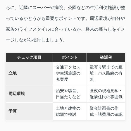
らに、近隣にスーパーや病院、公園などの生活利便施設が整
っているかどうかも重要なポイントです。周辺環境が自分や
家族のライフスタイルに合っているか、将来の暮らしをイメ
ージしながら検討しましょう。
チェック項目
ポイント
確認例
交通アクセス
最寄り駅までの距
立地
や生活施設の
離・バス路線の有
充実度
無
治安や騒音、
昼夜の現地見学・
周辺環境
日当たりなど
近隣住民の雰囲気
土地と建物の
資金計画書の作
予算
総額で検討
成・諸費用の確認