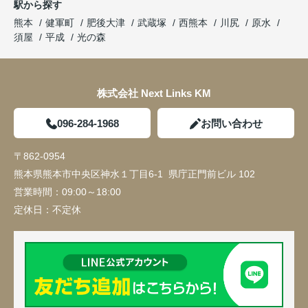
駅から探す
熊本
健軍町
肥後大津
武蔵塚
西熊本
川尻
原水
須屋
平成
光の森
株式会社 Next Links KM
096-284-1968
お問い合わせ
〒862-0954
熊本県熊本市中央区神水１丁目6-1 県庁正門前ビル 102
営業時間：
09:00～18:00
定休日：
不定休