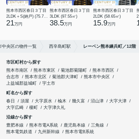
熊本市西区春日３丁目
熊本市西区春日３丁目
熊本市西区春日３丁目
2LDK＋S(納戸) (75.74㎡)
3LDK (97.55㎡)
2LDK (58.65㎡)
2
21
38.5
15.9
万円
万円
万円
市中央区の物件一覧
西辛島町駅
レーベン熊本練兵町／12階
市区町村から探す
熊本市南区
熊本市東区
菊池郡菊陽町
熊本市西区
合志市
熊本市北区
菊池郡大津町
熊本市中央区
上益城郡益城町
宇土市
町名から探す
春日
須屋
大字原水
楡木
幾久富
沼山津
大字大津
大字広崎
榎町
大字津久礼
沿線から探す
豊肥本線
熊本市電A系統
鹿児島本線
三角線
熊本電気鉄道
九州新幹線
熊本市電B系統