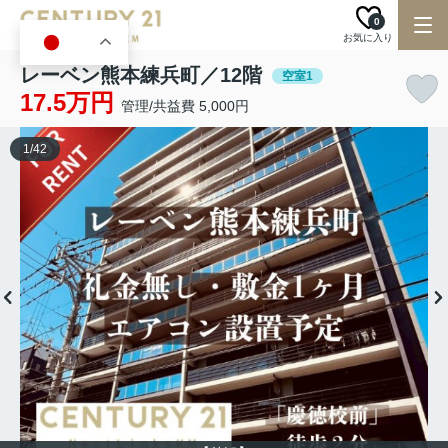
0
お気に入り
JA
レーベン熊本練兵町／12階
空室1
17.5万円
管理/共益費 5,000円
1
/
42