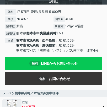
【外観】
17.5万円 管理/共益費 5,000円
賃料
70.49㎡
3LDK
面積
間取り
新築
12階/14階建
築年数
所在階
熊本県
熊本市中央区
練兵町
97-1
所在地
熊本市電B系統
「
西辛島町
」駅 徒歩3分
交通
熊本市電A系統
「
慶徳校前
」駅 徒歩2分
熊本都市バス「洗馬橋（バス）」バス停下車 徒歩4分
LINEからお問い合わせ
無料
お問い合わせ
無料
レーベン熊本練兵町／12階の募集中物件
12階
17.5万円