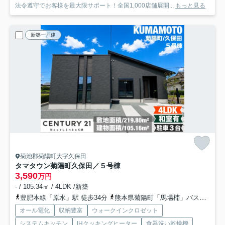
法令遵守でお客様を最大限サポート！全国1,000店舗展開...
もっと見る
新築一戸建
菊池郡菊陽町大字久保田
タマタウン菊陽町久保田／５号棟
3,590
万円
- / 105.34㎡ / 4LDK /新築
豊肥本線「原水」駅 徒歩34分
熊本県菊陽町「馬場楠」バス停下車 徒歩12分
オール電化
収納豊富
ウォークインクロゼット
システムキッチン
IHクッキングヒーター
食器洗い乾燥機