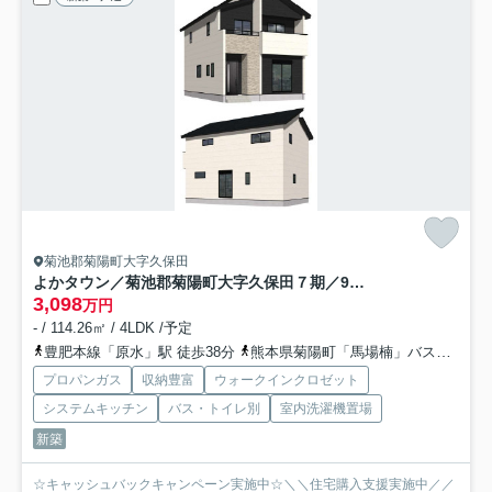
菊池郡菊陽町大字久保田
よかタウン／菊池郡菊陽町大字久保田７期／9号棟
3,098
万円
- / 114.26㎡ / 4LDK /予定
豊肥本線「原水」駅 徒歩38分
熊本県菊陽町「馬場楠」バス停下車 徒歩10分
プロパンガス
収納豊富
ウォークインクロゼット
システムキッチン
バス・トイレ別
室内洗濯機置場
新築
☆キャッシュバックキャンペーン実施中☆＼＼住宅購入支援実施中／／