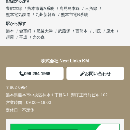
沿線から探す
豊肥本線
熊本市電A系統
鹿児島本線
三角線
熊本電気鉄道
九州新幹線
熊本市電B系統
駅から探す
熊本
健軍町
肥後大津
武蔵塚
西熊本
川尻
原水
須屋
平成
光の森
株式会社 Next Links KM
096-284-1968
お問い合わせ
〒862-0954
熊本県熊本市中央区神水１丁目6-1 県庁正門前ビル 102
営業時間：
09:00～18:00
定休日：
不定休