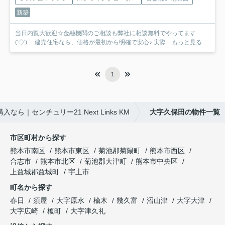
新築
当日内覧大歓迎☆金融機関のご相談も弊社に相談無料でやってます
('◇')ゞ 建売住宅なら、価格が最初から明確で安心♪ 実際...
もっと見る
1
ら｜センチュリー21 Next Links KM
大字久保田の物件一覧
市区町村から探す
熊本市南区
熊本市東区
菊池郡菊陽町
熊本市西区
合志市
熊本市北区
菊池郡大津町
熊本市中央区
上益城郡益城町
宇土市
町名から探す
春日
須屋
大字原水
楡木
幾久富
沼山津
大字大津
大字広崎
榎町
大字津久礼