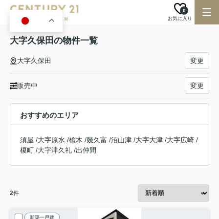
0
お気に入り
JA
大字久保田の物件一覧
大字久保田
変更
販売中
変更
おすすめのエリア
須屋
/
大字原水
/
楡木
/
幾久富
/
沼山津
/
大字大津
/
大字広崎
/
榎町
/
大字津久礼
/
出仲間
2
件
新築一戸建