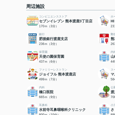
周辺施設
コンビニエンスストア
ホ
セブンイレブン 熊本渡鹿3丁目店
H
170ｍ（3分）
2
銀行
郵
肥後銀行渡鹿支店
熊
236ｍ（3分）
2
保育園
内
天使の園保育園
山
437ｍ（6分）
4
ファミリーレストラン
ス
ジョイフル 熊本渡鹿店
マ
499ｍ（7分）
5
内科
公
橋口医院
渡
665ｍ（9分）
7
耳鼻科
小
水前寺耳鼻咽喉科クリニック
さ
800ｍ（10分）
8