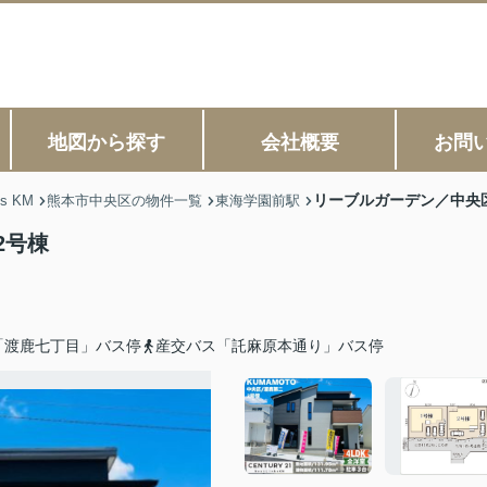
地図から探す
会社概要
お問
リーブルガーデン／中央
s KM
熊本市中央区の物件一覧
東海学園前駅
2号棟
「渡鹿七丁目」バス停
産交バス「託麻原本通り」バス停