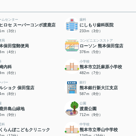
ームセンター
歯科
Iヒロセ スーパーコンボ渡鹿店
にしもり歯科医院
31ｍ（3分）
233ｍ（3分）
便局
コンビニエンスストア
本保田窪郵便局
ローソン 熊本保田窪店
63ｍ（4分）
376ｍ（5分）
科
小学校
崎内科
熊本市立託麻原小学校
49ｍ（6分）
482ｍ（7分）
ーパー
銀行
ルショク 保田窪店
熊本銀行新大江支店
84ｍ（8分）
587ｍ（8分）
園
公園
鹿井島山緑地
渡鹿公園
00ｍ（9分）
712ｍ（9分）
児科
中学校
くらんぼこどもクリニック
熊本市立帯山中学校
90ｍ（12分）
1245ｍ（16分）