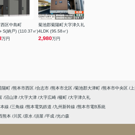
市西区中島町
菊池郡菊陽町大字津久礼
＋S(納戸) (110.37㎡)
4LDK (95.58㎡)
8
2,980
万円
万円
菊陽町
熊本市西区
合志市
熊本市北区
菊池郡大津町
熊本市中央区
上
富
沼山津
大字大津
大字広崎
榎町
大字津久礼
島本線
三角線
熊本電気鉄道
九州新幹線
熊本市電B系統
西熊本
川尻
原水
須屋
平成
光の森