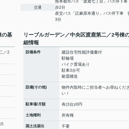
熊本都市バス「渡鹿七丁目」バス停下車
歩2分
交通
産交バス「託麻原本通り」バス停下車 
3分
棟の基
リーブルガーデン／中央区渡鹿第二／2号棟
細情報
二／2
設備条件
建設住宅性能評価書付
駐輪場
バイク置場あり
駐車3台可
耐震構造
設備(その他)
物件内覧時にご担当者へお尋ねくだ
い！
駐車場/月額
有(3台)/0円
土地権利
所有権
15
国土法届出
不要