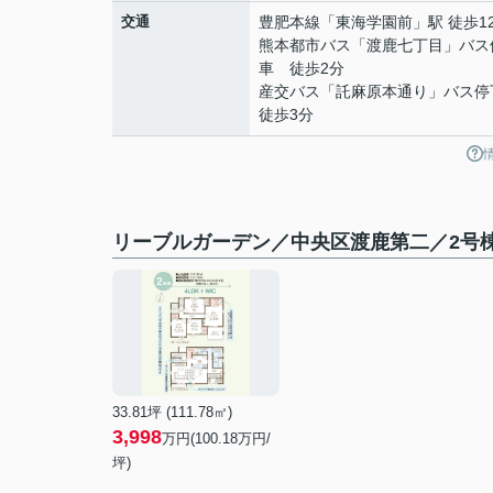
交通
豊肥本線
「
東海学園前
」駅 徒歩1
熊本都市バス「渡鹿七丁目」バス
車 徒歩2分
産交バス「託麻原本通り」バス
徒歩3分
リーブルガーデン／中央区渡鹿第二／2号
33.81坪 (111.78㎡)
3,998
万円(100.18万円/
坪)