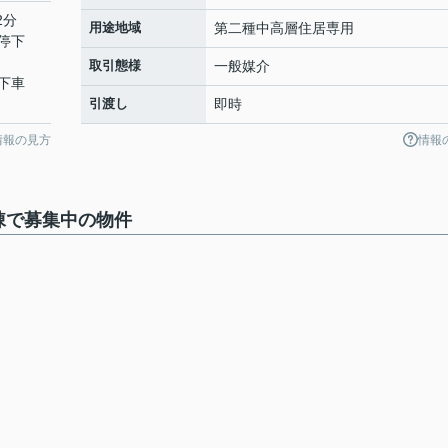
2分
用途地域
第二種中高層住居専用
停下
取引態様
一般媒介
停下車
引渡し
即時
情報の見方
情報
棟で募集中の物件