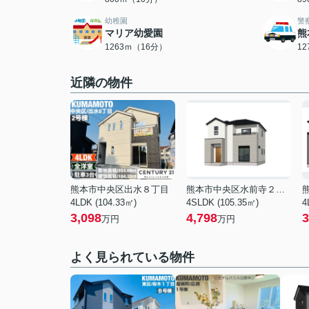
幼稚園
警
マリア幼愛園
熊
1263ｍ（16分）
1
近隣の物件
熊本市中央区出水８丁目
熊本市中央区水前寺２丁目
4LDK (104.33㎡)
4SLDK (105.35㎡)
4
3,098
4,798
3
万円
万円
よく見られている物件