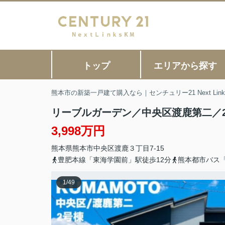
トップ
エリアから探す
熊本市の新築一戸建て購入なら｜センチュリー21 Next Link
リーブルガーデン／中央区渡鹿第二／
3,998万円
熊本県
熊本市中央区
渡鹿
３丁目7-15
豊肥本線「東海学園前」駅徒歩12分
熊本都市バス
1
/
49