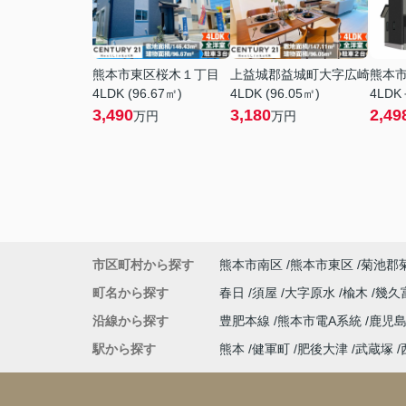
熊本市東区桜木１丁目
上益城郡益城町大字広崎
熊本
4LDK (96.67㎡)
4LDK (96.05㎡)
4LDK
3,490
3,180
2,49
万円
万円
市区町村から探す
熊本市南区
熊本市東区
菊池郡
町名から探す
春日
須屋
大字原水
楡木
幾久
沿線から探す
豊肥本線
熊本市電A系統
鹿児
駅から探す
熊本
健軍町
肥後大津
武蔵塚