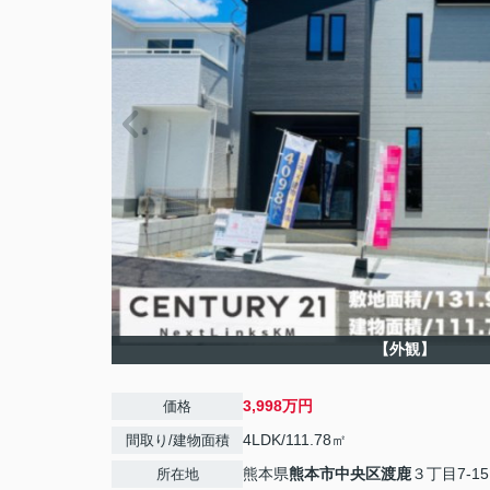
【外観】
3,998万円
価格
4LDK/111.78㎡
間取り/建物面積
熊本県
熊本市中央区
渡鹿
３丁目7-15
所在地