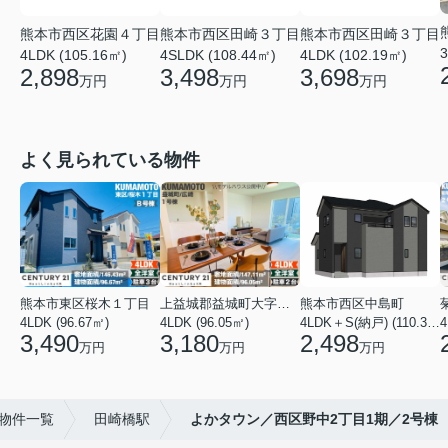
熊本市西区花園４丁目
熊本市西区田崎３丁目
熊本市西区田崎３丁目
3
4LDK (105.16㎡)
4SLDK (108.44㎡)
4LDK (102.19㎡)
2,898
3,498
3,698
万円
万円
万円
よく見られている物件
熊本市東区桜木１丁目
上益城郡益城町大字広崎
熊本市西区中島町
4LDK (96.67㎡)
4LDK (96.05㎡)
4LDK＋S(納戸) (110.37㎡)
4
3,490
3,180
2,498
万円
万円
万円
物件一覧
田崎橋駅
よかタウン／西区野中2丁目1期／2号棟