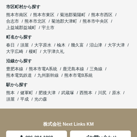
市区町村から探す
熊本市南区
熊本市東区
菊池郡菊陽町
熊本市西区
合志市
熊本市北区
菊池郡大津町
熊本市中央区
上益城郡益城町
宇土市
町名から探す
春日
須屋
大字原水
楡木
幾久富
沼山津
大字大津
大字広崎
榎町
大字津久礼
沿線から探す
豊肥本線
熊本市電A系統
鹿児島本線
三角線
熊本電気鉄道
九州新幹線
熊本市電B系統
駅から探す
熊本
健軍町
肥後大津
武蔵塚
西熊本
川尻
原水
須屋
平成
光の森
株式会社 Next Links KM