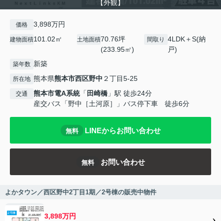
【外観】
3,898万円
価格
101.02㎡
70.76坪
4LDK＋S(納
建物面積
土地面積
間取り
(233.95㎡)
戸)
新築
築年数
熊本県
熊本市西区
野中
２丁目5-25
所在地
熊本市電A系統
「
田崎橋
」駅 徒歩24分
交通
産交バス「野中［土河原］」バス停下車 徒歩6分
LINEからお問い合わせ
無料
お問い合わせ
無料
よかタウン／西区野中2丁目1期／2号棟の販売中物件
3,898万円