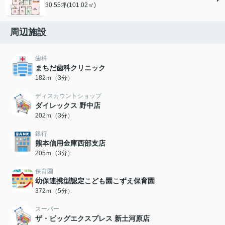
30.55坪(101.02㎡)
周辺施設
歯科
まちだ歯科クリニック
182ｍ（3分）
ディスカウントショップ
ダイレックス 野中店
202ｍ（3分）
銀行
熊本信用金庫西部支店
205ｍ（3分）
保育園
幼保連携型認定こども園こずえ保育園
372ｍ（5分）
スーパー
ザ・ビッグエクスプレス 新土河原店