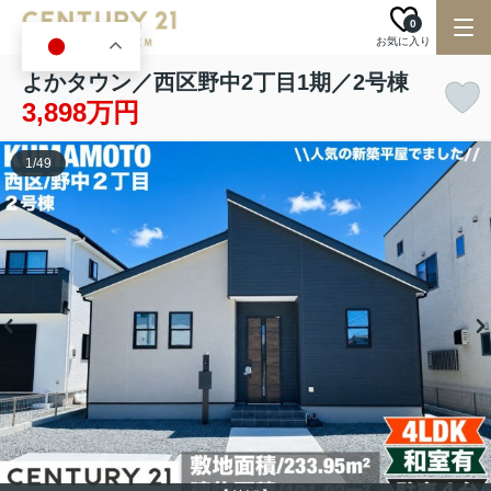
0
お気に入り
JA
よかタウン／西区野中2丁目1期／2号棟
3,898万円
1
/
49