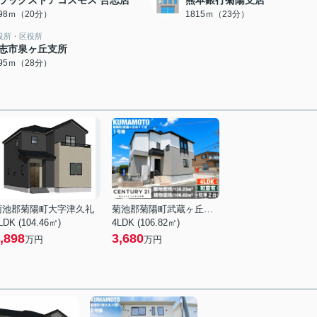
ラッグストアコスモス 合志店
熊本銀行菊陽支店
598ｍ（20分）
1815ｍ（23分）
役所・区役所
志市泉ヶ丘支所
195ｍ（28分）
菊池郡菊陽町大字津久礼
菊池郡菊陽町武蔵ヶ丘北１丁目
LDK (104.46㎡)
4LDK (106.82㎡)
,898
3,680
万円
万円