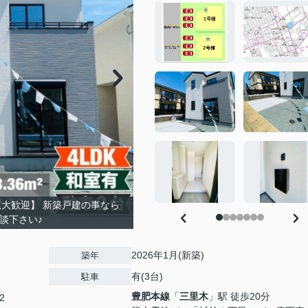
覧大歓迎】 新築戸建の事なら
ご相談下さい♪
2026年1月(新築)
築年
有(3台)
駐車
豊肥本線
「
三里木
」駅 徒歩20分
2