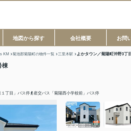
地図から探す
会社概要
お問
よかタウン／菊陽町沖野3丁目
s KM
菊池郡菊陽町の物件一覧
三里木駅
号棟
並１丁目」バス停
産交バス「菊陽西小学校前」バス停