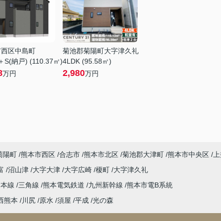
市西区中島町
菊池郡菊陽町大字津久礼
＋S(納戸) (110.37㎡)
4LDK (95.58㎡)
8
2,980
万円
万円
菊陽町
熊本市西区
合志市
熊本市北区
菊池郡大津町
熊本市中央区
上
富
沼山津
大字大津
大字広崎
榎町
大字津久礼
島本線
三角線
熊本電気鉄道
九州新幹線
熊本市電B系統
西熊本
川尻
原水
須屋
平成
光の森