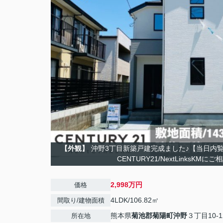
【外観】
沖野3丁目新築戸建完成ました♪【当日内
CENTURY21/NextLinksKMに
2,998万円
価格
4LDK/106.82㎡
間取り/建物面積
熊本県
菊池郡菊陽町
沖野
３丁目10-1
所在地