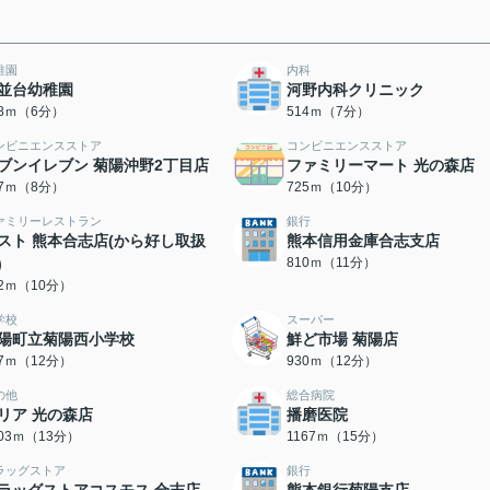
稚園
内科
並台幼稚園
河野内科クリニック
38ｍ（6分）
514ｍ（7分）
ンビニエンスストア
コンビニエンスストア
ブンイレブン 菊陽沖野2丁目店
ファミリーマート 光の森店
07ｍ（8分）
725ｍ（10分）
ァミリーレストラン
銀行
スト 熊本合志店(から好し取扱
熊本信用金庫合志支店
)
810ｍ（11分）
52ｍ（10分）
学校
スーパー
陽町立菊陽西小学校
鮮ど市場 菊陽店
87ｍ（12分）
930ｍ（12分）
の他
総合病院
リア 光の森店
播磨医院
003ｍ（13分）
1167ｍ（15分）
ラッグストア
銀行