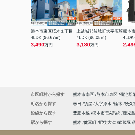
熊本市東区桜木１丁目
上益城郡益城町大字広崎
熊本
4LDK (96.67㎡)
4LDK (96.05㎡)
4LDK
3,490
3,180
2,49
万円
万円
市区町村から探す
熊本市南区
熊本市東区
菊池郡
町名から探す
春日
須屋
大字原水
楡木
幾久
沿線から探す
豊肥本線
熊本市電A系統
鹿児
駅から探す
熊本
健軍町
肥後大津
武蔵塚