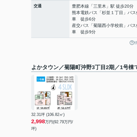
交通
豊肥本線
「
三里木
」駅 徒歩20分
熊本電鉄バス「杉並１丁目」バス
車 徒歩6分
産交バス「菊陽西小学校前」バス
車 徒歩9分
よかタウン／菊陽町沖野3丁目2期／1号棟
32.31坪 (106.82㎡)
2,998
万円(92.79万円/
坪)