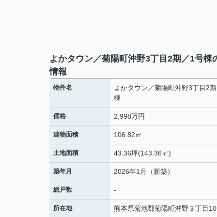
よかタウン／菊陽町沖野3丁目2期／1号棟
情報
物件名
よかタウン／菊陽町沖野3丁目2期
棟
価格
2,998万円
建物面積
106.82㎡
土地面積
43.36坪(143.36㎡)
築年月
2026年1月（新築）
総戸数
-
所在地
熊本県
菊池郡菊陽町
沖野
３丁目10