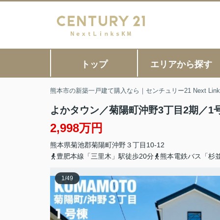
トップ
エリアから探す
熊本市の新築一戸建て購入なら｜センチュリー21 Next Link
よかタウン／菊陽町沖野3丁目2期／1
2,998万円
熊本県
菊池郡菊陽町
沖野
３丁目10-12
豊肥本線「三里木」駅徒歩20分
熊本電鉄バス「杉
1
/
49