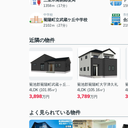
三里木簡易郵便局
ド
1358ｍ（17分）
1
中学校
市
菊陽町立武蔵ケ丘中学校
合
2102ｍ（27分）
2
近隣の物件
菊池郡菊陽町武蔵ヶ丘北１丁目
菊池郡菊陽町大字津久礼
4LDK (101.85㎡)
4LDK (105.16㎡)
4
3,898
3,789
3
万円
万円
よく見られている物件