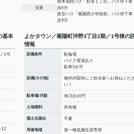
熊本電鉄バス「杉並１丁目」バス停下車
歩6分
交通
産交バス「菊陽西小学校前」バス停下車
歩9分
の基本
よかタウン／菊陽町沖野3丁目2期／1号棟の
情報
／1号
設備条件
駐輪場
バイク置場あり
駐車3台可
設備(その他)
物件内覧時にご担当者へお尋ねくだ
い！
駐車場/月額
有(3台)/0円
土地権利
所有権
国土法届出
不要
-12
用途地域
第一種低層住居専用