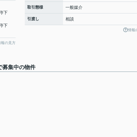
取引態様
一般媒介
停下
引渡し
相談
停下
情報
情報の見方
で募集中の物件