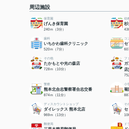
周辺施設
保育園
幼
げんき保育園
杉
240ｍ（3分）
4
歯科
コ
いちかわ歯科クリニック
セ
520ｍ（7分）
6
その他
フ
たかもとや光の森店
ガ
728ｍ（10分）
店
7
警察
小
熊本北合志警察署合志交番
菊
874ｍ（11分）
8
ディスカウントショップ
そ
ダイレックス 熊本北店
セ
969ｍ（13分）
1
郵便局
ド