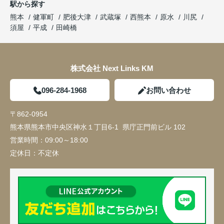
駅から探す
熊本
健軍町
肥後大津
武蔵塚
西熊本
原水
川尻
須屋
平成
田崎橋
株式会社 Next Links KM
096-284-1968
お問い合わせ
〒862-0954
熊本県熊本市中央区神水１丁目6-1 県庁正門前ビル 102
営業時間：
09:00～18:00
定休日：
不定休