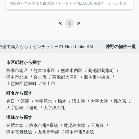
法令遵守でお客様を最大限サポート！全国1,000店舗展開...
もっと見る
1
て購入なら｜センチュリー21 Next Links KM
沖野の物件一覧
市区町村から探す
熊本市南区
熊本市東区
熊本市西区
菊池郡菊陽町
熊本市北区
合志市
菊池郡大津町
熊本市中央区
上益城郡益城町
宇土市
町名から探す
春日
須屋
大字原水
楡木
沼山津
大字大津
幾久富
大字広崎
榎町
大字津久礼
沿線から探す
豊肥本線
熊本市電A系統
鹿児島本線
三角線
熊本電気鉄道
九州新幹線
熊本市電B系統