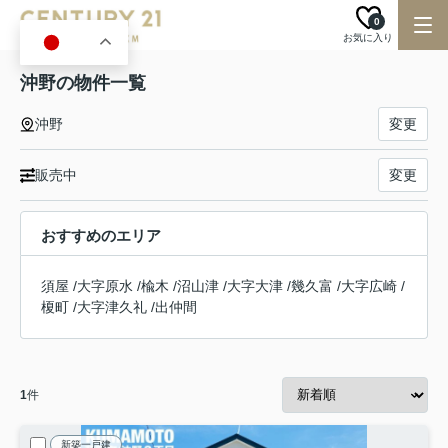
0
お気に入り
JA
沖野の物件一覧
沖野
変更
販売中
変更
おすすめのエリア
須屋
/
大字原水
/
楡木
/
沼山津
/
大字大津
/
幾久富
/
大字広崎
/
榎町
/
大字津久礼
/
出仲間
1
件
新築一戸建