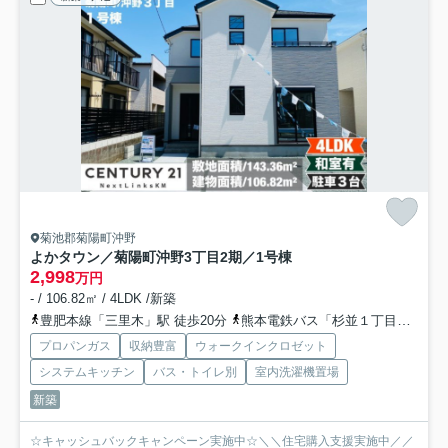
菊池郡菊陽町沖野
よかタウン／菊陽町沖野3丁目2期／1号棟
2,998
万円
- / 106.82㎡ / 4LDK /新築
豊肥本線「三里木」駅 徒歩20分
熊本電鉄バス「杉並１丁目」バス停下車 徒歩6分
プロパンガス
収納豊富
ウォークインクロゼット
システムキッチン
バス・トイレ別
室内洗濯機置場
新築
☆キャッシュバックキャンペーン実施中☆＼＼住宅購入支援実施中／／