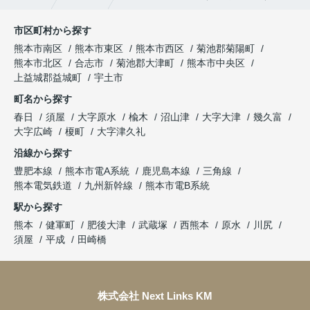
市区町村から探す
熊本市南区
熊本市東区
熊本市西区
菊池郡菊陽町
熊本市北区
合志市
菊池郡大津町
熊本市中央区
上益城郡益城町
宇土市
町名から探す
春日
須屋
大字原水
楡木
沼山津
大字大津
幾久富
大字広崎
榎町
大字津久礼
沿線から探す
豊肥本線
熊本市電A系統
鹿児島本線
三角線
熊本電気鉄道
九州新幹線
熊本市電B系統
駅から探す
熊本
健軍町
肥後大津
武蔵塚
西熊本
原水
川尻
須屋
平成
田崎橋
株式会社 Next Links KM