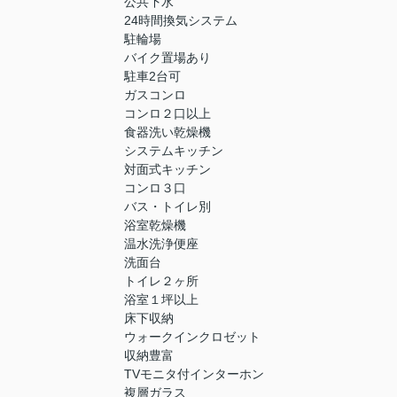
公共下水
24時間換気システム
駐輪場
バイク置場あり
駐車2台可
ガスコンロ
コンロ２口以上
食器洗い乾燥機
システムキッチン
対面式キッチン
コンロ３口
バス・トイレ別
浴室乾燥機
温水洗浄便座
洗面台
トイレ２ヶ所
浴室１坪以上
床下収納
ウォークインクロゼット
収納豊富
TVモニタ付インターホン
複層ガラス