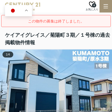
0
お気に入り
JA
この物件の募集は終了しました。
ケイアイグレイス／菊陽町３期／１号棟の過去
掲載物件情報
1
/
4