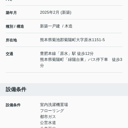
2025年2月 (新築)
築年月
新築一戸建 / 木造
種別 / 構造
熊本県
菊池郡菊陽町
大字原水
1151-5
所在地
豊肥本線
「
原水
」駅 徒歩12分
交通
熊本県菊陽町「緑陽台東」バス停下車 徒歩3
分
設備条件
室内洗濯機置場
設備条件
フローリング
都市ガス
公営水道