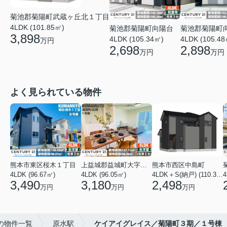
菊池郡菊陽町武蔵ヶ丘北１丁目
4LDK (101.85㎡)
菊池郡菊陽町向陽台
菊池郡菊陽町
3,898
4LDK (105.34㎡)
4LDK (105.48
万円
2,698
2,898
万円
万円
よく見られている物件
熊本市東区桜木１丁目
上益城郡益城町大字広崎
熊本市西区中島町
4LDK (96.67㎡)
4LDK (96.05㎡)
4LDK＋S(納戸) (110.37㎡)
4
3,490
3,180
2,498
万円
万円
万円
の物件一覧
原水駅
ケイアイグレイス／菊陽町３期／１号棟