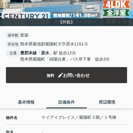
【外観】
新築
築年数
熊本県菊池郡菊陽町大字原水1151-5
所在地
豊肥本線
「
原水
」駅 徒歩12分
交通
熊本県菊陽町「緑陽台東」バス停下車 徒歩3分
お問い合わせ
無料
基本情報
設備条件
周辺環境
ケイアイグレイス／菊陽町３期／１号棟
物件名
-
向き