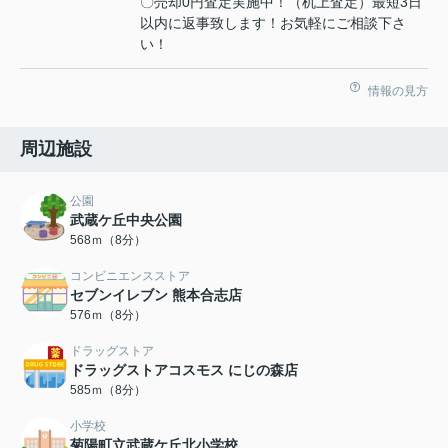
〇売却0円査定実施中！（机上査定）最短3日
以内に返事致します！お気軽にご相談下さ
い！
情報の見方
周辺施設
公園
武蔵ケ丘中央公園
568ｍ（8分）
コンビニエンスストア
セブンイレブン 熊本合志店
576ｍ（8分）
ドラッグストア
ドラッグストアコスモス にじの森店
585ｍ（8分）
小学校
菊陽町立武蔵ケ丘北小学校