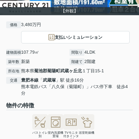
【外観】
3,480万円
価格
支払いシミュレーション
107.79㎡
4LDK
建物面積
間取り
新築
2階建
築年数
階建て
熊本県
菊池郡菊陽町
武蔵ヶ丘北
１丁目15-1
所在地
豊肥本線
「
武蔵塚
」駅 徒歩16分
交通
熊本電鉄バス「八久保（菊陽町）」バス停下車 徒歩4
分
物件の特徴
バストイレ
室内洗濯機
TVモニタ
浴室乾燥機
別
置場
付きインタ