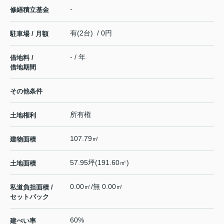
-
修繕積立基金
有(2台) / 0円
駐車場 / 月額
- / 年
借地料 /
借地期間
その他条件
所有権
土地権利
107.79㎡
建物面積
57.95坪(191.60㎡)
土地面積
0.00㎡/無 0.00㎡
私道負担面積 /
セットバック
60%
建ぺい率