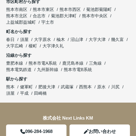
市区町村から探す
熊本市南区
熊本市東区
熊本市西区
菊池郡菊陽町
熊本市北区
合志市
菊池郡大津町
熊本市中央区
上益城郡益城町
宇土市
町名から探す
春日
須屋
大字原水
楡木
沼山津
大字大津
幾久富
大字広崎
榎町
大字津久礼
沿線から探す
豊肥本線
熊本市電A系統
鹿児島本線
三角線
熊本電気鉄道
九州新幹線
熊本市電B系統
駅から探す
熊本
健軍町
肥後大津
武蔵塚
西熊本
原水
川尻
須屋
平成
田崎橋
株式会社 Next Links KM
096-284-1968
お問い合わせ