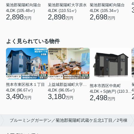
4
菊池郡菊陽町向陽台
菊池郡菊陽町向陽台
菊池郡菊陽町大字原水
4LDK (105.34㎡)
4LDK (105.48㎡)
4LDK (110.51㎡)
2,698
2,898
2,898
万円
万円
万円
よく見られている物件
熊本市東区桜木１丁目
上益城郡益城町大字広崎
熊本市西区中島町
4LDK (96.67㎡)
4LDK (96.05㎡)
4
4LDK＋S(納戸) (110.37㎡)
3,490
3,180
2,498
万円
万円
万円
ブルーミングガーデン／菊池郡菊陽町武蔵ケ丘北1丁目／2号棟