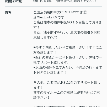
物件内覧時にご担当者へお尋ねください！
設備(その他)
全国店舗展開中のCENTURY21加盟
備考
店/NextLinksKMです！
当店は熊本の物件取扱NO１を目指しておりま
す！
また、法令順守を行い、最大限の割引をお約
束致します('◇')ゞ
■今すぐ内覧したい⇒ご相談下さい！すぐにご
対応致します！
■銀行の審査が不安⇒お任せ下さい。弊社で一
括でサポート致します。
■沢山の物件を見てみたい。⇒満足の行くまで
お付き合い致します！
その他、ご要望があれば全力でサポート致し
ます！
熊本のマイホームのご相談は是非当社にご相
談下さい！