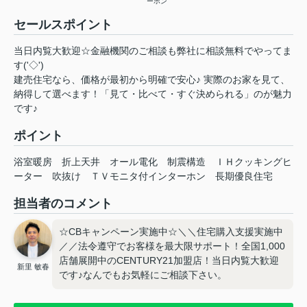
ーホン
セールスポイント
当日内覧大歓迎☆金融機関のご相談も弊社に相談無料でやってま
す('◇')ゞ
建売住宅なら、価格が最初から明確で安心♪ 実際のお家を見て、
納得して選べます！「見て・比べて・すぐ決められる」のが魅力
です♪
ポイント
浴室暖房
折上天井
オール電化
制震構造
ＩＨクッキングヒ
ーター
吹抜け
ＴＶモニタ付インターホン
長期優良住宅
担当者のコメント
☆CBキャンペーン実施中☆＼＼住宅購入支援実施中
／／法令遵守でお客様を最大限サポート！全国1,000
店舗展開中のCENTURY21加盟店！当日内覧大歓迎
新里 敏春
です♪なんでもお気軽にご相談下さい。