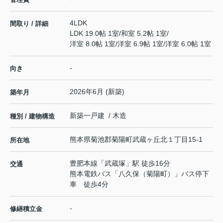
4LDK
間取り / 詳細
LDK 19.0帖 1室
/
和室 5.2帖 1室
/
洋室 8.0帖 1室
/
洋室 6.9帖 1室
/
洋室 6.0帖 1室
-
向き
2026年6月 (新築)
築年月
新築一戸建 / 木造
種別 / 建物構造
熊本県
菊池郡菊陽町
武蔵ヶ丘北
１丁目15-1
所在地
豊肥本線
「
武蔵塚
」駅 徒歩16分
交通
熊本電鉄バス「八久保（菊陽町）」バス停下
車 徒歩4分
-
修繕積立金