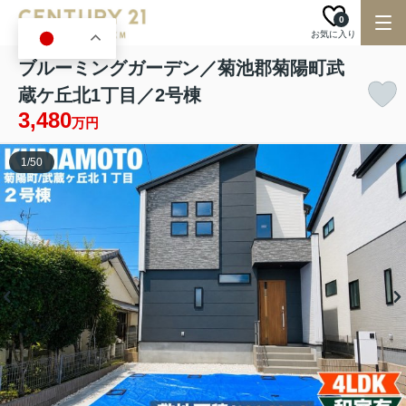
0
お気に入り
JA
ブルーミングガーデン／菊池郡菊陽町武
蔵ケ丘北1丁目／2号棟
3,480
万円
1
/
50