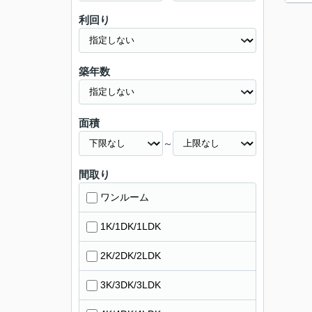
利回り
築年数
面積
～
間取り
ワンルーム
1K/1DK/1LDK
2K/2DK/2LDK
3K/3DK/3LDK