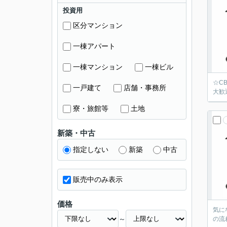
投資用
区分マンション
一棟アパート
一棟マンション
一棟ビル
☆C
一戸建て
店舗・事務所
大歓
寮・旅館等
土地
新築・中古
指定しない
新築
中古
販売中のみ表示
価格
気に
～
の流