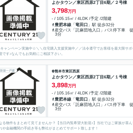
よかタウン／東区西原2丁目6期／２号棟
3,798
万円
- / 105.15㎡ / 4LDK /予定 /2階建
豊肥本線
「
竜田口
」駅 徒歩32分
産交バス「託麻団地入口」バス停下車 
3分
Bキャンペーン実施中☆＼＼住宅購入支援実施中／／法令遵守でお客様を最大限サポート！
迎です♪なんでもお気軽にご相談下さい。
新築一戸建
熊本市東区
西原
よかタウン／東区西原2丁目6期／１号棟
3,898
万円
- / 105.16㎡ / 4LDK /予定 /2階建
豊肥本線
「
竜田口
」駅 徒歩32分
産交バス「託麻団地入口」バス停下車 
3分
なる物件をまとめて見てませんか？【当日内覧希望大歓迎♪】当社ではご家族が喜
れや金融機関の手続き等も弊社がまとめてサポート致します！