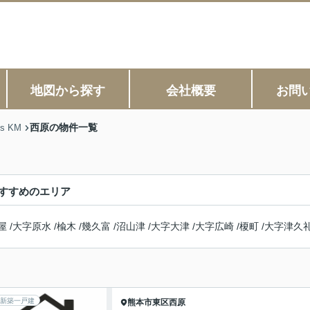
地図から探す
会社概要
お問
西原の物件一覧
s KM
すすめのエリア
屋
/
大字原水
/
楡木
/
幾久富
/
沼山津
/
大字大津
/
大字広崎
/
榎町
/
大字津久
新築一戸建
熊本市東区
西原