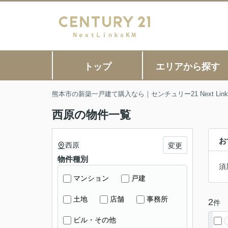
トップ
エリアから探す
熊本市の新築一戸建て購入なら｜センチュリー21 Next Link
西原の物件一覧
お
西原
変更
物件種別
須
マンション
戸建
土地
店舗
事務所
2
件
ビル・その他