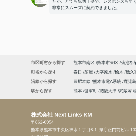
たが、とても親切丁寧で、レスポンスも早
非常にスムーズに契約できました。
元々1件のリモート内覧予定でしたが、徒歩
内の他の物件まで内覧していただけました
た、小学校の通学路もわざわざ歩いて動画
撮影していただき、安心して物件の契約を
ートで進めることができました。
非常に満足しています。
まずは気軽にご相談するところからでも、
にご対応いただけると思います。
市区町村から探す
熊本市南区
熊本市東区
菊池郡
町名から探す
春日
須屋
大字原水
楡木
幾久
沿線から探す
豊肥本線
熊本市電A系統
鹿児
駅から探す
熊本
健軍町
肥後大津
武蔵塚
株式会社 Next Links KM
〒862-0954
熊本県熊本市中央区神水１丁目6-1 県庁正門前ビル 10