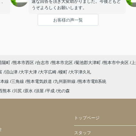
く、
速な回答を頂き大変助かりました。今後ともど
うぞよろしくお願いします。
圏
お客様の声一覧
。ま
まで
リモ
丁寧
菊陽町
熊本市西区
合志市
熊本市北区
菊池郡大津町
熊本市中央区
上
富
沼山津
大字大津
大字広崎
榎町
大字津久礼
島本線
三角線
熊本電気鉄道
九州新幹線
熊本市電B系統
西熊本
川尻
原水
須屋
平成
光の森
トップページ
2
スタッフ