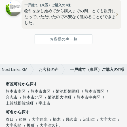
一戸建て（東区）ご購入のT様
物件を探し始めてから購入までの間、とても親身に
なっていただいたので不安なく進めることができま
した。
お客様の声一覧
 Links KM
お客様の声
一戸建て（東区）ご購入のT様
市区町村から探す
熊本市南区
熊本市東区
菊池郡菊陽町
熊本市西区
合志市
熊本市北区
菊池郡大津町
熊本市中央区
上益城郡益城町
宇土市
町名から探す
春日
須屋
大字原水
楡木
幾久富
沼山津
大字大津
大字広崎
榎町
大字津久礼