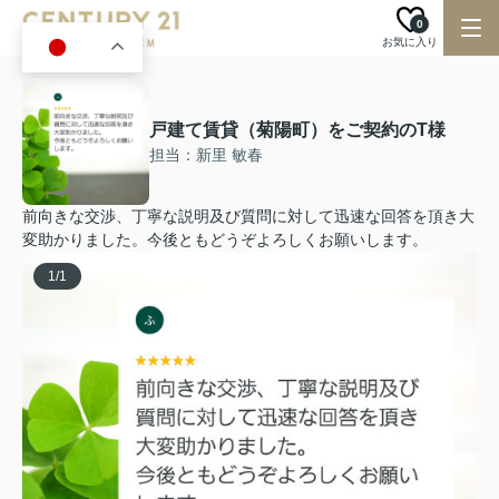
0
お気に入り
JA
戸建て賃貸（菊陽町）をご契約のT様
担当：新里 敏春
前向きな交渉、丁寧な説明及び質問に対して迅速な回答を頂き大
変助かりました。今後ともどうぞよろしくお願いします。
1
/
1