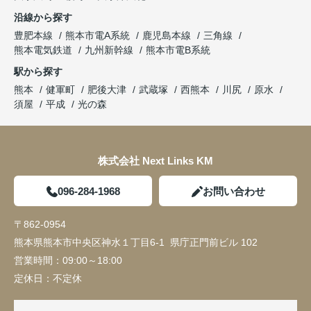
沿線から探す
豊肥本線
熊本市電A系統
鹿児島本線
三角線
熊本電気鉄道
九州新幹線
熊本市電B系統
駅から探す
熊本
健軍町
肥後大津
武蔵塚
西熊本
川尻
原水
須屋
平成
光の森
株式会社 Next Links KM
096-284-1968
お問い合わせ
〒862-0954
熊本県熊本市中央区神水１丁目6-1 県庁正門前ビル 102
営業時間：
09:00～18:00
定休日：
不定休