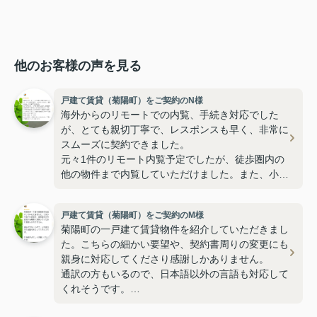
他のお客様の声を見る
戸建て賃貸（菊陽町）をご契約のN様
海外からのリモートでの内覧、手続き対応でした
が、とても親切丁寧で、レスポンスも早く、非常に
スムーズに契約できました。
元々1件のリモート内覧予定でしたが、徒歩圏内の
他の物件まで内覧していただけました。また、小学
校の通学路もわざわざ歩いて動画まで撮影していた
だき、安心して物件の契約をリモートで進めること
戸建て賃貸（菊陽町）をご契約のM様
ができました。
菊陽町の一戸建て賃貸物件を紹介していただきまし
非常に満足しています。
た。こちらの細かい要望や、契約書周りの変更にも
まずは気軽にご相談するところからでも、丁寧にご
親身に対応してくださり感謝しかありません。
対応いただけると思います。
通訳の方もいるので、日本語以外の言語も対応して
くれそうです。
引き続きよろしくお願いいたします。