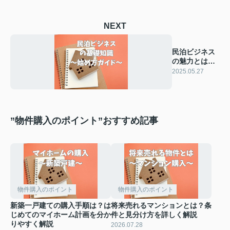
NEXT
民泊ビジネス
の魅力とは？
始め方ガイド
2025.05.27
を解説
”物件購入のポイント”おすすめ記事
物件購入のポイント
物件購入のポイント
新築一戸建ての購入手順は？は
将来売れるマンションとは？条
じめてのマイホーム計画を分か
件と見分け方を詳しく解説
りやすく解説
2026.07.28