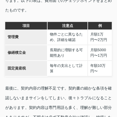
ります。以下の表は、費用面でのチェックポイントをまとめ
たものです。
項目
注意点
例
物件ごとに異なるた
月額1万
管理費
め、詳細を確認
円〜2万円
長期的に増額する可
月額5000
修繕積立金
能性あり
円〜1万円
毎年の支出として計
年額10万
固定資産税
算
円〜
最後に、契約内容の理解不足です。契約書の細かな条項を確
認しないままサインをしてしまい、後々トラブルになること
があります。契約内容は専門用語も多く、理解が難しい部分