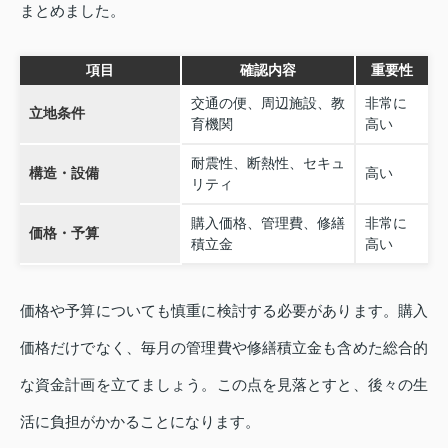
まとめました。
項目
確認内容
重要性
交通の便、周辺施設、教
非常に
立地条件
育機関
高い
耐震性、断熱性、セキュ
構造・設備
高い
リティ
購入価格、管理費、修繕
非常に
価格・予算
積立金
高い
価格や予算についても慎重に検討する必要があります。購入
価格だけでなく、毎月の管理費や修繕積立金も含めた総合的
な資金計画を立てましょう。この点を見落とすと、後々の生
活に負担がかかることになります。