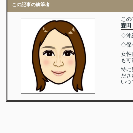
この記事の執筆者
この
森田 
◇沖
◇保
女性
も可
特に
ださ
いつ