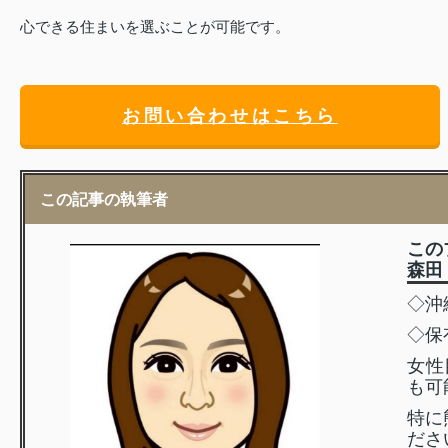
心できる住まいを選ぶことが可能です。
お問い合わせはこちら
この記事の執筆者
この
森田 
◇沖
◇保
女性
も可
特に
ださ