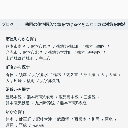
ブログ
梅雨の住宅購入で気をつけるべきこと！カビ対策を解説
市区町村から探す
熊本市南区
熊本市東区
菊池郡菊陽町
熊本市西区
合志市
熊本市北区
菊池郡大津町
熊本市中央区
上益城郡益城町
宇土市
町名から探す
春日
須屋
大字原水
楡木
幾久富
沼山津
大字大津
大字広崎
榎町
大字津久礼
沿線から探す
豊肥本線
熊本市電A系統
鹿児島本線
三角線
熊本電気鉄道
九州新幹線
熊本市電B系統
駅から探す
熊本
健軍町
肥後大津
武蔵塚
西熊本
川尻
原水
須屋
平成
光の森