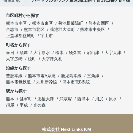
健軍町駅
ハートフルタウン／東区沼山津4丁目1912番／B号棟
市区町村から探す
熊本市南区
熊本市東区
菊池郡菊陽町
熊本市西区
合志市
熊本市北区
菊池郡大津町
熊本市中央区
上益城郡益城町
宇土市
町名から探す
春日
須屋
大字原水
楡木
幾久富
沼山津
大字大津
大字広崎
榎町
大字津久礼
沿線から探す
豊肥本線
熊本市電A系統
鹿児島本線
三角線
熊本電気鉄道
九州新幹線
熊本市電B系統
駅から探す
熊本
健軍町
肥後大津
武蔵塚
西熊本
川尻
原水
須屋
平成
光の森
株式会社 Next Links KM