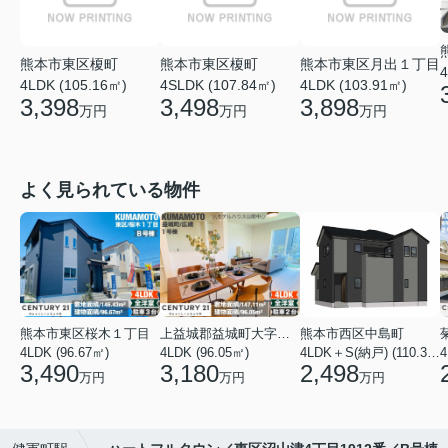
熊本市東区榎町
熊本市東区榎町
熊本市東区月出１丁目
4
4LDK (105.16㎡)
4SLDK (107.84㎡)
4LDK (103.91㎡)
3,398
3,498
3,898
万円
万円
万円
よく見られている物件
熊本市東区桜木１丁目
上益城郡益城町大字広崎
熊本市西区中島町
4LDK (96.67㎡)
4LDK (96.05㎡)
4LDK＋S(納戸) (110.37㎡)
4
3,490
3,180
2,498
万円
万円
万円