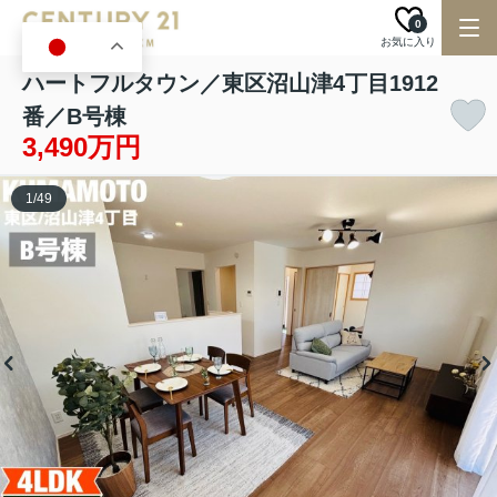
0
お気に入り
JA
ハートフルタウン／東区沼山津4丁目1912
番／B号棟
3,490万円
1
/
49