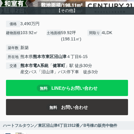
【その他】
3,490万円
価格
103.92㎡
59.92坪
4LDK
建物面積
土地面積
間取り
(198.11㎡)
新築
築年数
熊本県
熊本市東区
沼山津
４丁目6-15
所在地
熊本市電A系統
「
健軍町
」駅 徒歩30分
交通
産交バス「沼山津」バス停下車 徒歩3分
LINEからお問い合わせ
無料
お問い合わせ
無料
ハートフルタウン／東区沼山津4丁目1912番／B号棟の販売中物件