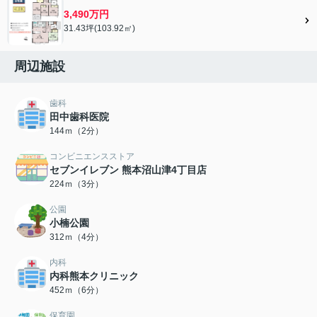
3,490万円
31.43坪(103.92㎡)
周辺施設
歯科
田中歯科医院
144ｍ（2分）
コンビニエンスストア
セブンイレブン 熊本沼山津4丁目店
224ｍ（3分）
公園
小楠公園
312ｍ（4分）
内科
内科熊本クリニック
452ｍ（6分）
保育園