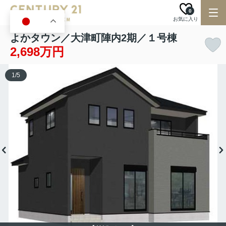
0
お気に入り
JA
よかタウン／大津町陣内2期／１号棟
2,698万円
1
/
5