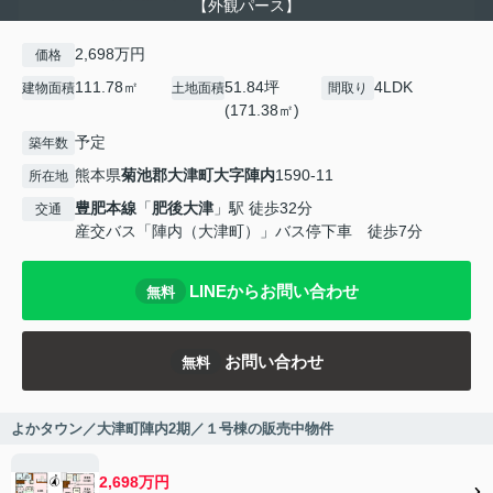
【外観パース】
2,698万円
価格
111.78㎡
51.84坪
4LDK
建物面積
土地面積
間取り
(171.38㎡)
予定
築年数
熊本県
菊池郡大津町
大字陣内
1590-11
所在地
豊肥本線
「
肥後大津
」駅 徒歩32分
交通
産交バス「陣内（大津町）」バス停下車 徒歩7分
LINEからお問い合わせ
無料
お問い合わせ
無料
よかタウン／大津町陣内2期／１号棟の販売中物件
2,698万円