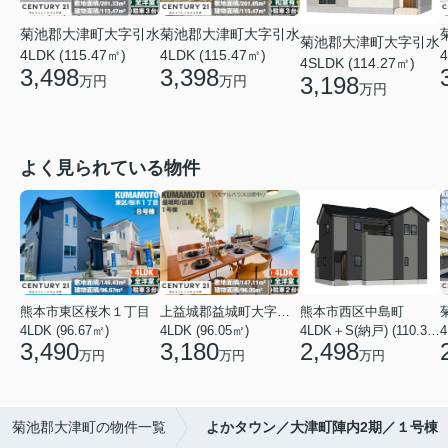
菊池郡大津町大字引水
菊池郡大津町大字引水
菊池郡大津町大字引水
4LDK (115.47㎡)
4LDK (115.47㎡)
4
4SLDK (114.27㎡)
3,498
3,398
3,198
万円
万円
万円
よく見られている物件
熊本市東区桜木１丁目
上益城郡益城町大字広崎
熊本市西区中島町
4LDK (96.67㎡)
4LDK (96.05㎡)
4LDK＋S(納戸) (110.37㎡)
4
3,490
3,180
2,498
万円
万円
万円
菊池郡大津町の物件一覧
よかタウン／大津町陣内2期／１号棟