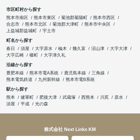
市区町村から探す
熊本市南区
熊本市東区
菊池郡菊陽町
熊本市西区
合志市
熊本市北区
菊池郡大津町
熊本市中央区
上益城郡益城町
宇土市
町名から探す
春日
須屋
大字原水
楡木
幾久富
沼山津
大字大津
大字広崎
榎町
大字津久礼
沿線から探す
豊肥本線
熊本市電A系統
鹿児島本線
三角線
熊本電気鉄道
九州新幹線
熊本市電B系統
駅から探す
熊本
健軍町
肥後大津
武蔵塚
西熊本
川尻
原水
須屋
平成
光の森
株式会社 Next Links KM