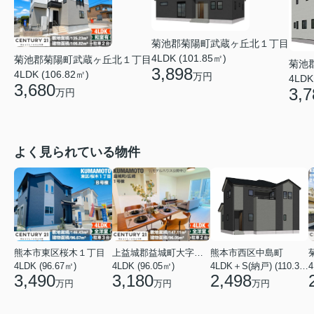
菊池郡菊陽町武蔵ヶ丘北１丁目
4LDK (101.85㎡)
菊池郡菊陽町武蔵ヶ丘北１丁目
菊池
3,898
4LDK (106.82㎡)
万円
4LDK
3,680
3,7
万円
よく見られている物件
熊本市東区桜木１丁目
上益城郡益城町大字広崎
熊本市西区中島町
4LDK (96.67㎡)
4LDK (96.05㎡)
4LDK＋S(納戸) (110.37㎡)
4
3,490
3,180
2,498
万円
万円
万円