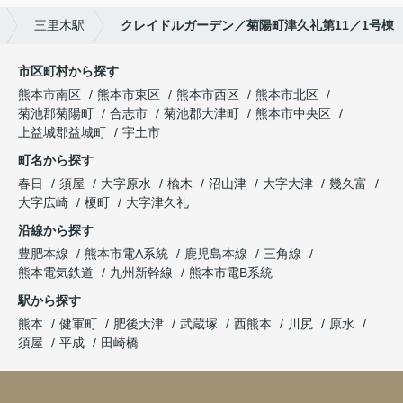
三里木駅
クレイドルガーデン／菊陽町津久礼第11／1号棟
市区町村から探す
熊本市南区
熊本市東区
熊本市西区
熊本市北区
菊池郡菊陽町
合志市
菊池郡大津町
熊本市中央区
上益城郡益城町
宇土市
町名から探す
春日
須屋
大字原水
楡木
沼山津
大字大津
幾久富
大字広崎
榎町
大字津久礼
沿線から探す
豊肥本線
熊本市電A系統
鹿児島本線
三角線
熊本電気鉄道
九州新幹線
熊本市電B系統
駅から探す
熊本
健軍町
肥後大津
武蔵塚
西熊本
川尻
原水
須屋
平成
田崎橋