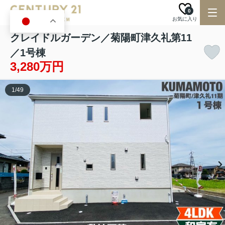
0
お気に入り
JA
クレイドルガーデン／菊陽町津久礼第11
／1号棟
3,280万円
1
/
49