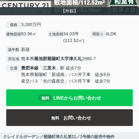
【外観】
3,280万円
価格
93.96㎡
34.03坪
4LDK
建物面積
土地面積
間取り
(112.52㎡)
新築
築年数
熊本県
菊池郡菊陽町
大字津久礼
2985-7
所在地
豊肥本線
「
三里木
」駅 徒歩7分
交通
熊本県菊陽町「新成南」バス停下車 徒歩5分
産交バス「光の森産交」バス停下車 徒歩7分
LINEからお問い合わせ
無料
お問い合わせ
無料
クレイドルガーデン／菊陽町津久礼第11／1号棟の販売中物件