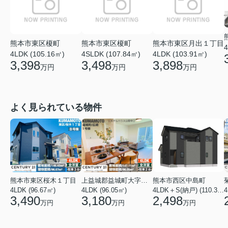
熊本市東区榎町
熊本市東区榎町
熊本市東区月出１丁目
4
4LDK (105.16㎡)
4SLDK (107.84㎡)
4LDK (103.91㎡)
3,398
3,498
3,898
万円
万円
万円
よく見られている物件
熊本市東区桜木１丁目
上益城郡益城町大字広崎
熊本市西区中島町
4LDK (96.67㎡)
4LDK (96.05㎡)
4LDK＋S(納戸) (110.37㎡)
4
3,490
3,180
2,498
万円
万円
万円