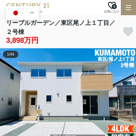
0
お気に入り
JA
リーブルガーデン／東区尾ノ上１丁目／
２号棟
3,898万円
1
/
49