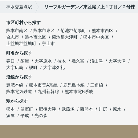
神水交差点駅
リーブルガーデン／東区尾ノ上１丁目／２号棟
市区町村から探す
熊本市南区
熊本市東区
菊池郡菊陽町
熊本市西区
合志市
熊本市北区
菊池郡大津町
熊本市中央区
上益城郡益城町
宇土市
町名から探す
春日
須屋
大字原水
楡木
幾久富
沼山津
大字大津
大字広崎
榎町
大字津久礼
沿線から探す
豊肥本線
熊本市電A系統
鹿児島本線
三角線
熊本電気鉄道
九州新幹線
熊本市電B系統
駅から探す
熊本
健軍町
肥後大津
武蔵塚
西熊本
川尻
原水
須屋
平成
光の森