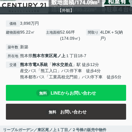
【外観】
3,898万円
価格
95.22㎡
52.66坪
4LDK＋S(納
建物面積
土地面積
間取り
(174.09㎡)
戸)
新築
築年数
熊本県
熊本市東区
尾ノ上
１丁目18-7
所在地
熊本市電A系統
「
神水交差点
」駅 徒歩12分
交通
産交バス「熊工入口」バス停下車 徒歩4分
熊本都市バス「工業高校北門前」バス停下車 徒歩5分
LINEからお問い合わせ
無料
お問い合わせ
無料
リーブルガーデン／東区尾ノ上１丁目／２号棟の販売中物件