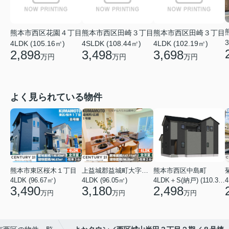
熊本市西区花園４丁目
熊本市西区田崎３丁目
熊本市西区田崎３丁目
3
4LDK (105.16㎡)
4SLDK (108.44㎡)
4LDK (102.19㎡)
2,898
3,498
3,698
万円
万円
万円
よく見られている物件
熊本市東区桜木１丁目
上益城郡益城町大字広崎
熊本市西区中島町
4LDK (96.67㎡)
4LDK (96.05㎡)
4LDK＋S(納戸) (110.37㎡)
4
3,490
3,180
2,498
万円
万円
万円