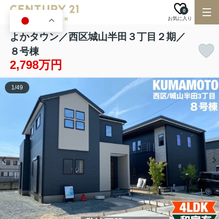
0
お気に入り
JA
よかタウン／西区城山半田３丁目２期／
８号棟
2,798万円
1
/
49