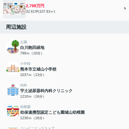
2,798万円
32.61坪(107.83㎡)
周辺施設
公園
白川飽田緑地
799ｍ（10分）
小学校
熊本市立城山小学校
1037ｍ（13分）
内科
宇土泌尿器科内科クリニック
1210ｍ（16分）
幼稚園
幼保連携型認定こども園城山幼稚園
1230ｍ（16分）
コンビニエンスストア