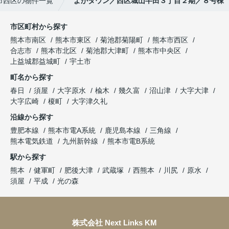
市西区の物件一覧
よかタウン／西区城山半田３丁目２期／８号棟
市区町村から探す
熊本市南区
熊本市東区
菊池郡菊陽町
熊本市西区
合志市
熊本市北区
菊池郡大津町
熊本市中央区
上益城郡益城町
宇土市
町名から探す
春日
須屋
大字原水
楡木
幾久富
沼山津
大字大津
大字広崎
榎町
大字津久礼
沿線から探す
豊肥本線
熊本市電A系統
鹿児島本線
三角線
熊本電気鉄道
九州新幹線
熊本市電B系統
駅から探す
熊本
健軍町
肥後大津
武蔵塚
西熊本
川尻
原水
須屋
平成
光の森
株式会社 Next Links KM