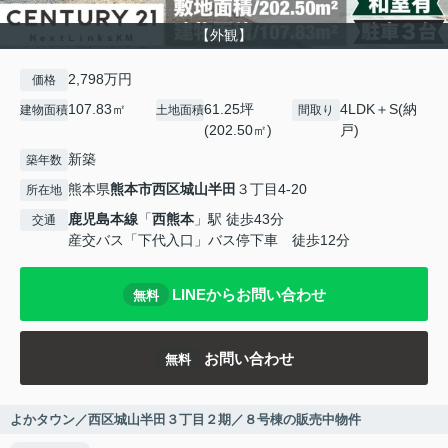
【外観】
2,798万円
価格
107.83㎡
61.25坪
4LDK＋S(納
建物面積
土地面積
間取り
(202.50㎡)
戸)
新築
築年数
熊本県
熊本市西区
城山半田
３丁目4-20
所在地
鹿児島本線
「
西熊本
」駅 徒歩43分
交通
産交バス「下代入口」バス停下車 徒歩12分
LINEからお問い合わせ
無料
お問い合わせ
無料
よかタウン／西区城山半田３丁目２期／８号棟の販売中物件