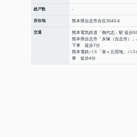
総戸数
-
所在地
熊本県
合志市
合生
3543-6
交通
熊本電気鉄道
「
御代志
」駅 徒歩5
熊本県合志市「灰塚（合志市）」
下車 徒歩7分
熊本電鉄バス「泉ヶ丘団地」バス
車 徒歩4分