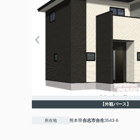
【外観パース】
熊本県
合志市
合生
3543-6
所在地