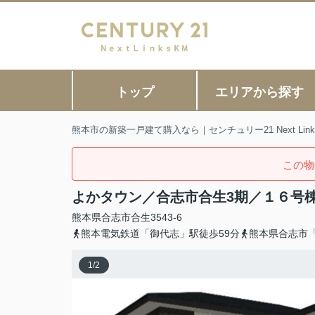
トップ
エリアから探す
熊本市の新築一戸建て購入なら｜センチュリー21 Next Link
この物
よかタウン／合志市合生3期／１６号
熊本県
合志市
合生
3543-6
熊本電気鉄道「御代志」駅徒歩59分
熊本県合志市
1
/
2