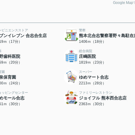
Google Ma
ンビニエンスストア
警察
ブンイレブン 合志合生店
熊本北合志警察署野々島駐在
319ｍ（17分）
1406ｍ（18分）
科
総合病院
野歯科医院
庄嶋医院
559ｍ（20分）
1819ｍ（23分）
育園
スーパー
泉保育園
ゆめマート合志
900ｍ（24分）
2213ｍ（28分）
ョッピングセンター
ファミリーレストラン
めモール合志
ジョイフル 熊本西合志店
351ｍ（30分）
2363ｍ（30分）