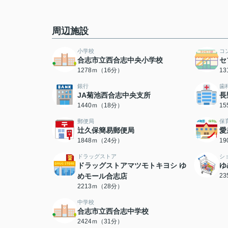
周辺施設
小学校
コ
合志市立西合志中央小学校
セ
1278ｍ（16分）
1
銀行
歯
JA菊池西合志中央支所
長
1440ｍ（18分）
1
郵便局
保
辻久保簡易郵便局
愛
1848ｍ（24分）
1
ドラッグストア
シ
ドラッグストアマツモトキヨシ ゆ
ゆ
めモール合志店
2
2213ｍ（28分）
中学校
合志市立西合志中学校
2424ｍ（31分）