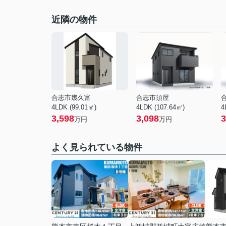
近隣の物件
合志市幾久富
合志市須屋
4LDK (99.01㎡)
4LDK (107.64㎡)
4
3,598
3,098
3
万円
万円
よく見られている物件