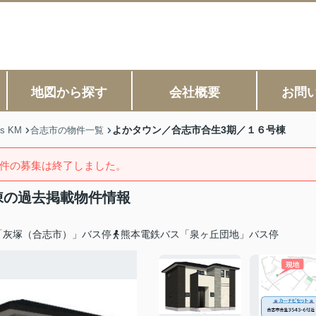
地図から探す
会社概要
お問
よかタウン／合志市合生3期／１６号棟
s KM
合志市の物件一覧
件の募集は終了しました。
棟の過去掲載物件情報
「灰塚（合志市）」バス停
熊本電鉄バス「泉ヶ丘団地」バス停