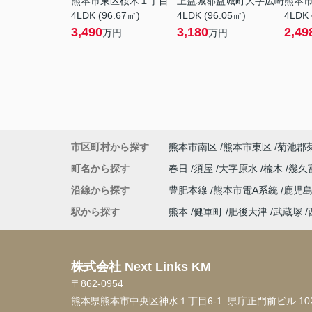
熊本市東区桜木１丁目
上益城郡益城町大字広崎
熊本
4LDK (96.67㎡)
4LDK (96.05㎡)
4LDK
3,490
3,180
2,49
万円
万円
市区町村から探す
熊本市南区
熊本市東区
菊池郡
町名から探す
春日
須屋
大字原水
楡木
幾久
沿線から探す
豊肥本線
熊本市電A系統
鹿児
駅から探す
熊本
健軍町
肥後大津
武蔵塚
株式会社 Next Links KM
〒862-0954
熊本県熊本市中央区神水１丁目6-1 県庁正門前ビル 10