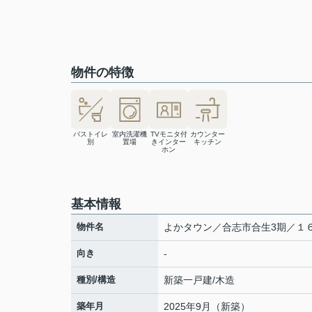
物件の特徴
バストイレ
室内洗濯機
TVモニタ付
カウンター
別
置場
きインター
キッチン
ホン
基本情報
物件名
よかタウン／合志市合生3期／１
向き
-
種別/構造
新築一戸建/木造
築年月
2025年9月（新築）