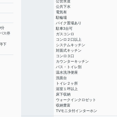
公営水道
公共下水
電気有
駐輪場
バイク置場あり
9分
駐車3台可
バス停
ガスコンロ
コンロ２口以上
停下
システムキッチン
対面式キッチン
コンロ３口
カウンターキッチン
バス・トイレ別
温水洗浄便座
洗面台
トイレ２ヶ所
浴室１坪以上
床下収納
ウォークインクロゼット
収納豊富
TVモニタ付インターホン