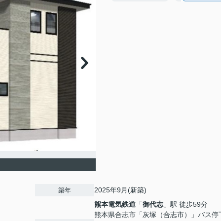
2025年9月(新築)
築年
熊本電気鉄道
「
御代志
」駅 徒歩59分
熊本県合志市「灰塚（合志市）」バス停