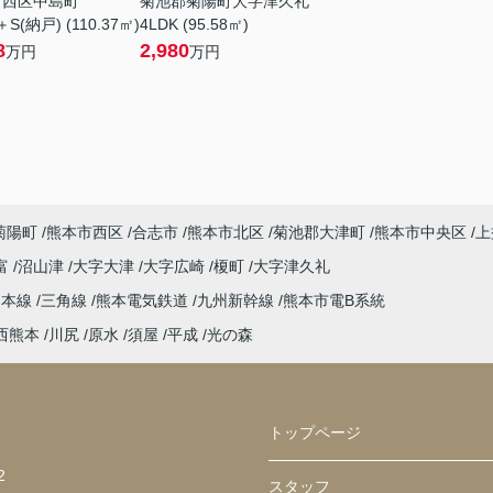
市西区中島町
菊池郡菊陽町大字津久礼
＋S(納戸) (110.37㎡)
4LDK (95.58㎡)
8
2,980
万円
万円
菊陽町
熊本市西区
合志市
熊本市北区
菊池郡大津町
熊本市中央区
上
富
沼山津
大字大津
大字広崎
榎町
大字津久礼
島本線
三角線
熊本電気鉄道
九州新幹線
熊本市電B系統
西熊本
川尻
原水
須屋
平成
光の森
トップページ
2
スタッフ