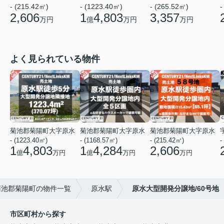
- (215.42㎡)
- (1223.40㎡)
- (265.52㎡)
-
2,606
1
4,803
3,357
万円
億
万円
万円
よく見られている物件
菊池郡菊陽町大字原水
菊池郡菊陽町大字原水
菊池郡菊陽町大字原水
- (1223.40㎡)
- (1168.57㎡)
- (215.42㎡)
-
1
4,803
1
4,284
2,606
億
万円
億
万円
万円
菊池郡菊陽町の物件一覧
原水駅
原水大型開発分譲地/60号地
市区町村から探す