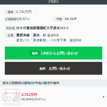
【地図】
2,731万円
価格
225.67㎡
68.26坪
土地面積
坪数
熊本県
菊池郡菊陽町
大字原水
969-9
所在地
豊肥本線
「
原水
」駅 徒歩6分
交通
産交バス「原水駅前」バス停下車 徒歩5分
LINEからお問い合わせ
無料
お問い合わせ
無料
原水大型開発分譲地/60号地の販売中物件
2,731万円
68.26坪(225.67㎡)