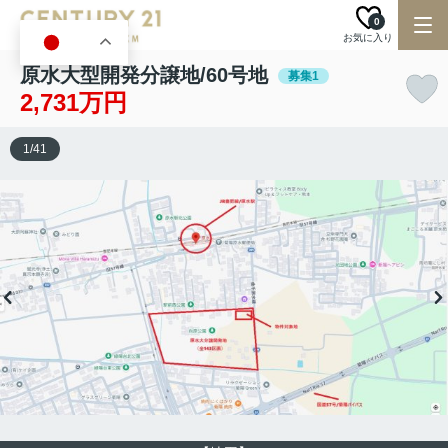
0
お気に入り
JA
原水大型開発分譲地/60号地
募集1
2,731万円
1
/
41