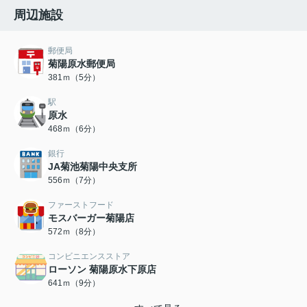
周辺施設
郵便局
菊陽原水郵便局
381ｍ（5分）
駅
原水
468ｍ（6分）
銀行
JA菊池菊陽中央支所
556ｍ（7分）
ファーストフード
モスバーガー菊陽店
572ｍ（8分）
コンビニエンスストア
ローソン 菊陽原水下原店
641ｍ（9分）