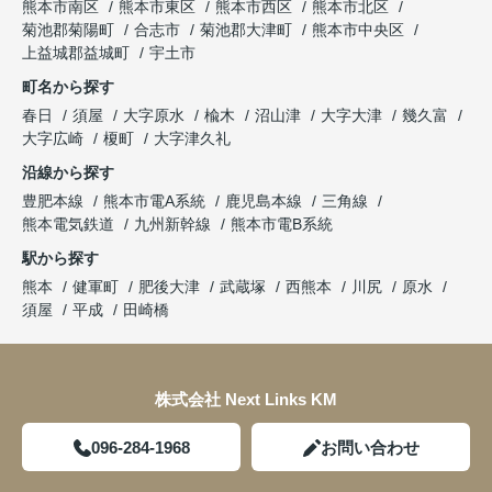
熊本市南区
熊本市東区
熊本市西区
熊本市北区
菊池郡菊陽町
合志市
菊池郡大津町
熊本市中央区
上益城郡益城町
宇土市
町名から探す
春日
須屋
大字原水
楡木
沼山津
大字大津
幾久富
大字広崎
榎町
大字津久礼
沿線から探す
豊肥本線
熊本市電A系統
鹿児島本線
三角線
熊本電気鉄道
九州新幹線
熊本市電B系統
駅から探す
熊本
健軍町
肥後大津
武蔵塚
西熊本
川尻
原水
須屋
平成
田崎橋
株式会社 Next Links KM
096-284-1968
お問い合わせ