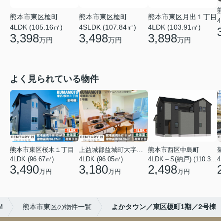
熊本市東区榎町
熊本市東区榎町
熊本市東区月出１丁目
4
4LDK (105.16㎡)
4SLDK (107.84㎡)
4LDK (103.91㎡)
3,398
3,498
3,898
万円
万円
万円
よく見られている物件
熊本市東区桜木１丁目
上益城郡益城町大字広崎
熊本市西区中島町
4LDK (96.67㎡)
4LDK (96.05㎡)
4LDK＋S(納戸) (110.37㎡)
4
3,490
3,180
2,498
万円
万円
万円
M
熊本市東区の物件一覧
よかタウン／東区榎町1期／2号棟