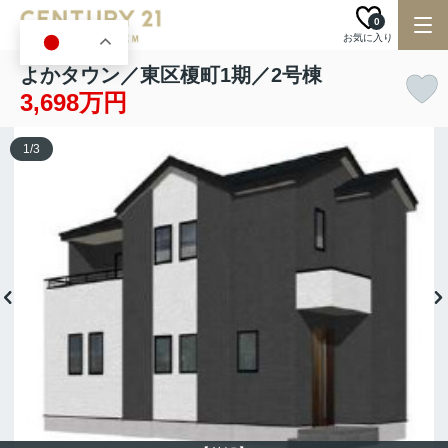
0
お気に入り
JA
よかタウン／東区榎町1期／2号棟
3,698万円
1
/
3