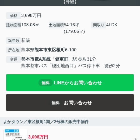
【外観】
3,698万円
価格
108.08㎡
54.16坪
4LDK
建物面積
土地面積
間取り
(179.05㎡)
新築
築年数
熊本県
熊本市東区
榎町
6-100
所在地
熊本市電A系統
「
健軍町
」駅 徒歩31分
交通
熊本都市バス「榎団地西口」バス停下車 徒歩2分
LINEからお問い合わせ
無料
お問い合わせ
無料
よかタウン／東区榎町1期／2号棟の販売中物件
3,698万円