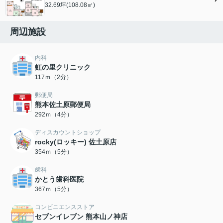
32.69坪(108.08㎡)
周辺施設
内科
虹の里クリニック
117ｍ（2分）
郵便局
熊本佐土原郵便局
292ｍ（4分）
ディスカウントショップ
rocky(ロッキー) 佐土原店
354ｍ（5分）
歯科
かとう歯科医院
367ｍ（5分）
コンビニエンスストア
セブンイレブン 熊本山ノ神店